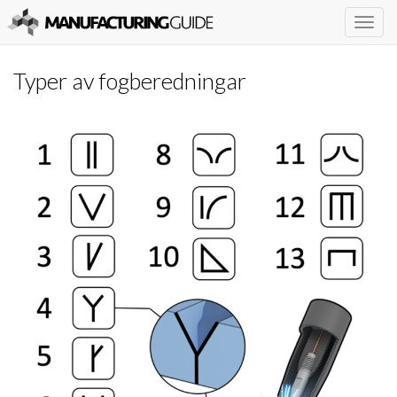
Togg
navig
Typer av fogberedningar