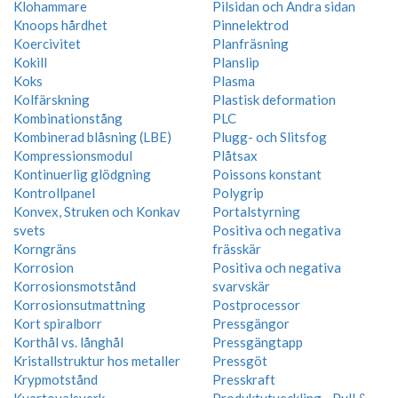
Klohammare
Pilsidan och Andra sidan
Knoops hårdhet
Pinnelektrod
Koercivitet
Planfräsning
Kokill
Planslip
Koks
Plasma
Kolfärskning
Plastisk deformation
Kombinationstång
PLC
Kombinerad blåsning (LBE)
Plugg- och Slitsfog
Kompressionsmodul
Plåtsax
Kontinuerlig glödgning
Poissons konstant
Kontrollpanel
Polygrip
Konvex, Struken och Konkav
Portalstyrning
svets
Positiva och negativa
Korngräns
frässkär
Korrosion
Positiva och negativa
Korrosionsmotstånd
svarvskär
Korrosionsutmattning
Postprocessor
Kort spiralborr
Pressgängor
Korthål vs. långhål
Pressgängtapp
Kristallstruktur hos metaller
Pressgöt
Krypmotstånd
Presskraft
Kvartovalsverk
Produktutveckling - Pull &