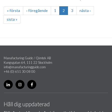
« första
‹ föregående
1
2
3
nästa ›
sista »
Manufacturing Guide / Qimtek AB
Kungsgatan 64, 111 22 Stockholm
info@manufacturingguide.com
+46 (0) 651 30 08 00
Håll dig uppdaterad