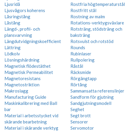
Ljusridå
Rostfria högtemperaturstål
Ljusvågors koherens
Rostfritt stål
Låsringstång
Rostning av malm
Låstång
Rotations-verktygsväxlare
Längd-, profil- och
Rotsträng, stödsträng och
plansvarvning
baksträng
Längdutvidgningskoefficient
Rotsvulst och rotstöd
Lättring
Rounds
Lödkolv
Rubinlaser
Lösningshärdning
Rullpolering
Magnetisk flödestäthet
Råstål
Magnetisk Permeabilitet
Räcksmide
Magnetoresistans
Rörgängtapp
Magnetostriktion
Rörtång
Makroslagg
Sammansatta referenslinjer
Manufacturing Guide
Sandform för gjutning
Maskinkalibrering med Ball
Sandgjutningsmodell
bar
Seghet
Material i arbetsstycket vid
Segt brott
skärande bearbetning
Sensorer
Material i skärande verktyg
Servomotor