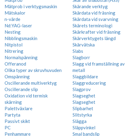
Mätprob i verktygsmaskin
Skärande verktyg
Mätskalor
Skärdata vid fräsning
n-värde
Skärdata vid svarvning
Nd:YAG-laser
Skärets terminologi
Nesting
Skärkrafter vid fräsning
Nibblingsmaskin
Skärverktygets längd
Nitpistol
Skärvätska
Nitrering
Slabs
Normalspänning
Slagborr
Offeranod
Slagg vid framställning av
Olika typer av skruvhuvuden
metall
Omspänning
Slaggbildare
Oscillerande multiverktyg
Slaggreducering
Oscillerande slip
Slagprov
Oxidation vid termisk
Slagseghet
skärning
Slagseghet
Palettväxlare
Slipbarhet
Partyta
Slitstyrka
Passivt skikt
Slägga
PC
Släppvinkel
Penhammare
Smal bandslip