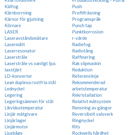
Kälfog
Push
Kärnborrning
Profilfräsning
Kärnor för gjutning
Programspråk
Körnare
Punch tap
LASER
Punktkorrosion
Laseravståndsmätare
r-värde
Lasermått
Radiefog
Laserresonator
Radiotång
Laserstråle
Raffinering
Laserstråle vs vanligt ljus
Rak slipmaskin
laxstjärt
Reduktion
LD-konverter
Referenslinje
Lean duplexa rostfria stål
Rekommenderad
Lednyckel
arbetstemperatur
Legering
Rekristallation
Legeringsämnen för stål
Relativt mätsystem
Likvidustemperatur
Rensning av gängor
Linjär mätgivare
Reversibelt valsverk
Linjärlager
Ringnyckel
Linjärmotor
Rits
Ljusbåge
Rockwells hårdhet