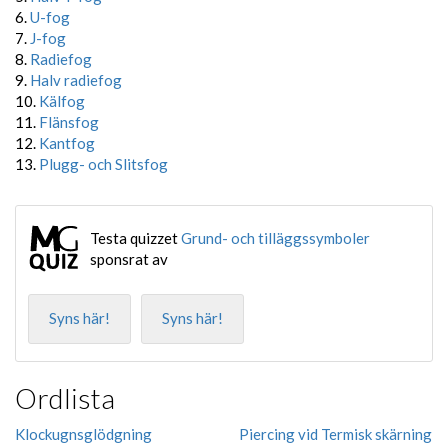
6.
U-fog
7.
J-fog
8.
Radiefog
9.
Halv radiefog
10.
Kälfog
11.
Flänsfog
12.
Kantfog
13.
Plugg- och Slitsfog
Testa quizzet
Grund- och tilläggssymboler
sponsrat av
Syns här!
Syns här!
Ordlista
Klockugnsglödgning
Piercing vid Termisk skärning