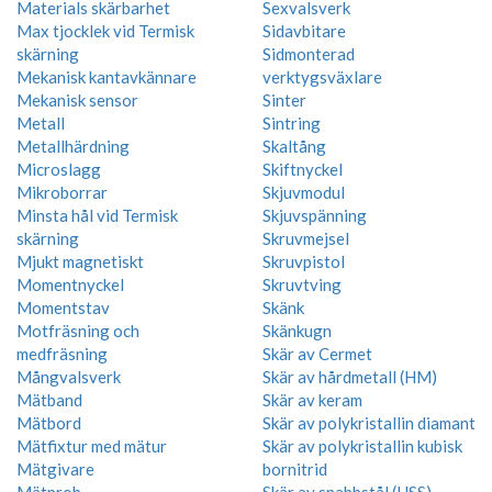
Materials skärbarhet
Sexvalsverk
Max tjocklek vid Termisk
Sidavbitare
skärning
Sidmonterad
Mekanisk kantavkännare
verktygsväxlare
Mekanisk sensor
Sinter
Metall
Sintring
Metallhärdning
Skaltång
Microslagg
Skiftnyckel
Mikroborrar
Skjuvmodul
Minsta hål vid Termisk
Skjuvspänning
skärning
Skruvmejsel
Mjukt magnetiskt
Skruvpistol
Momentnyckel
Skruvtving
Momentstav
Skänk
Motfräsning och
Skänkugn
medfräsning
Skär av Cermet
Mångvalsverk
Skär av hårdmetall (HM)
Mätband
Skär av keram
Mätbord
Skär av polykristallin diamant
Mätfixtur med mätur
Skär av polykristallin kubisk
Mätgivare
bornitrid
Mätprob
Skär av snabbstål (HSS)