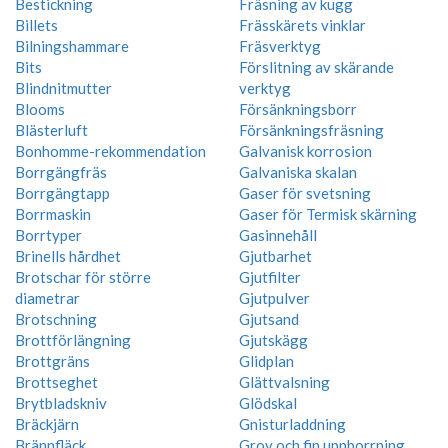
Bestickning
Fräsning av kugg
Billets
Frässkärets vinklar
Bilningshammare
Fräsverktyg
Bits
Förslitning av skärande
Blindnitmutter
verktyg
Blooms
Försänkningsborr
Blästerluft
Försänkningsfräsning
Bonhomme-rekommendation
Galvanisk korrosion
Borrgängfräs
Galvaniska skalan
Borrgängtapp
Gaser för svetsning
Borrmaskin
Gaser för Termisk skärning
Borrtyper
Gasinnehåll
Brinells hårdhet
Gjutbarhet
Brotschar för större
Gjutfilter
diametrar
Gjutpulver
Brotschning
Gjutsand
Brottförlängning
Gjutskägg
Brottgräns
Glidplan
Brottseghet
Glättvalsning
Brytbladskniv
Glödskal
Bräckjärn
Gnisturladdning
Brännfläck
Grov och fin uppborrning