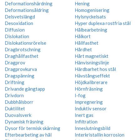
Deformationshärdning
Hening
Deformationsåldring
Homogenisering
Delsvetslängd
Hylsnyckelsats
Desoxidation
Hyper duplexa rostfria stål
Diffusion
Hålbearbetning
Dislokation
Hålkort
Dislokationsrörelse
Hållfasthet
Dragbrotschning
Hårdhet
Draghållfasthet
Hårt magnetiskt
Dragprov
Hänvisningslinje
Dragprovkurva
Härdbarhet hos stål
Dragspänning
Hävstångseffekt
Driftning
Höjdkalibrerare
Drivande gängtapp
Hörnfräsning
Drivdorn
I-fog
Dubbhålsborr
Impregnering
Duktilitet
Induktiv sensor
Duovalsverk
Inert gas
Dynamisk fräsning
Infiltration
Dysor för termisk skärning
Inneslutningsbild
Efterbearbeting av hål
Interkristallin korrosion