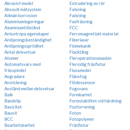
Abrasivt medel
Extrudering av rör
Absoult mätsystem
Falsning
Allmän korrosion
Falsning
Aluminiumlegeringar
Fasfräsning
Aluminiumtillstånd
FCC
Anisotropa egenskaper
Ferromagnetiskt material
Anlöpningsbeständighet
Fiberlaser
Anlöpningssprödhet
Finmekanik
Antal delsvetsar
Flacktång
Atomer
Fleroperationsmaskin
Automatsvarv med
Flersidig fräsfixtur
frässpindel
Flussmedel
Avgradare
Flänsfog
Avstickning
Flödessensor
Avstånd mellan delsvetsar
Fogsvans
Balk
Formbarhet
Bandslip
Formstabilitet vid härdning
Basicitet
Fosforrening
Bauxit
Foton
BCC
Fotopolymer
Bearbetsbarhet
Fräsfixtur