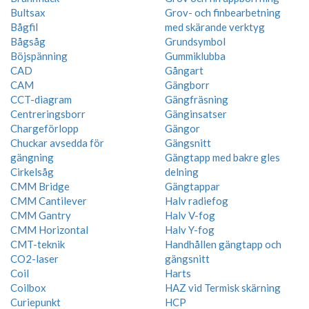
Bultsax
Grov- och finbearbetning
Bågfil
med skärande verktyg
Bågsåg
Grundsymbol
Böjspänning
Gummiklubba
CAD
Gångart
CAM
Gängborr
CCT-diagram
Gängfräsning
Centreringsborr
Gänginsatser
Chargeförlopp
Gängor
Chuckar avsedda för
Gängsnitt
gängning
Gängtapp med bakre gles
Cirkelsåg
delning
CMM Bridge
Gängtappar
CMM Cantilever
Halv radiefog
CMM Gantry
Halv V-fog
CMM Horizontal
Halv Y-fog
CMT-teknik
Handhållen gängtapp och
CO2-laser
gängsnitt
Coil
Harts
Coilbox
HAZ vid Termisk skärning
Curiepunkt
HCP