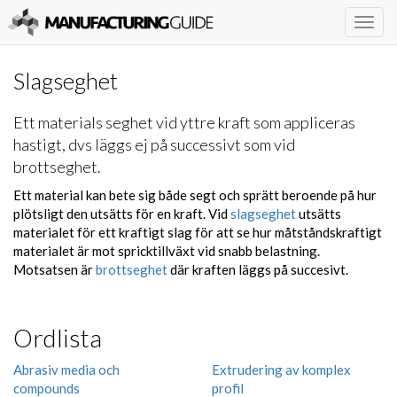
Togg
navig
Slagseghet
Ett materials seghet vid yttre kraft som appliceras
hastigt, dvs läggs ej på successivt som vid
brottseghet.
Ett material kan bete sig både segt och sprätt beroende på hur
plötsligt den utsätts för en kraft. Vid
slagseghet
utsätts
materialet för ett kraftigt slag för att se hur måtståndskraftigt
materialet är mot spricktillväxt vid snabb belastning.
Motsatsen är
brottseghet
där
kraften
läggs på succesivt.
Ordlista
Abrasiv media och
Extrudering av komplex
compounds
profil