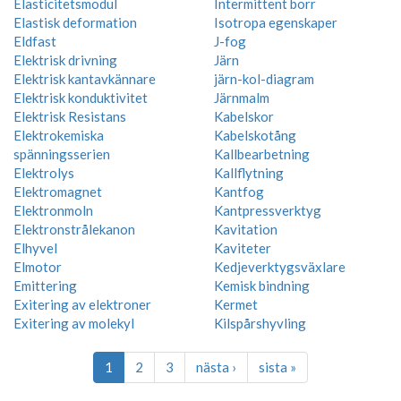
Elasticitetsmodul
Intermittent borr
Elastisk deformation
Isotropa egenskaper
Eldfast
J-fog
Elektrisk drivning
Järn
Elektrisk kantavkännare
järn-kol-diagram
Elektrisk konduktivitet
Järnmalm
Elektrisk Resistans
Kabelskor
Elektrokemiska
Kabelskotång
spänningsserien
Kallbearbetning
Elektrolys
Kallflytning
Elektromagnet
Kantfog
Elektronmoln
Kantpressverktyg
Elektronstrålekanon
Kavitation
Elhyvel
Kaviteter
Elmotor
Kedjeverktygsväxlare
Emittering
Kemisk bindning
Exitering av elektroner
Kermet
Exitering av molekyl
Kilspårshyvling
1
2
3
nästa ›
sista »