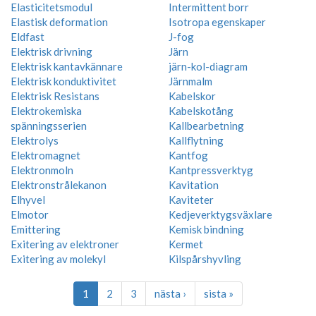
Elasticitetsmodul
Intermittent borr
Elastisk deformation
Isotropa egenskaper
Eldfast
J-fog
Elektrisk drivning
Järn
Elektrisk kantavkännare
järn-kol-diagram
Elektrisk konduktivitet
Järnmalm
Elektrisk Resistans
Kabelskor
Elektrokemiska
Kabelskotång
spänningsserien
Kallbearbetning
Elektrolys
Kallflytning
Elektromagnet
Kantfog
Elektronmoln
Kantpressverktyg
Elektronstrålekanon
Kavitation
Elhyvel
Kaviteter
Elmotor
Kedjeverktygsväxlare
Emittering
Kemisk bindning
Exitering av elektroner
Kermet
Exitering av molekyl
Kilspårshyvling
1
2
3
nästa ›
sista »