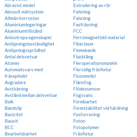
Abrasivt medel
Extrudering av rör
Absoult mätsystem
Falsning
Allmän korrosion
Falsning
Aluminiumlegeringar
Fasfräsning
Aluminiumtillstånd
FCC
Anisotropa egenskaper
Ferromagnetiskt material
Anlöpningsbeständighet
Fiberlaser
Anlöpningssprödhet
Finmekanik
Antal delsvetsar
Flacktång
Atomer
Fleroperationsmaskin
Automatsvarv med
Flersidig fräsfixtur
frässpindel
Flussmedel
Avgradare
Flänsfog
Avstickning
Flödessensor
Avstånd mellan delsvetsar
Fogsvans
Balk
Formbarhet
Bandslip
Formstabilitet vid härdning
Basicitet
Fosforrening
Bauxit
Foton
BCC
Fotopolymer
Bearbetsbarhet
Fräsfixtur