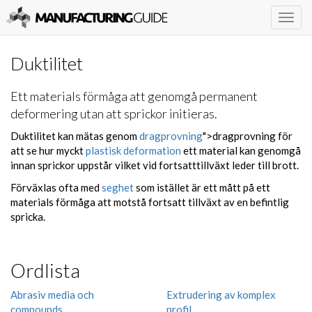
Togg
navig
Duktilitet
Ett materials förmåga att genomgå permanent
deformering utan att sprickor initieras.
Duktilitet kan mätas genom
dragprovning
">dragprovning för
att se hur myckt
plastisk deformation
ett material kan genomgå
innan sprickor uppstår vilket vid fortsatttillväxt leder till brott.
Förväxlas ofta med
seghet
som istället är ett mått på ett
materials förmåga att motstå fortsatt tillväxt av en befintlig
spricka.
Ordlista
Abrasiv media och
Extrudering av komplex
compounds
profil