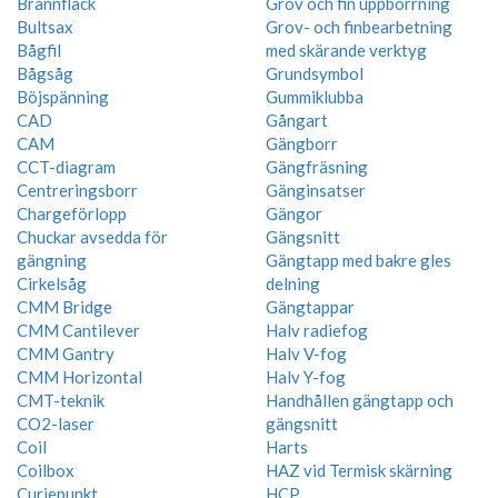
Brännfläck
Grov och fin uppborrning
Bultsax
Grov- och finbearbetning
Bågfil
med skärande verktyg
Bågsåg
Grundsymbol
Böjspänning
Gummiklubba
CAD
Gångart
CAM
Gängborr
CCT-diagram
Gängfräsning
Centreringsborr
Gänginsatser
Chargeförlopp
Gängor
Chuckar avsedda för
Gängsnitt
gängning
Gängtapp med bakre gles
Cirkelsåg
delning
CMM Bridge
Gängtappar
CMM Cantilever
Halv radiefog
CMM Gantry
Halv V-fog
CMM Horizontal
Halv Y-fog
CMT-teknik
Handhållen gängtapp och
CO2-laser
gängsnitt
Coil
Harts
Coilbox
HAZ vid Termisk skärning
Curiepunkt
HCP