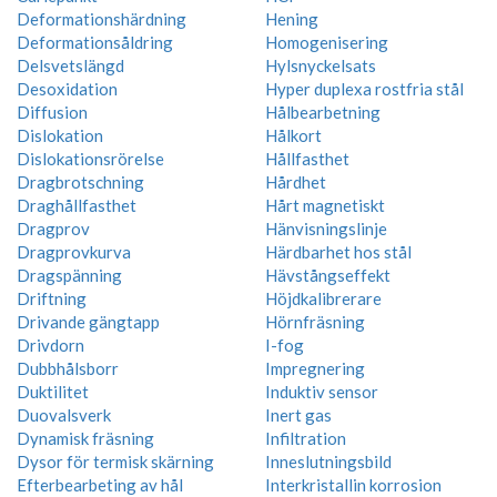
Deformationshärdning
Hening
Deformationsåldring
Homogenisering
Delsvetslängd
Hylsnyckelsats
Desoxidation
Hyper duplexa rostfria stål
Diffusion
Hålbearbetning
Dislokation
Hålkort
Dislokationsrörelse
Hållfasthet
Dragbrotschning
Hårdhet
Draghållfasthet
Hårt magnetiskt
Dragprov
Hänvisningslinje
Dragprovkurva
Härdbarhet hos stål
Dragspänning
Hävstångseffekt
Driftning
Höjdkalibrerare
Drivande gängtapp
Hörnfräsning
Drivdorn
I-fog
Dubbhålsborr
Impregnering
Duktilitet
Induktiv sensor
Duovalsverk
Inert gas
Dynamisk fräsning
Infiltration
Dysor för termisk skärning
Inneslutningsbild
Efterbearbeting av hål
Interkristallin korrosion