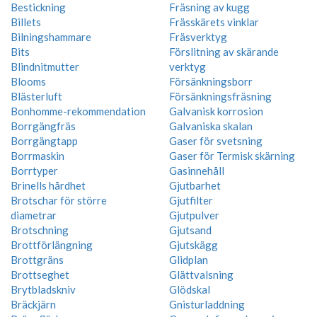
Bestickning
Fräsning av kugg
Billets
Frässkärets vinklar
Bilningshammare
Fräsverktyg
Bits
Förslitning av skärande
Blindnitmutter
verktyg
Blooms
Försänkningsborr
Blästerluft
Försänkningsfräsning
Bonhomme-rekommendation
Galvanisk korrosion
Borrgängfräs
Galvaniska skalan
Borrgängtapp
Gaser för svetsning
Borrmaskin
Gaser för Termisk skärning
Borrtyper
Gasinnehåll
Brinells hårdhet
Gjutbarhet
Brotschar för större
Gjutfilter
diametrar
Gjutpulver
Brotschning
Gjutsand
Brottförlängning
Gjutskägg
Brottgräns
Glidplan
Brottseghet
Glättvalsning
Brytbladskniv
Glödskal
Bräckjärn
Gnisturladdning