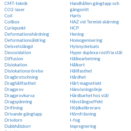
CMT-teknik
Handhållen gängtapp och
CO2-laser
gängsnitt
Coil
Harts
Coilbox
HAZ vid Termisk skärning
Curiepunkt
HCP
Deformationshärdning
Hening
Deformationsåldring
Homogenisering
Delsvetslängd
Hylsnyckelsats
Desoxidation
Hyper duplexa rostfria stål
Diffusion
Hålbearbetning
Dislokation
Hålkort
Dislokationsrörelse
Hållfasthet
Dragbrotschning
Hårdhet
Draghållfasthet
Hårt magnetiskt
Dragprov
Hänvisningslinje
Dragprovkurva
Härdbarhet hos stål
Dragspänning
Hävstångseffekt
Driftning
Höjdkalibrerare
Drivande gängtapp
Hörnfräsning
Drivdorn
I-fog
Dubbhålsborr
Impregnering