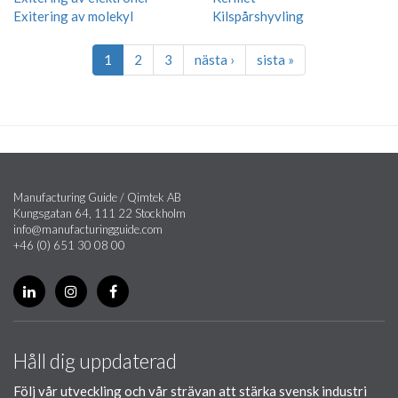
Exitering av molekyl
Kilspårshyvling
1
2
3
nästa ›
sista »
Manufacturing Guide / Qimtek AB
Kungsgatan 64, 111 22 Stockholm
info@manufacturingguide.com
+46 (0) 651 30 08 00
Håll dig uppdaterad
Följ vår utveckling och vår strävan att stärka svensk industri