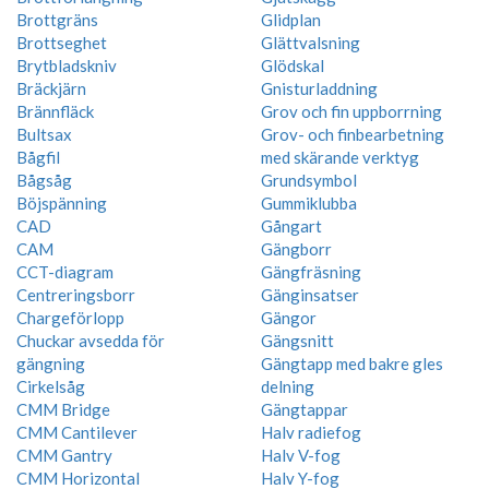
Brottgräns
Glidplan
Brottseghet
Glättvalsning
Brytbladskniv
Glödskal
Bräckjärn
Gnisturladdning
Brännfläck
Grov och fin uppborrning
Bultsax
Grov- och finbearbetning
Bågfil
med skärande verktyg
Bågsåg
Grundsymbol
Böjspänning
Gummiklubba
CAD
Gångart
CAM
Gängborr
CCT-diagram
Gängfräsning
Centreringsborr
Gänginsatser
Chargeförlopp
Gängor
Chuckar avsedda för
Gängsnitt
gängning
Gängtapp med bakre gles
Cirkelsåg
delning
CMM Bridge
Gängtappar
CMM Cantilever
Halv radiefog
CMM Gantry
Halv V-fog
CMM Horizontal
Halv Y-fog