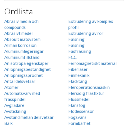
Ordlista
Abrasiv media och
Extrudering av komplex
compounds
profil
Abrasivt medel
Extrudering av rör
Absoult mätsystem
Falsning
Allmän korrosion
Falsning
Aluminiumlegeringar
Fasfräsning
Aluminiumtillstånd
FCC
Anisotropa egenskaper
Ferromagnetiskt material
Anlöpningsbeständighet
Fiberlaser
Anlöpningssprödhet
Finmekanik
Antal delsvetsar
Flacktång
Atomer
Fleroperationsmaskin
Automatsvarv med
Flersidig fräsfixtur
frässpindel
Flussmedel
Avgradare
Flänsfog
Avstickning
Flödessensor
Avstånd mellan delsvetsar
Fogsvans
Balk
Formbarhet