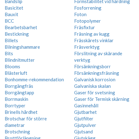
Bandslip
Formstabilitet vid härdning
Basicitet
Fosforrening
Bauxit
Foton
BCC
Fotopolymer
Bearbetsbarhet
Fräsfixtur
Bestickning
Fräsning av kugg
Billets
Frässkärets vinklar
Bilningshammare
Fräsverktyg
Bits
Förslitning av skärande
Blindnitmutter
verktyg
Blooms
Försänkningsborr
Blästerluft
Försänkningsfräsning
Bonhomme-rekommendation
Galvanisk korrosion
Borrgängfräs
Galvaniska skalan
Borrgängtapp
Gaser för svetsning
Borrmaskin
Gaser för Termisk skärning
Borrtyper
Gasinnehåll
Brinells hårdhet
Gjutbarhet
Brotschar för större
Gjutfilter
diametrar
Gjutpulver
Brotschning
Gjutsand
Brottförlängning
Gjutskägg