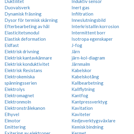
Duktilitet
Induktiv sensor
Duovalsverk
Inert gas
Dynamisk fräsning
Infiltration
Dysor för termisk skärning
Inneslutningsbild
Efterbearbeting av hål
Interkristallin korrosion
Elasticitetsmodul
Intermittent borr
Elastisk deformation
Isotropa egenskaper
Eldfast
J-fog
Elektrisk drivning
Järn
Elektrisk kantavkännare
järn-kol-diagram
Elektrisk konduktivitet
Järnmalm
Elektrisk Resistans
Kabelskor
Elektrokemiska
Kabelskotång
spänningsserien
Kallbearbetning
Elektrolys
Kallflytning
Elektromagnet
Kantfog
Elektronmoln
Kantpressverktyg
Elektronstrålekanon
Kavitation
Elhyvel
Kaviteter
Elmotor
Kedjeverktygsväxlare
Emittering
Kemisk bindning
Exitering av elektroner
Kermet