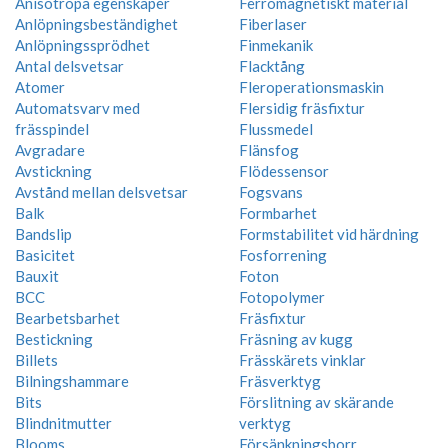
Anisotropa egenskaper
Ferromagnetiskt material
Anlöpningsbeständighet
Fiberlaser
Anlöpningssprödhet
Finmekanik
Antal delsvetsar
Flacktång
Atomer
Fleroperationsmaskin
Automatsvarv med
Flersidig fräsfixtur
frässpindel
Flussmedel
Avgradare
Flänsfog
Avstickning
Flödessensor
Avstånd mellan delsvetsar
Fogsvans
Balk
Formbarhet
Bandslip
Formstabilitet vid härdning
Basicitet
Fosforrening
Bauxit
Foton
BCC
Fotopolymer
Bearbetsbarhet
Fräsfixtur
Bestickning
Fräsning av kugg
Billets
Frässkärets vinklar
Bilningshammare
Fräsverktyg
Bits
Förslitning av skärande
Blindnitmutter
verktyg
Blooms
Försänkningsborr