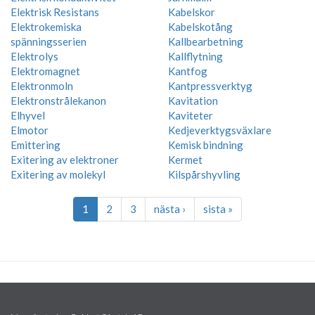
Elektrisk Resistans
Kabelskor
Elektrokemiska
Kabelskotång
spänningsserien
Kallbearbetning
Elektrolys
Kallflytning
Elektromagnet
Kantfog
Elektronmoln
Kantpressverktyg
Elektronstrålekanon
Kavitation
Elhyvel
Kaviteter
Elmotor
Kedjeverktygsväxlare
Emittering
Kemisk bindning
Exitering av elektroner
Kermet
Exitering av molekyl
Kilspårshyvling
1
2
3
nästa ›
sista »