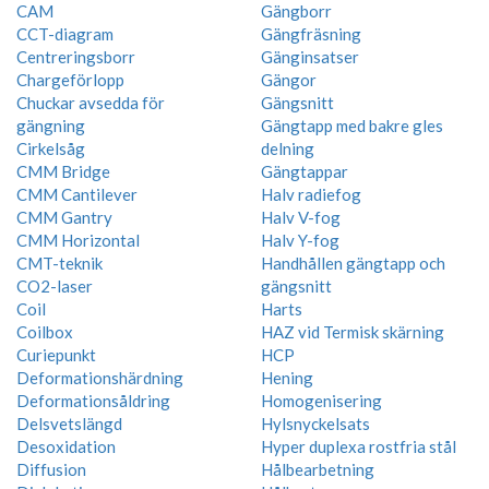
CAM
Gängborr
CCT-diagram
Gängfräsning
Centreringsborr
Gänginsatser
Chargeförlopp
Gängor
Chuckar avsedda för
Gängsnitt
gängning
Gängtapp med bakre gles
Cirkelsåg
delning
CMM Bridge
Gängtappar
CMM Cantilever
Halv radiefog
CMM Gantry
Halv V-fog
CMM Horizontal
Halv Y-fog
CMT-teknik
Handhållen gängtapp och
CO2-laser
gängsnitt
Coil
Harts
Coilbox
HAZ vid Termisk skärning
Curiepunkt
HCP
Deformationshärdning
Hening
Deformationsåldring
Homogenisering
Delsvetslängd
Hylsnyckelsats
Desoxidation
Hyper duplexa rostfria stål
Diffusion
Hålbearbetning