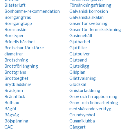
Blästerluft
Försänkningsfräsning
Bonhomme-rekommendation
Galvanisk korrosion
Borrgängfräs
Galvaniska skalan
Borrgängtapp
Gaser för svetsning
Borrmaskin
Gaser för Termisk skärning
Borrtyper
Gasinnehåll
Brinells hårdhet
Gjutbarhet
Brotschar för större
Gjutfilter
diametrar
Gjutpulver
Brotschning
Gjutsand
Brottförlängning
Gjutskägg
Brottgräns
Glidplan
Brottseghet
Glättvalsning
Brytbladskniv
Glödskal
Bräckjärn
Gnisturladdning
Brännfläck
Grov och fin uppborrning
Bultsax
Grov- och finbearbetning
Bågfil
med skärande verktyg
Bågsåg
Grundsymbol
Böjspänning
Gummiklubba
CAD
Gångart