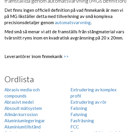
framställda genom automatsvarvning (MGs definition)
Det finns ingen officiell definition på vad finmekanik är men vi
på MG likställer detta med tillverkning av små komplexa
precisionsdetaljer genom
automatsvarvning
.
Med små så menar vi att de framställs från stångmaterial vars
tvärsnitt ryms inom en kvadratisk avgränsning på 20 x 20mm.
Leverantörer inom finmekanik
>>
Ordlista
Abrasiv media och
Extrudering av komplex
compounds
profil
Abrasivt medel
Extrudering av rör
Absoult mätsystem
Falsning
Allmän korrosion
Falsning
Aluminiumlegeringar
Fasfräsning
Aluminiumtillstånd
FCC