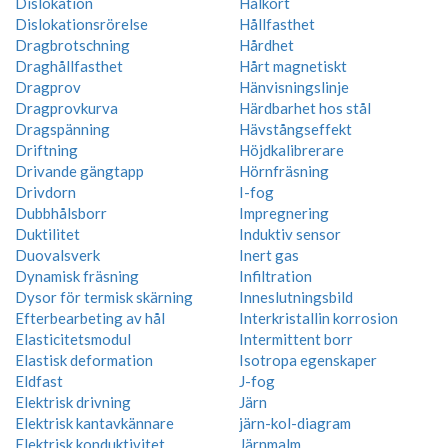
Dislokation
Hålkort
Dislokationsrörelse
Hållfasthet
Dragbrotschning
Hårdhet
Draghållfasthet
Hårt magnetiskt
Dragprov
Hänvisningslinje
Dragprovkurva
Härdbarhet hos stål
Dragspänning
Hävstångseffekt
Driftning
Höjdkalibrerare
Drivande gängtapp
Hörnfräsning
Drivdorn
I-fog
Dubbhålsborr
Impregnering
Duktilitet
Induktiv sensor
Duovalsverk
Inert gas
Dynamisk fräsning
Infiltration
Dysor för termisk skärning
Inneslutningsbild
Efterbearbeting av hål
Interkristallin korrosion
Elasticitetsmodul
Intermittent borr
Elastisk deformation
Isotropa egenskaper
Eldfast
J-fog
Elektrisk drivning
Järn
Elektrisk kantavkännare
järn-kol-diagram
Elektrisk konduktivitet
Järnmalm