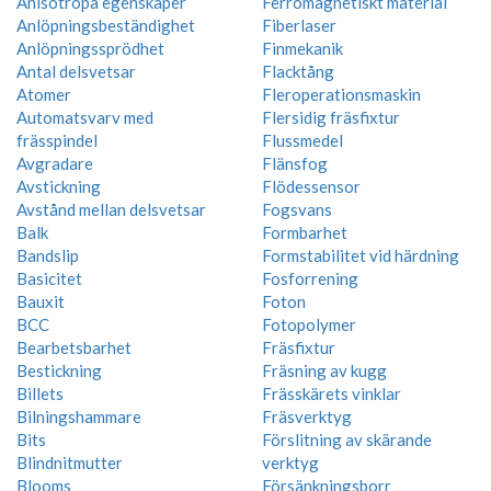
Anisotropa egenskaper
Ferromagnetiskt material
Anlöpningsbeständighet
Fiberlaser
Anlöpningssprödhet
Finmekanik
Antal delsvetsar
Flacktång
Atomer
Fleroperationsmaskin
Automatsvarv med
Flersidig fräsfixtur
frässpindel
Flussmedel
Avgradare
Flänsfog
Avstickning
Flödessensor
Avstånd mellan delsvetsar
Fogsvans
Balk
Formbarhet
Bandslip
Formstabilitet vid härdning
Basicitet
Fosforrening
Bauxit
Foton
BCC
Fotopolymer
Bearbetsbarhet
Fräsfixtur
Bestickning
Fräsning av kugg
Billets
Frässkärets vinklar
Bilningshammare
Fräsverktyg
Bits
Förslitning av skärande
Blindnitmutter
verktyg
Blooms
Försänkningsborr