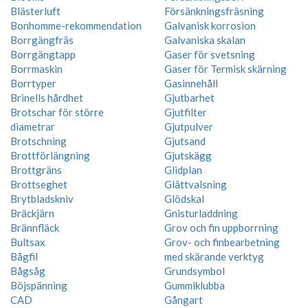
Blästerluft
Försänkningsfräsning
Bonhomme-rekommendation
Galvanisk korrosion
Borrgängfräs
Galvaniska skalan
Borrgängtapp
Gaser för svetsning
Borrmaskin
Gaser för Termisk skärning
Borrtyper
Gasinnehåll
Brinells hårdhet
Gjutbarhet
Brotschar för större
Gjutfilter
diametrar
Gjutpulver
Brotschning
Gjutsand
Brottförlängning
Gjutskägg
Brottgräns
Glidplan
Brottseghet
Glättvalsning
Brytbladskniv
Glödskal
Bräckjärn
Gnisturladdning
Brännfläck
Grov och fin uppborrning
Bultsax
Grov- och finbearbetning
Bågfil
med skärande verktyg
Bågsåg
Grundsymbol
Böjspänning
Gummiklubba
CAD
Gångart