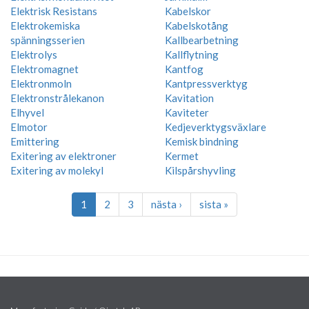
Elektrisk Resistans
Kabelskor
Elektrokemiska
Kabelskotång
spänningsserien
Kallbearbetning
Elektrolys
Kallflytning
Elektromagnet
Kantfog
Elektronmoln
Kantpressverktyg
Elektronstrålekanon
Kavitation
Elhyvel
Kaviteter
Elmotor
Kedjeverktygsväxlare
Emittering
Kemisk bindning
Exitering av elektroner
Kermet
Exitering av molekyl
Kilspårshyvling
1
2
3
nästa ›
sista »