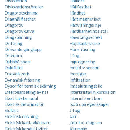
Dislokation
Hålkort
Dislokationsrörelse
Hållfasthet
Dragbrotschning
Hårdhet
Draghållfasthet
Hårt magnetiskt
Dragprov
Hänvisningslinje
Dragprovkurva
Härdbarhet hos stål
Dragspänning
Hävstångseffekt
Driftning
Höjdkalibrerare
Drivande gängtapp
Hörnfräsning
Drivdorn
I-fog
Dubbhålsborr
Impregnering
Duktilitet
Induktiv sensor
Duovalsverk
Inert gas
Dynamisk fräsning
Infiltration
Dysor för termisk skärning
Inneslutningsbild
Efterbearbeting av hål
Interkristallin korrosion
Elasticitetsmodul
Intermittent borr
Elastisk deformation
Isotropa egenskaper
Eldfast
J-fog
Elektrisk drivning
Järn
Elektrisk kantavkännare
järn-kol-diagram
Elektrisk konduktivitet
Järnmalm