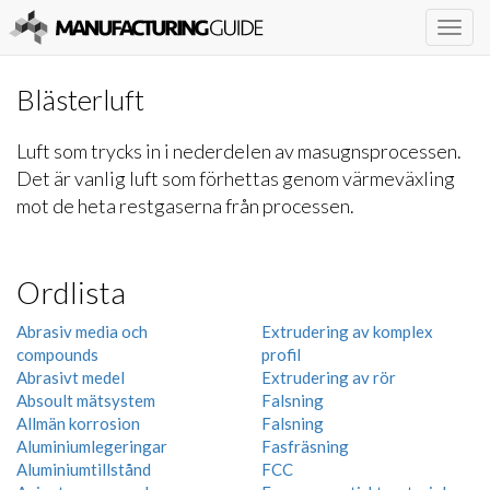
Togg
navig
Blästerluft
Luft som trycks in i nederdelen av masugnsprocessen.
Det är vanlig luft som förhettas genom värmeväxling
mot de heta restgaserna från processen.
Ordlista
Abrasiv media och
Extrudering av komplex
compounds
profil
Abrasivt medel
Extrudering av rör
Absoult mätsystem
Falsning
Allmän korrosion
Falsning
Aluminiumlegeringar
Fasfräsning
Aluminiumtillstånd
FCC