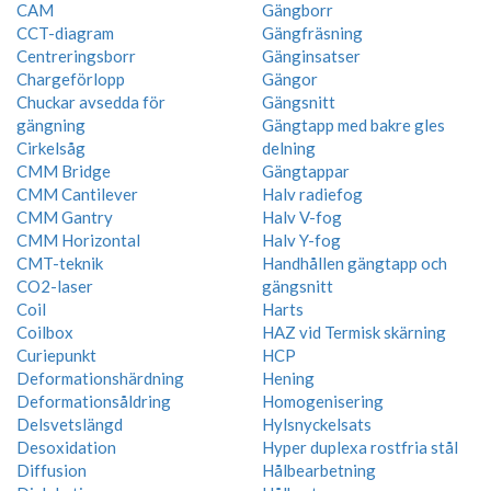
CAM
Gängborr
CCT-diagram
Gängfräsning
Centreringsborr
Gänginsatser
Chargeförlopp
Gängor
Chuckar avsedda för
Gängsnitt
gängning
Gängtapp med bakre gles
Cirkelsåg
delning
CMM Bridge
Gängtappar
CMM Cantilever
Halv radiefog
CMM Gantry
Halv V-fog
CMM Horizontal
Halv Y-fog
CMT-teknik
Handhållen gängtapp och
CO2-laser
gängsnitt
Coil
Harts
Coilbox
HAZ vid Termisk skärning
Curiepunkt
HCP
Deformationshärdning
Hening
Deformationsåldring
Homogenisering
Delsvetslängd
Hylsnyckelsats
Desoxidation
Hyper duplexa rostfria stål
Diffusion
Hålbearbetning