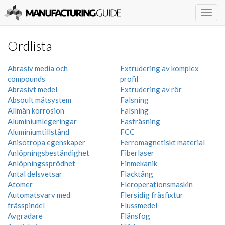
Togg
navig
Ordlista
Abrasiv media och
Extrudering av komplex
compounds
profil
Abrasivt medel
Extrudering av rör
Absoult mätsystem
Falsning
Allmän korrosion
Falsning
Aluminiumlegeringar
Fasfräsning
Aluminiumtillstånd
FCC
Anisotropa egenskaper
Ferromagnetiskt material
Anlöpningsbeständighet
Fiberlaser
Anlöpningssprödhet
Finmekanik
Antal delsvetsar
Flacktång
Atomer
Fleroperationsmaskin
Automatsvarv med
Flersidig fräsfixtur
frässpindel
Flussmedel
Avgradare
Flänsfog