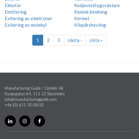
Elmotor
Kedjeverktygsväxlare
Emittering
Kemisk bindning
Exitering av elektroner
Kermet
Exitering av molekyl
Kilspårshyvling
1
2
3
nästa ›
sista »
Manufacturing Guide / Qimtek AB
Kungsgatan 64, 111 22 Stockholm
info@manufacturingguide.com
+46 (0) 651 30 08 00