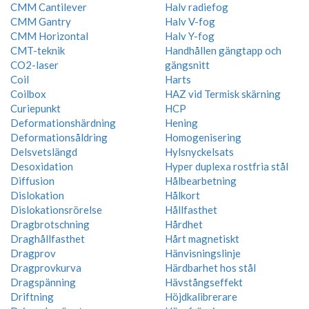
CMM Cantilever
Halv radiefog
CMM Gantry
Halv V-fog
CMM Horizontal
Halv Y-fog
CMT-teknik
Handhållen gängtapp och
CO2-laser
gängsnitt
Coil
Harts
Coilbox
HAZ vid Termisk skärning
Curiepunkt
HCP
Deformationshärdning
Hening
Deformationsåldring
Homogenisering
Delsvetslängd
Hylsnyckelsats
Desoxidation
Hyper duplexa rostfria stål
Diffusion
Hålbearbetning
Dislokation
Hålkort
Dislokationsrörelse
Hållfasthet
Dragbrotschning
Hårdhet
Draghållfasthet
Hårt magnetiskt
Dragprov
Hänvisningslinje
Dragprovkurva
Härdbarhet hos stål
Dragspänning
Hävstångseffekt
Driftning
Höjdkalibrerare