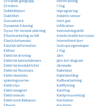
Drivande gängtapp
Hörnfräsning
Drivdorn
I-fog
Dubbhålsborr
Impregnering
Duktilitet
Induktiv sensor
Duovalsverk
Inert gas
Dynamisk fräsning
Infiltration
Dysor för termisk skärning
Inneslutningsbild
Efterbearbeting av hål
Interkristallin korrosion
Elasticitetsmodul
Intermittent borr
Elastisk deformation
Isotropa egenskaper
Eldfast
J-fog
Elektrisk drivning
Järn
Elektrisk kantavkännare
järn-kol-diagram
Elektrisk konduktivitet
Järnmalm
Elektrisk Resistans
Kabelskor
Elektrokemiska
Kabelskotång
spänningsserien
Kallbearbetning
Elektrolys
Kallflytning
Elektromagnet
Kantfog
Elektronmoln
Kantpressverktyg
Elektronstrålekanon
Kavitation
Elhyvel
Kaviteter