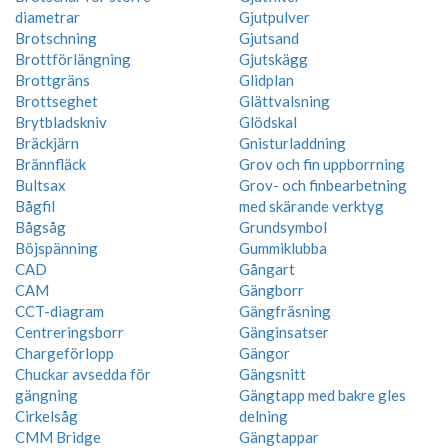
diametrar
Gjutpulver
Brotschning
Gjutsand
Brottförlängning
Gjutskägg
Brottgräns
Glidplan
Brottseghet
Glättvalsning
Brytbladskniv
Glödskal
Bräckjärn
Gnisturladdning
Brännfläck
Grov och fin uppborrning
Bultsax
Grov- och finbearbetning
Bågfil
med skärande verktyg
Bågsåg
Grundsymbol
Böjspänning
Gummiklubba
CAD
Gångart
CAM
Gängborr
CCT-diagram
Gängfräsning
Centreringsborr
Gänginsatser
Chargeförlopp
Gängor
Chuckar avsedda för
Gängsnitt
gängning
Gängtapp med bakre gles
Cirkelsåg
delning
CMM Bridge
Gängtappar