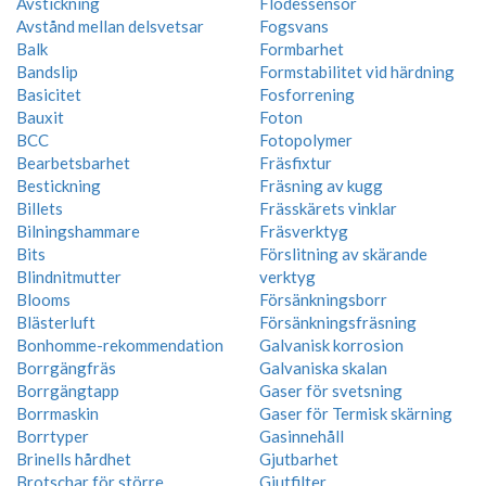
Avstickning
Flödessensor
Avstånd mellan delsvetsar
Fogsvans
Balk
Formbarhet
Bandslip
Formstabilitet vid härdning
Basicitet
Fosforrening
Bauxit
Foton
BCC
Fotopolymer
Bearbetsbarhet
Fräsfixtur
Bestickning
Fräsning av kugg
Billets
Frässkärets vinklar
Bilningshammare
Fräsverktyg
Bits
Förslitning av skärande
Blindnitmutter
verktyg
Blooms
Försänkningsborr
Blästerluft
Försänkningsfräsning
Bonhomme-rekommendation
Galvanisk korrosion
Borrgängfräs
Galvaniska skalan
Borrgängtapp
Gaser för svetsning
Borrmaskin
Gaser för Termisk skärning
Borrtyper
Gasinnehåll
Brinells hårdhet
Gjutbarhet
Brotschar för större
Gjutfilter