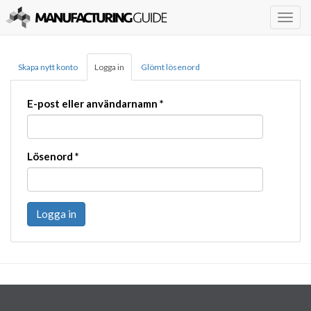
Togg
navig
Skapa nytt konto
Logga in
Glömt lösenord
E-post eller användarnamn
*
Lösenord
*
Logga in