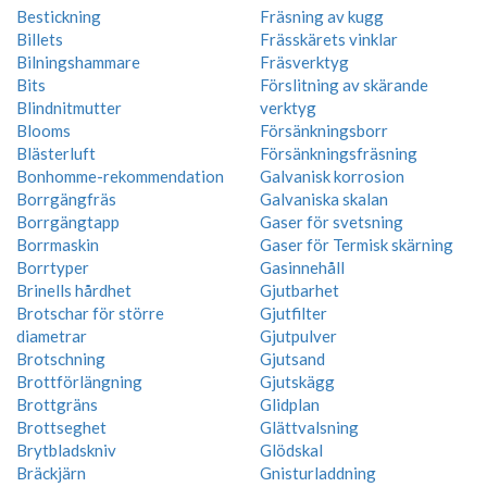
Bestickning
Fräsning av kugg
Billets
Frässkärets vinklar
Bilningshammare
Fräsverktyg
Bits
Förslitning av skärande
Blindnitmutter
verktyg
Blooms
Försänkningsborr
Blästerluft
Försänkningsfräsning
Bonhomme-rekommendation
Galvanisk korrosion
Borrgängfräs
Galvaniska skalan
Borrgängtapp
Gaser för svetsning
Borrmaskin
Gaser för Termisk skärning
Borrtyper
Gasinnehåll
Brinells hårdhet
Gjutbarhet
Brotschar för större
Gjutfilter
diametrar
Gjutpulver
Brotschning
Gjutsand
Brottförlängning
Gjutskägg
Brottgräns
Glidplan
Brottseghet
Glättvalsning
Brytbladskniv
Glödskal
Bräckjärn
Gnisturladdning