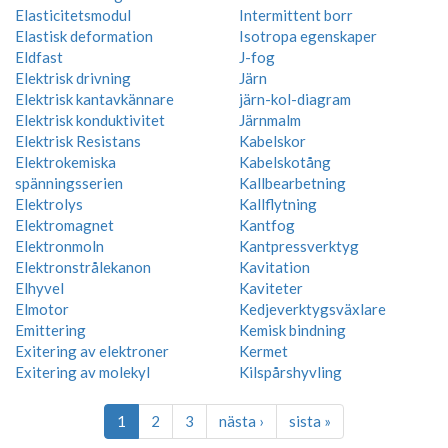
Elasticitetsmodul
Intermittent borr
Elastisk deformation
Isotropa egenskaper
Eldfast
J-fog
Elektrisk drivning
Järn
Elektrisk kantavkännare
järn-kol-diagram
Elektrisk konduktivitet
Järnmalm
Elektrisk Resistans
Kabelskor
Elektrokemiska
Kabelskotång
spänningsserien
Kallbearbetning
Elektrolys
Kallflytning
Elektromagnet
Kantfog
Elektronmoln
Kantpressverktyg
Elektronstrålekanon
Kavitation
Elhyvel
Kaviteter
Elmotor
Kedjeverktygsväxlare
Emittering
Kemisk bindning
Exitering av elektroner
Kermet
Exitering av molekyl
Kilspårshyvling
1
2
3
nästa ›
sista »