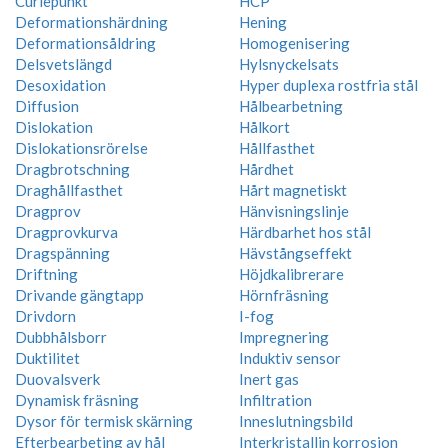
Curiepunkt
HCP
Deformationshärdning
Hening
Deformationsåldring
Homogenisering
Delsvetslängd
Hylsnyckelsats
Desoxidation
Hyper duplexa rostfria stål
Diffusion
Hålbearbetning
Dislokation
Hålkort
Dislokationsrörelse
Hållfasthet
Dragbrotschning
Hårdhet
Draghållfasthet
Hårt magnetiskt
Dragprov
Hänvisningslinje
Dragprovkurva
Härdbarhet hos stål
Dragspänning
Hävstångseffekt
Driftning
Höjdkalibrerare
Drivande gängtapp
Hörnfräsning
Drivdorn
I-fog
Dubbhålsborr
Impregnering
Duktilitet
Induktiv sensor
Duovalsverk
Inert gas
Dynamisk fräsning
Infiltration
Dysor för termisk skärning
Inneslutningsbild
Efterbearbeting av hål
Interkristallin korrosion