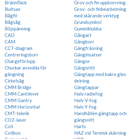
Brännfläck
Grov och fin uppborrning
Bultsax
Grov- och finbearbetning
Bågfil
med skärande verktyg
Bågsåg
Grundsymbol
Böjspänning
Gummiklubba
CAD
Gångart
CAM
Gängborr
CCT-diagram
Gängfräsning
Centreringsborr
Gänginsatser
Chargeförlopp
Gängor
Chuckar avsedda för
Gängsnitt
gängning
Gängtapp med bakre gles
Cirkelsåg
delning
CMM Bridge
Gängtappar
CMM Cantilever
Halv radiefog
CMM Gantry
Halv V-fog
CMM Horizontal
Halv Y-fog
CMT-teknik
Handhållen gängtapp och
CO2-laser
gängsnitt
Coil
Harts
Coilbox
HAZ vid Termisk skärning