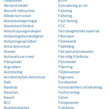
compounds
profil
Abrasivt medel
Extrudering av rör
Absoult mätsystem
Falsning
Allmän korrosion
Falsning
Aluminiumlegeringar
Fasfräsning
Aluminiumtillstånd
FCC
Anisotropa egenskaper
Ferromagnetiskt material
Anlöpningsbeständighet
Fiberlaser
Anlöpningssprödhet
Finmekanik
Antal delsvetsar
Flacktång
Atomer
Fleroperationsmaskin
Automatsvarv med
Flersidig fräsfixtur
frässpindel
Flussmedel
Avgradare
Flänsfog
Avstickning
Flödessensor
Avstånd mellan delsvetsar
Fogsvans
Balk
Formbarhet
Bandslip
Formstabilitet vid härdning
Basicitet
Fosforrening
Bauxit
Foton
BCC
Fotopolymer
Bearbetsbarhet
Fräsfixtur