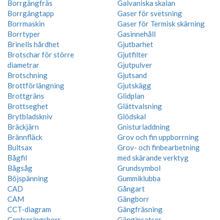
Borrgängfräs
Galvaniska skalan
Borrgängtapp
Gaser för svetsning
Borrmaskin
Gaser för Termisk skärning
Borrtyper
Gasinnehåll
Brinells hårdhet
Gjutbarhet
Brotschar för större
Gjutfilter
diametrar
Gjutpulver
Brotschning
Gjutsand
Brottförlängning
Gjutskägg
Brottgräns
Glidplan
Brottseghet
Glättvalsning
Brytbladskniv
Glödskal
Bräckjärn
Gnisturladdning
Brännfläck
Grov och fin uppborrning
Bultsax
Grov- och finbearbetning
Bågfil
med skärande verktyg
Bågsåg
Grundsymbol
Böjspänning
Gummiklubba
CAD
Gångart
CAM
Gängborr
CCT-diagram
Gängfräsning
Centreringsborr
Gänginsatser