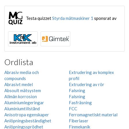
Testa quizzet
Styrda mätmaskiner 1
sponsrat av
Ordlista
Abrasiv media och
Extrudering av komplex
compounds
profil
Abrasivt medel
Extrudering av rör
Absoult mätsystem
Falsning
Allmän korrosion
Falsning
Aluminiumlegeringar
Fasfräsning
Aluminiumtillstånd
FCC
Anisotropa egenskaper
Ferromagnetiskt material
Anlöpningsbeständighet
Fiberlaser
Anlöpningssprödhet
Finmekanik