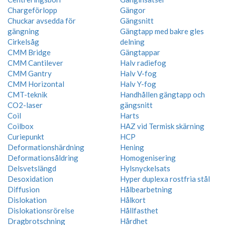
Chargeförlopp
Gängor
Chuckar avsedda för
Gängsnitt
gängning
Gängtapp med bakre gles
Cirkelsåg
delning
CMM Bridge
Gängtappar
CMM Cantilever
Halv radiefog
CMM Gantry
Halv V-fog
CMM Horizontal
Halv Y-fog
CMT-teknik
Handhållen gängtapp och
CO2-laser
gängsnitt
Coil
Harts
Coilbox
HAZ vid Termisk skärning
Curiepunkt
HCP
Deformationshärdning
Hening
Deformationsåldring
Homogenisering
Delsvetslängd
Hylsnyckelsats
Desoxidation
Hyper duplexa rostfria stål
Diffusion
Hålbearbetning
Dislokation
Hålkort
Dislokationsrörelse
Hållfasthet
Dragbrotschning
Hårdhet