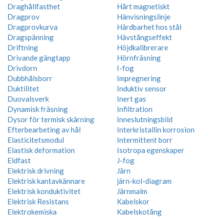
Draghållfasthet
Hårt magnetiskt
Dragprov
Hänvisningslinje
Dragprovkurva
Härdbarhet hos stål
Dragspänning
Hävstångseffekt
Driftning
Höjdkalibrerare
Drivande gängtapp
Hörnfräsning
Drivdorn
I-fog
Dubbhålsborr
Impregnering
Duktilitet
Induktiv sensor
Duovalsverk
Inert gas
Dynamisk fräsning
Infiltration
Dysor för termisk skärning
Inneslutningsbild
Efterbearbeting av hål
Interkristallin korrosion
Elasticitetsmodul
Intermittent borr
Elastisk deformation
Isotropa egenskaper
Eldfast
J-fog
Elektrisk drivning
Järn
Elektrisk kantavkännare
järn-kol-diagram
Elektrisk konduktivitet
Järnmalm
Elektrisk Resistans
Kabelskor
Elektrokemiska
Kabelskotång