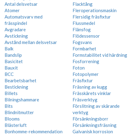
Antal delsvetsar
Flacktång
Atomer
Fleroperationsmaskin
Automatsvarv med
Flersidig fräsfixtur
frässpindel
Flussmedel
Avgradare
Flänsfog
Avstickning
Flödessensor
Avstånd mellan delsvetsar
Fogsvans
Balk
Formbarhet
Bandslip
Formstabilitet vid härdning
Basicitet
Fosforrening
Bauxit
Foton
BCC
Fotopolymer
Bearbetsbarhet
Fräsfixtur
Bestickning
Fräsning av kugg
Billets
Frässkärets vinklar
Bilningshammare
Fräsverktyg
Bits
Förslitning av skärande
Blindnitmutter
verktyg
Blooms
Försänkningsborr
Blästerluft
Försänkningsfräsning
Bonhomme-rekommendation
Galvanisk korrosion