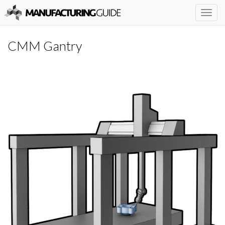
Togg
navig
CMM Gantry