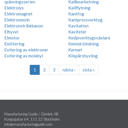
spänningsserien
Kallbearbetning
Elektrolys
Kallflytning
Elektromagnet
Kantfog
Elektronmoln
Kantpressverktyg
Elektronstrålekanon
Kavitation
Elhyvel
Kaviteter
Elmotor
Kedjeverktygsväxlare
Emittering
Kemisk bindning
Exitering av elektroner
Kermet
Exitering av molekyl
Kilspårshyvling
1
2
3
nästa ›
sista »
Manufacturing Guide / Qimtek AB
Kungsgatan 64, 111 22 Stockholm
info@manufacturingguide.com