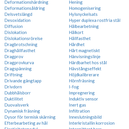
Deformationshärdning
Hening
Deformationsåldring
Homogenisering
Delsvetslängd
Hylsnyckelsats
Desoxidation
Hyper duplexa rostfria stål
Diffusion
Hålbearbetning
Dislokation
Hålkort
Dislokationsrörelse
Hållfasthet
Dragbrotschning
Hårdhet
Draghållfasthet
Hårt magnetiskt
Dragprov
Hänvisningslinje
Dragprovkurva
Härdbarhet hos stål
Dragspänning
Hävstångseffekt
Driftning
Höjdkalibrerare
Drivande gängtapp
Hörnfräsning
Drivdorn
I-fog
Dubbhålsborr
Impregnering
Duktilitet
Induktiv sensor
Duovalsverk
Inert gas
Dynamisk fräsning
Infiltration
Dysor för termisk skärning
Inneslutningsbild
Efterbearbeting av hål
Interkristallin korrosion
Elasticitetsmodul
Intermittent borr