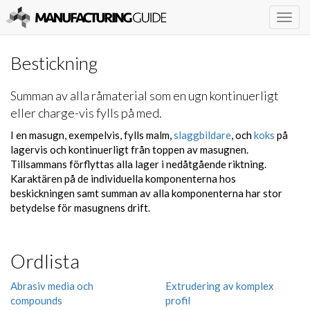
Togg
navig
Bestickning
Summan av alla råmaterial som en ugn kontinuerligt
eller charge-vis fylls på med.
I en masugn, exempelvis, fylls malm,
slaggbildare
, och
koks
på
lagervis och kontinuerligt från toppen av masugnen.
Tillsammans förflyttas alla lager i nedåtgående riktning.
Karaktären på de individuella komponenterna hos
beskickningen samt summan av alla komponenterna har stor
betydelse för masugnens drift.
Ordlista
Abrasiv media och
Extrudering av komplex
compounds
profil