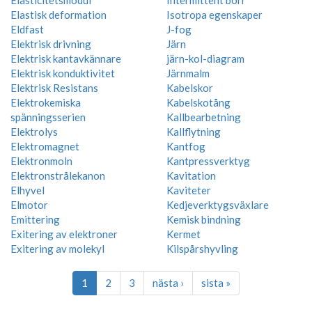
Elastisk deformation
Isotropa egenskaper
Eldfast
J-fog
Elektrisk drivning
Järn
Elektrisk kantavkännare
järn-kol-diagram
Elektrisk konduktivitet
Järnmalm
Elektrisk Resistans
Kabelskor
Elektrokemiska
Kabelskotång
spänningsserien
Kallbearbetning
Elektrolys
Kallflytning
Elektromagnet
Kantfog
Elektronmoln
Kantpressverktyg
Elektronstrålekanon
Kavitation
Elhyvel
Kaviteter
Elmotor
Kedjeverktygsväxlare
Emittering
Kemisk bindning
Exitering av elektroner
Kermet
Exitering av molekyl
Kilspårshyvling
1
2
3
nästa ›
sista »