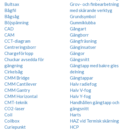
Bultsax
Grov- och finbearbetning
Bågfil
med skärande verktyg
Bågsåg
Grundsymbol
Böjspänning
Gummiklubba
CAD
Gångart
CAM
Gängborr
CCT-diagram
Gängfräsning
Centreringsborr
Gänginsatser
Chargeförlopp
Gängor
Chuckar avsedda för
Gängsnitt
gängning
Gängtapp med bakre gles
Cirkelsåg
delning
CMM Bridge
Gängtappar
CMM Cantilever
Halv radiefog
CMM Gantry
Halv V-fog
CMM Horizontal
Halv Y-fog
CMT-teknik
Handhållen gängtapp och
CO2-laser
gängsnitt
Coil
Harts
Coilbox
HAZ vid Termisk skärning
Curiepunkt
HCP