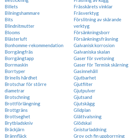
Billets
Frässkärets vinklar
Bilningshammare
Fräsverktyg
Bits
Förslitning av skärande
Blindnitmutter
verktyg
Blooms
Försänkningsborr
Blästerluft
Försänkningsfräsning
Bonhomme-rekommendation
Galvanisk korrosion
Borrgängfräs
Galvaniska skalan
Borrgängtapp
Gaser för svetsning
Borrmaskin
Gaser för Termisk skärning
Borrtyper
Gasinnehåll
Brinells hårdhet
Gjutbarhet
Brotschar för större
Gjutfilter
diametrar
Gjutpulver
Brotschning
Gjutsand
Brottförlängning
Gjutskägg
Brottgräns
Glidplan
Brottseghet
Glättvalsning
Brytbladskniv
Glödskal
Bräckjärn
Gnisturladdning
Brännfläck
Grov och fin uppborrning