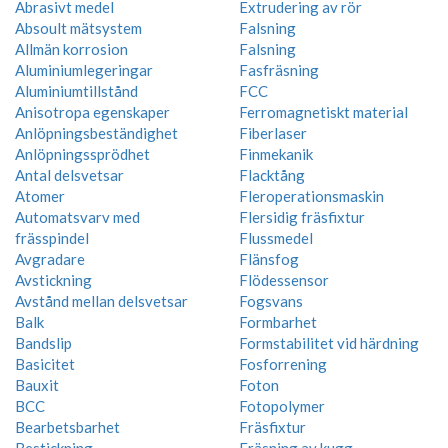
Abrasivt medel
Extrudering av rör
Absoult mätsystem
Falsning
Allmän korrosion
Falsning
Aluminiumlegeringar
Fasfräsning
Aluminiumtillstånd
FCC
Anisotropa egenskaper
Ferromagnetiskt material
Anlöpningsbeständighet
Fiberlaser
Anlöpningssprödhet
Finmekanik
Antal delsvetsar
Flacktång
Atomer
Fleroperationsmaskin
Automatsvarv med
Flersidig fräsfixtur
frässpindel
Flussmedel
Avgradare
Flänsfog
Avstickning
Flödessensor
Avstånd mellan delsvetsar
Fogsvans
Balk
Formbarhet
Bandslip
Formstabilitet vid härdning
Basicitet
Fosforrening
Bauxit
Foton
BCC
Fotopolymer
Bearbetsbarhet
Fräsfixtur
Bestickning
Fräsning av kugg