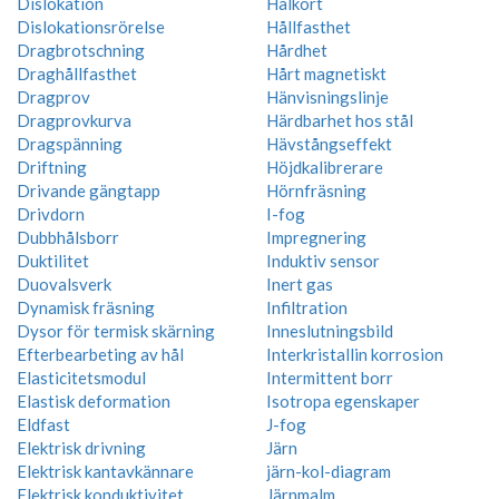
Dislokation
Hålkort
Dislokationsrörelse
Hållfasthet
Dragbrotschning
Hårdhet
Draghållfasthet
Hårt magnetiskt
Dragprov
Hänvisningslinje
Dragprovkurva
Härdbarhet hos stål
Dragspänning
Hävstångseffekt
Driftning
Höjdkalibrerare
Drivande gängtapp
Hörnfräsning
Drivdorn
I-fog
Dubbhålsborr
Impregnering
Duktilitet
Induktiv sensor
Duovalsverk
Inert gas
Dynamisk fräsning
Infiltration
Dysor för termisk skärning
Inneslutningsbild
Efterbearbeting av hål
Interkristallin korrosion
Elasticitetsmodul
Intermittent borr
Elastisk deformation
Isotropa egenskaper
Eldfast
J-fog
Elektrisk drivning
Järn
Elektrisk kantavkännare
järn-kol-diagram
Elektrisk konduktivitet
Järnmalm