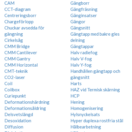
CAM
Gängborr
CCT-diagram
Gängfräsning
Centreringsborr
Gänginsatser
Chargeförlopp
Gängor
Chuckar avsedda för
Gängsnitt
gängning
Gängtapp med bakre gles
Cirkelsåg
delning
CMM Bridge
Gängtappar
CMM Cantilever
Halv radiefog
CMM Gantry
Halv V-fog
CMM Horizontal
Halv Y-fog
CMT-teknik
Handhållen gängtapp och
CO2-laser
gängsnitt
Coil
Harts
Coilbox
HAZ vid Termisk skärning
Curiepunkt
HCP
Deformationshärdning
Hening
Deformationsåldring
Homogenisering
Delsvetslängd
Hylsnyckelsats
Desoxidation
Hyper duplexa rostfria stål
Diffusion
Hålbearbetning