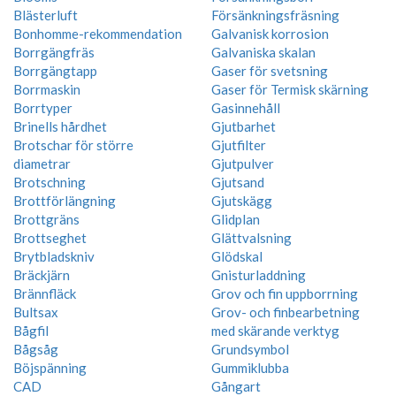
Blästerluft
Försänkningsfräsning
Bonhomme-rekommendation
Galvanisk korrosion
Borrgängfräs
Galvaniska skalan
Borrgängtapp
Gaser för svetsning
Borrmaskin
Gaser för Termisk skärning
Borrtyper
Gasinnehåll
Brinells hårdhet
Gjutbarhet
Brotschar för större
Gjutfilter
diametrar
Gjutpulver
Brotschning
Gjutsand
Brottförlängning
Gjutskägg
Brottgräns
Glidplan
Brottseghet
Glättvalsning
Brytbladskniv
Glödskal
Bräckjärn
Gnisturladdning
Brännfläck
Grov och fin uppborrning
Bultsax
Grov- och finbearbetning
Bågfil
med skärande verktyg
Bågsåg
Grundsymbol
Böjspänning
Gummiklubba
CAD
Gångart