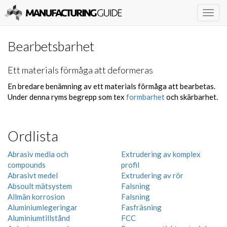
Togg
navig
Bearbetsbarhet
Ett materials förmåga att deformeras
En bredare benämning av ett materials förmåga att bearbetas.
Under denna ryms begrepp som tex
formbarhet
och skärbarhet.
Ordlista
Abrasiv media och
Extrudering av komplex
compounds
profil
Abrasivt medel
Extrudering av rör
Absoult mätsystem
Falsning
Allmän korrosion
Falsning
Aluminiumlegeringar
Fasfräsning
Aluminiumtillstånd
FCC