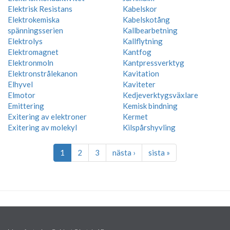
Elektrisk Resistans
Kabelskor
Elektrokemiska
Kabelskotång
spänningsserien
Kallbearbetning
Elektrolys
Kallflytning
Elektromagnet
Kantfog
Elektronmoln
Kantpressverktyg
Elektronstrålekanon
Kavitation
Elhyvel
Kaviteter
Elmotor
Kedjeverktygsväxlare
Emittering
Kemisk bindning
Exitering av elektroner
Kermet
Exitering av molekyl
Kilspårshyvling
1
2
3
nästa ›
sista »