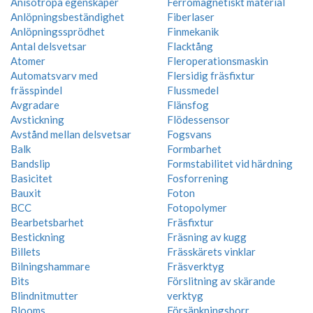
Anisotropa egenskaper
Ferromagnetiskt material
Anlöpningsbeständighet
Fiberlaser
Anlöpningssprödhet
Finmekanik
Antal delsvetsar
Flacktång
Atomer
Fleroperationsmaskin
Automatsvarv med
Flersidig fräsfixtur
frässpindel
Flussmedel
Avgradare
Flänsfog
Avstickning
Flödessensor
Avstånd mellan delsvetsar
Fogsvans
Balk
Formbarhet
Bandslip
Formstabilitet vid härdning
Basicitet
Fosforrening
Bauxit
Foton
BCC
Fotopolymer
Bearbetsbarhet
Fräsfixtur
Bestickning
Fräsning av kugg
Billets
Frässkärets vinklar
Bilningshammare
Fräsverktyg
Bits
Förslitning av skärande
Blindnitmutter
verktyg
Blooms
Försänkningsborr