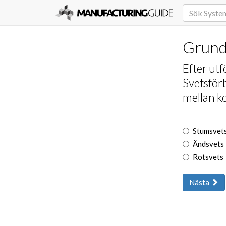
Grund-
Efter utf
Svetsförb
mellan k
Stumsvet
Ändsvets
Rotsvets
Nästa