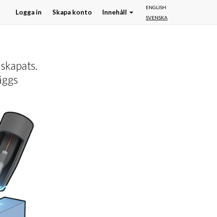
ENGLISH
Logga in
Skapa konto
Innehåll
SVENSKA
 skapats.
äggs