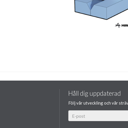
Håll dig uppdaterad
Följ vår utveckling och vår strä