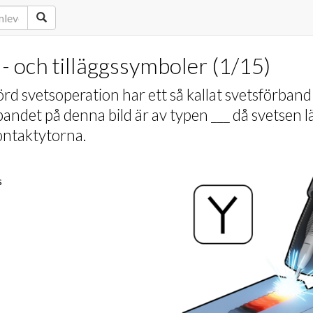
 och tilläggssymboler
(
1
/
15
)
örd svetsoperation har ett så kallat svetsförband
andet på denna bild är av typen ___ då svetsen l
ontaktytorna.
s