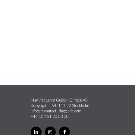
Manufacturing Guide / Qimtek AB
Kungsgatan 64, 111 22 Stockholm
info@manufacturingguide.com
+46 (0) 651 30 08 00