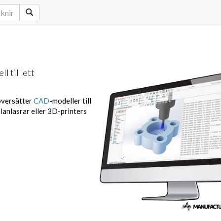
l till ett
översätter
CAD
-modeller till
anlasrar eller 3D-printers