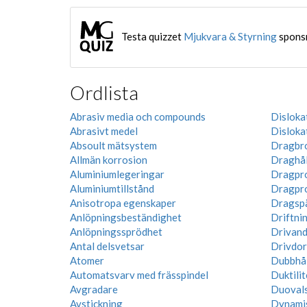
Testa quizzet
Mjukvara & Styrning
spons
Ordlista
Abrasiv media och compounds
Disloka
Abrasivt medel
Disloka
Absoult mätsystem
Dragbr
Allmän korrosion
Draghål
Aluminiumlegeringar
Dragpr
Aluminiumtillstånd
Dragpr
Anisotropa egenskaper
Dragsp
Anlöpningsbeständighet
Driftni
Anlöpningssprödhet
Drivand
Antal delsvetsar
Drivdor
Atomer
Dubbhå
Automatsvarv med frässpindel
Duktilit
Avgradare
Duoval
Avstickning
Dynamis