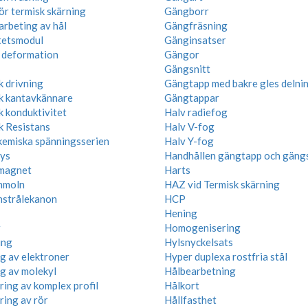
ör termisk skärning
Gängborr
arbeting av hål
Gängfräsning
itetsmodul
Gänginsatser
k deformation
Gängor
Gängsnitt
k drivning
Gängtapp med bakre gles delni
sk kantavkännare
Gängtappar
k konduktivitet
Halv radiefog
k Resistans
Halv V-fog
kemiska spänningsserien
Halv Y-fog
lys
Handhållen gängtapp och gängs
magnet
Harts
nmoln
HAZ vid Termisk skärning
nstrålekanon
HCP
Hening
r
Homogenisering
ing
Hylsnyckelsats
ng av elektroner
Hyper duplexa rostfria stål
ng av molekyl
Hålbearbetning
ring av komplex profil
Hålkort
ring av rör
Hållfasthet