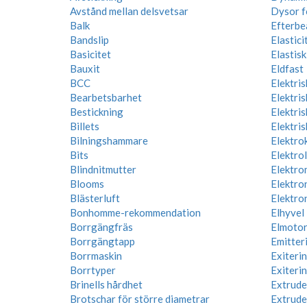
Avstånd mellan delsvetsar
Dysor f
Balk
Efterbe
Bandslip
Elastic
Basicitet
Elastis
Bauxit
Eldfast
BCC
Elektris
Bearbetsbarhet
Elektri
Bestickning
Elektris
Billets
Elektris
Bilningshammare
Elektro
Bits
Elektro
Blindnitmutter
Elektro
Blooms
Elektro
Blästerluft
Elektro
Bonhomme-rekommendation
Elhyvel
Borrgängfräs
Elmoto
Borrgängtapp
Emitter
Borrmaskin
Exiteri
Borrtyper
Exiteri
Brinells hårdhet
Extrude
Brotschar för större diametrar
Extrude