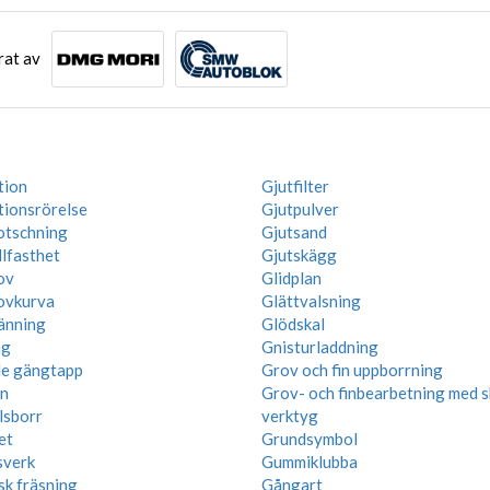
rat av
tion
Gjutfilter
tionsrörelse
Gjutpulver
otschning
Gjutsand
lfasthet
Gjutskägg
ov
Glidplan
ovkurva
Glättvalsning
änning
Glödskal
ng
Gnisturladdning
e gängtapp
Grov och fin uppborrning
n
Grov- och finbearbetning med 
lsborr
verktyg
et
Grundsymbol
sverk
Gummiklubba
k fräsning
Gångart