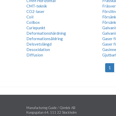
CMM Horizontal
Frässkär
CMT-teknik
Fräsver
CO2-laser
Förslit
Coil
Försänk
Coilbox
Försänk
Curiepunkt
Galvani
Deformationshärdning
Galvani
Deformationsåldring
Gaser f
Delsvetslängd
Gaser f
Desoxidation
Gasinne
Diffusion
Gjutbar
1
Manufacturing Guide / Qimtek AB
Kungsgatan 64, 111 22 Stockholm