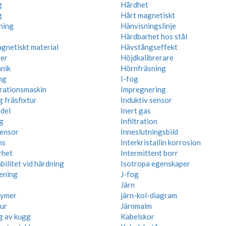
g
Hårdhet
g
Hårt magnetiskt
ning
Hänvisningslinje
Härdbarhet hos stål
gnetiskt material
Hävstångseffekt
ser
Höjdkalibrerare
nik
Hörnfräsning
ng
I-fog
rationsmaskin
Impregnering
g fräsfixtur
Induktiv sensor
del
Inert gas
g
Infiltration
ensor
Inneslutningsbild
ns
Interkristallin korrosion
rhet
Intermittent borr
ilitet vid härdning
Isotropa egenskaper
ening
J-fog
Järn
lymer
järn-kol-diagram
tur
Järnmalm
g av kugg
Kabelskor