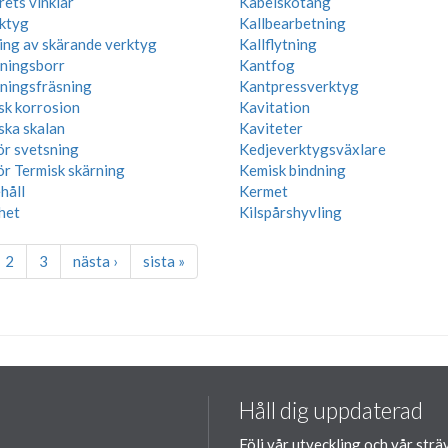
ets vinklar
Kabelskotång
ktyg
Kallbearbetning
ning av skärande verktyg
Kallflytning
ningsborr
Kantfog
ningsfräsning
Kantpressverktyg
sk korrosion
Kavitation
ska skalan
Kaviteter
ör svetsning
Kedjeverktygsväxlare
ör Termisk skärning
Kemisk bindning
håll
Kermet
het
Kilspårshyvling
2
3
nästa ›
sista »
Håll dig uppdaterad
Följ vår utveckling och vår strä