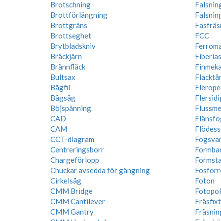
Brotschning
Falsnin
Brottförlängning
Falsnin
Brottgräns
Fasfräs
Brottseghet
FCC
Brytbladskniv
Ferroma
Bräckjärn
Fiberla
Brännfläck
Finmeka
Bultsax
Flacktå
Bågfil
Flerope
Bågsåg
Flersidi
Böjspänning
Flussme
CAD
Flänsfo
CAM
Flödess
CCT-diagram
Fogsva
Centreringsborr
Formba
Chargeförlopp
Formstab
Chuckar avsedda för gängning
Fosforr
Cirkelsåg
Foton
CMM Bridge
Fotopo
CMM Cantilever
Fräsfix
CMM Gantry
Fräsnin