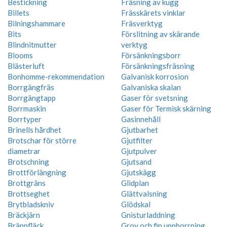
Bestickning
Fräsning av kugg
Billets
Frässkärets vinklar
Bilningshammare
Fräsverktyg
Bits
Förslitning av skärande
Blindnitmutter
verktyg
Blooms
Försänkningsborr
Blästerluft
Försänkningsfräsning
Bonhomme-rekommendation
Galvanisk korrosion
Borrgängfräs
Galvaniska skalan
Borrgängtapp
Gaser för svetsning
Borrmaskin
Gaser för Termisk skärning
Borrtyper
Gasinnehåll
Brinells hårdhet
Gjutbarhet
Brotschar för större
Gjutfilter
diametrar
Gjutpulver
Brotschning
Gjutsand
Brottförlängning
Gjutskägg
Brottgräns
Glidplan
Brottseghet
Glättvalsning
Brytbladskniv
Glödskal
Bräckjärn
Gnisturladdning
Brännfläck
Grov och fin uppborrning