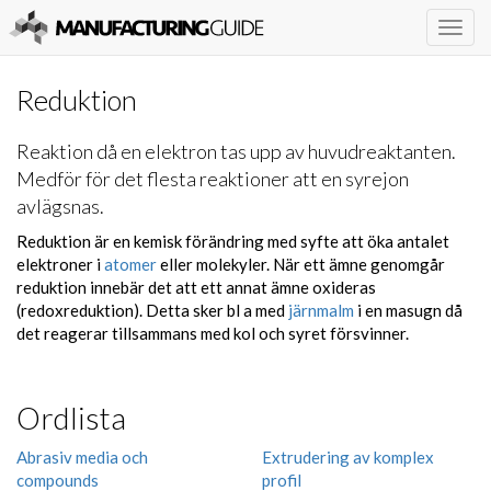
Togg
navig
Reduktion
Reaktion då en elektron tas upp av huvudreaktanten.
Medför för det flesta reaktioner att en syrejon
avlägsnas.
Reduktion är en kemisk förändring med syfte att öka antalet
elektroner i
atomer
eller molekyler. När ett ämne genomgår
reduktion innebär det att ett annat ämne oxideras
(redoxreduktion). Detta sker bl a med
järnmalm
i en masugn då
det reagerar tillsammans med kol och syret försvinner.
Ordlista
Abrasiv media och
Extrudering av komplex
compounds
profil