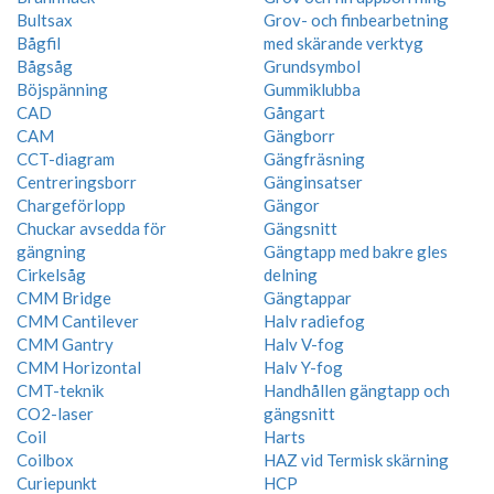
Bultsax
Grov- och finbearbetning
Bågfil
med skärande verktyg
Bågsåg
Grundsymbol
Böjspänning
Gummiklubba
CAD
Gångart
CAM
Gängborr
CCT-diagram
Gängfräsning
Centreringsborr
Gänginsatser
Chargeförlopp
Gängor
Chuckar avsedda för
Gängsnitt
gängning
Gängtapp med bakre gles
Cirkelsåg
delning
CMM Bridge
Gängtappar
CMM Cantilever
Halv radiefog
CMM Gantry
Halv V-fog
CMM Horizontal
Halv Y-fog
CMT-teknik
Handhållen gängtapp och
CO2-laser
gängsnitt
Coil
Harts
Coilbox
HAZ vid Termisk skärning
Curiepunkt
HCP