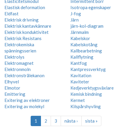
Elasticitetsmodul
Intermittent borr
Elastisk deformation
Isotropa egenskaper
Eldfast
J-fog
Elektrisk drivning
Järn
Elektrisk kantavkännare
järn-kol-diagram
Elektrisk konduktivitet
Järnmalm
Elektrisk Resistans
Kabelskor
Elektrokemiska
Kabelskotång
spänningsserien
Kallbearbetning
Elektrolys
Kallflytning
Elektromagnet
Kantfog
Elektronmoln
Kantpressverktyg
Elektronstrålekanon
Kavitation
Elhyvel
Kaviteter
Elmotor
Kedjeverktygsväxlare
Emittering
Kemisk bindning
Exitering av elektroner
Kermet
Exitering av molekyl
Kilspårshyvling
1
2
3
nästa ›
sista »