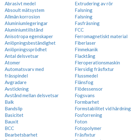
Abrasivt medel
Extrudering av rör
Absoult mätsystem
Falsning
Allmän korrosion
Falsning
Aluminiumlegeringar
Fasfräsning
Aluminiumtillstånd
FCC
Anisotropa egenskaper
Ferromagnetiskt material
Anlöpningsbeständighet
Fiberlaser
Anlöpningssprödhet
Finmekanik
Antal delsvetsar
Flacktång
Atomer
Fleroperationsmaskin
Automatsvarv med
Flersidig fräsfixtur
frässpindel
Flussmedel
Avgradare
Flänsfog
Avstickning
Flödessensor
Avstånd mellan delsvetsar
Fogsvans
Balk
Formbarhet
Bandslip
Formstabilitet vid härdning
Basicitet
Fosforrening
Bauxit
Foton
BCC
Fotopolymer
Bearbetsbarhet
Fräsfixtur