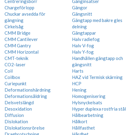
Centreringsborr
Gänginsatser
Chargeförlopp
Gängor
Chuckar avsedda för
Gängsnitt
gängning
Gängtapp med bakre gles
Cirkelsåg
delning
CMM Bridge
Gängtappar
CMM Cantilever
Halv radiefog
CMM Gantry
Halv V-fog
CMM Horizontal
Halv Y-fog
CMT-teknik
Handhållen gängtapp och
CO2-laser
gängsnitt
Coil
Harts
Coilbox
HAZ vid Termisk skärning
Curiepunkt
HCP
Deformationshärdning
Hening
Deformationsåldring
Homogenisering
Delsvetslängd
Hylsnyckelsats
Desoxidation
Hyper duplexa rostfria stål
Diffusion
Hålbearbetning
Dislokation
Hålkort
Dislokationsrörelse
Hållfasthet
Dragbrotschning
Hårdhet