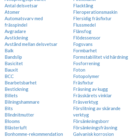
Antal delsvetsar
Flacktång
Atomer
Fleroperationsmaskin
Automatsvarv med
Flersidig fräsfixtur
frässpindel
Flussmedel
Avgradare
Flänsfog
Avstickning
Flödessensor
Avstånd mellan delsvetsar
Fogsvans
Balk
Formbarhet
Bandslip
Formstabilitet vid härdning
Basicitet
Fosforrening
Bauxit
Foton
BCC
Fotopolymer
Bearbetsbarhet
Fräsfixtur
Bestickning
Fräsning av kugg
Billets
Frässkärets vinklar
Bilningshammare
Fräsverktyg
Bits
Förslitning av skärande
Blindnitmutter
verktyg
Blooms
Försänkningsborr
Blästerluft
Försänkningsfräsning
Bonhomme-rekommendation
Galvanisk korrosion