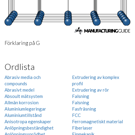
Förklaring på G
Ordlista
Abrasiv media och
Extrudering av komplex
compounds
profil
Abrasivt medel
Extrudering av rör
Absoult mätsystem
Falsning
Allmän korrosion
Falsning
Aluminiumlegeringar
Fasfräsning
Aluminiumtillstånd
FCC
Anisotropa egenskaper
Ferromagnetiskt material
Anlöpningsbeständighet
Fiberlaser
Anlöpningssprödhet
Finmekanik