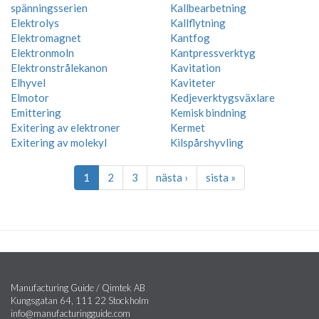
spänningsserien
Kallbearbetning
Elektrolys
Kallflytning
Elektromagnet
Kantfog
Elektronmoln
Kantpressverktyg
Elektronstrålekanon
Kavitation
Elhyvel
Kaviteter
Elmotor
Kedjeverktygsväxlare
Emittering
Kemisk bindning
Exitering av elektroner
Kermet
Exitering av molekyl
Kilspårshyvling
1
2
3
nästa ›
sista »
Manufacturing Guide / Qimtek AB
Kungsgatan 64, 111 22 Stockholm
info@manufacturingguide.com