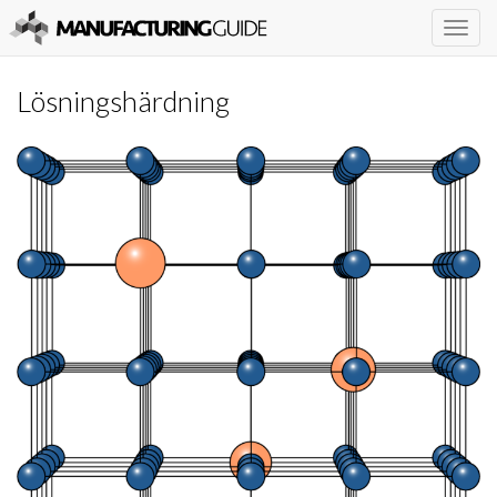
Togg
navig
Lösningshärdning