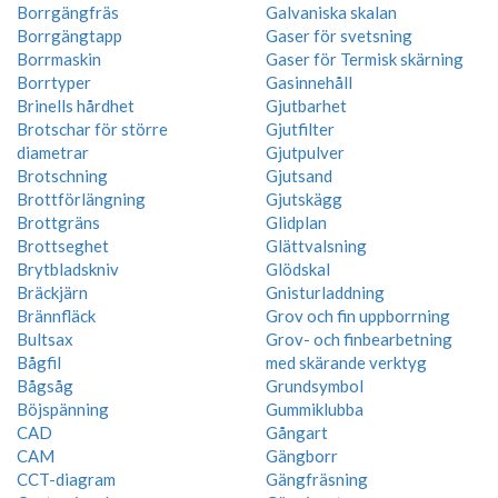
Borrgängfräs
Galvaniska skalan
Borrgängtapp
Gaser för svetsning
Borrmaskin
Gaser för Termisk skärning
Borrtyper
Gasinnehåll
Brinells hårdhet
Gjutbarhet
Brotschar för större
Gjutfilter
diametrar
Gjutpulver
Brotschning
Gjutsand
Brottförlängning
Gjutskägg
Brottgräns
Glidplan
Brottseghet
Glättvalsning
Brytbladskniv
Glödskal
Bräckjärn
Gnisturladdning
Brännfläck
Grov och fin uppborrning
Bultsax
Grov- och finbearbetning
Bågfil
med skärande verktyg
Bågsåg
Grundsymbol
Böjspänning
Gummiklubba
CAD
Gångart
CAM
Gängborr
CCT-diagram
Gängfräsning