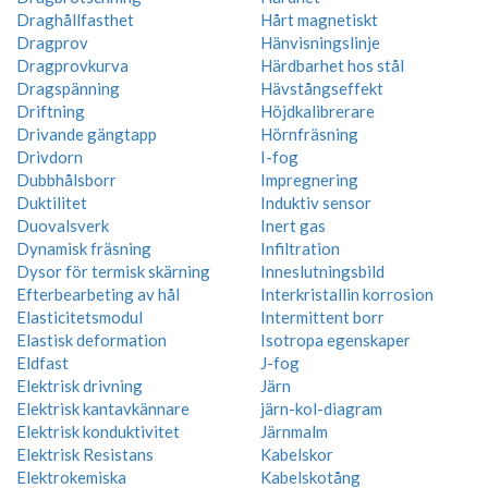
Draghållfasthet
Hårt magnetiskt
Dragprov
Hänvisningslinje
Dragprovkurva
Härdbarhet hos stål
Dragspänning
Hävstångseffekt
Driftning
Höjdkalibrerare
Drivande gängtapp
Hörnfräsning
Drivdorn
I-fog
Dubbhålsborr
Impregnering
Duktilitet
Induktiv sensor
Duovalsverk
Inert gas
Dynamisk fräsning
Infiltration
Dysor för termisk skärning
Inneslutningsbild
Efterbearbeting av hål
Interkristallin korrosion
Elasticitetsmodul
Intermittent borr
Elastisk deformation
Isotropa egenskaper
Eldfast
J-fog
Elektrisk drivning
Järn
Elektrisk kantavkännare
järn-kol-diagram
Elektrisk konduktivitet
Järnmalm
Elektrisk Resistans
Kabelskor
Elektrokemiska
Kabelskotång