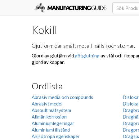
Kokill
Gjutform där smält metall hälls i och stelnar.
Gjord av gjutjärn vid
götgjutning
av stål och i koppa
gjord av koppar.
Ordlista
Abrasiv media och compounds
Disloka
Abrasivt medel
Disloka
Absoult mätsystem
Dragbr
Allmän korrosion
Draghål
Aluminiumlegeringar
Dragpr
Aluminiumtillstånd
Dragpr
Anisotropa egenskaper
Dragsp