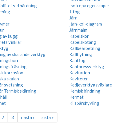
ilitet vid härdning
Isotropa egenskaper
ening
J-fog
Järn
lymer
järn-kol-diagram
tur
Järnmalm
g av kugg
Kabelskor
ets vinklar
Kabelskotång
ktyg
Kallbearbetning
ning av skärande verktyg
Kallflytning
ningsborr
Kantfog
ningsfräsning
Kantpressverktyg
sk korrosion
Kavitation
ska skalan
Kaviteter
ör svetsning
Kedjeverktygsväxlare
ör Termisk skärning
Kemisk bindning
håll
Kermet
het
Kilspårshyvling
2
3
nästa ›
sista »