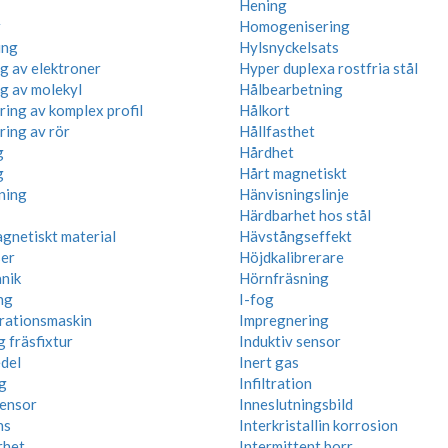
Hening
r
Homogenisering
ing
Hylsnyckelsats
ng av elektroner
Hyper duplexa rostfria stål
ng av molekyl
Hålbearbetning
ring av komplex profil
Hålkort
ring av rör
Hållfasthet
g
Hårdhet
g
Hårt magnetiskt
ning
Hänvisningslinje
Härdbarhet hos stål
gnetiskt material
Hävstångseffekt
ser
Höjdkalibrerare
nik
Hörnfräsning
ng
I-fog
rationsmaskin
Impregnering
g fräsfixtur
Induktiv sensor
del
Inert gas
g
Infiltration
ensor
Inneslutningsbild
ns
Interkristallin korrosion
rhet
Intermittent borr