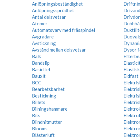
Anlöpningsbeständighet
Driftni
Anlöpningssprödhet
Drivand
Antal delsvetsar
Drivdor
Atomer
Dubbhå
Automatsvarv med frässpindel
Duktilit
Avgradare
Duoval
Avstickning
Dynamis
Avstånd mellan delsvetsar
Dysor f
Balk
Efterbe
Bandslip
Elastic
Basicitet
Elastis
Bauxit
Eldfast
BCC
Elektris
Bearbetsbarhet
Elektri
Bestickning
Elektris
Billets
Elektris
Bilningshammare
Elektro
Bits
Elektro
Blindnitmutter
Elektro
Blooms
Elektro
Blästerluft
Elektro