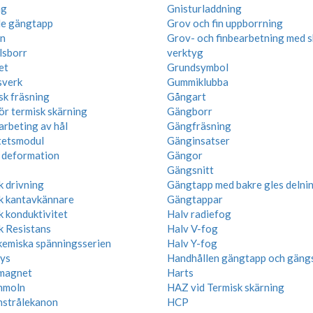
ng
Gnisturladdning
e gängtapp
Grov och fin uppborrning
n
Grov- och finbearbetning med 
lsborr
verktyg
et
Grundsymbol
sverk
Gummiklubba
k fräsning
Gångart
ör termisk skärning
Gängborr
arbeting av hål
Gängfräsning
itetsmodul
Gänginsatser
k deformation
Gängor
Gängsnitt
k drivning
Gängtapp med bakre gles delni
sk kantavkännare
Gängtappar
k konduktivitet
Halv radiefog
k Resistans
Halv V-fog
kemiska spänningsserien
Halv Y-fog
lys
Handhållen gängtapp och gängs
magnet
Harts
nmoln
HAZ vid Termisk skärning
nstrålekanon
HCP