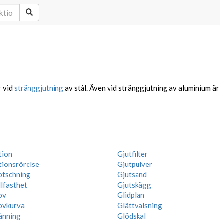
r vid
stränggjutning
av stål. Även vid stränggjutning av aluminium ä
tion
Gjutfilter
tionsrörelse
Gjutpulver
otschning
Gjutsand
lfasthet
Gjutskägg
ov
Glidplan
ovkurva
Glättvalsning
änning
Glödskal