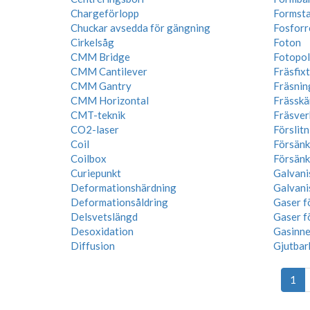
Chargeförlopp
Formstab
Chuckar avsedda för gängning
Fosforr
Cirkelsåg
Foton
CMM Bridge
Fotopo
CMM Cantilever
Fräsfix
CMM Gantry
Fräsnin
CMM Horizontal
Frässkär
CMT-teknik
Fräsver
CO2-laser
Förslit
Coil
Försänk
Coilbox
Försänk
Curiepunkt
Galvani
Deformationshärdning
Galvani
Deformationsåldring
Gaser f
Delsvetslängd
Gaser f
Desoxidation
Gasinne
Diffusion
Gjutbar
1