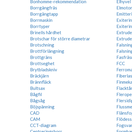
Bonhomme-rekommendation
Elhyvel
Borrgängfräs
Elmoto
Borrgängtapp
Emitter
Borrmaskin
Exiteri
Borrtyper
Exiteri
Brinells hårdhet
Extrude
Brotschar för större diametrar
Extrude
Brotschning
Falsnin
Brottförlängning
Falsnin
Brottgräns
Fasfräs
Brottseghet
FCC
Brytbladskniv
Ferroma
Bräckjärn
Fiberla
Brännfläck
Finmeka
Bultsax
Flacktå
Bågfil
Flerope
Bågsåg
Flersidi
Böjspänning
Flussme
CAD
Flänsfo
CAM
Flödess
CCT-diagram
Fogsva
Centreringsborr
Formba