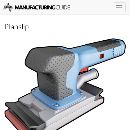
Togg
navig
Planslip