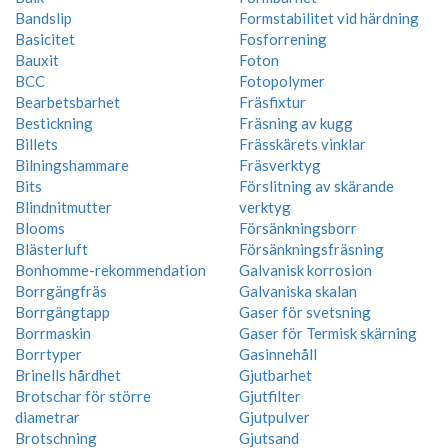
Bandslip
Formstabilitet vid härdning
Basicitet
Fosforrening
Bauxit
Foton
BCC
Fotopolymer
Bearbetsbarhet
Fräsfixtur
Bestickning
Fräsning av kugg
Billets
Frässkärets vinklar
Bilningshammare
Fräsverktyg
Bits
Förslitning av skärande
Blindnitmutter
verktyg
Blooms
Försänkningsborr
Blästerluft
Försänkningsfräsning
Bonhomme-rekommendation
Galvanisk korrosion
Borrgängfräs
Galvaniska skalan
Borrgängtapp
Gaser för svetsning
Borrmaskin
Gaser för Termisk skärning
Borrtyper
Gasinnehåll
Brinells hårdhet
Gjutbarhet
Brotschar för större
Gjutfilter
diametrar
Gjutpulver
Brotschning
Gjutsand