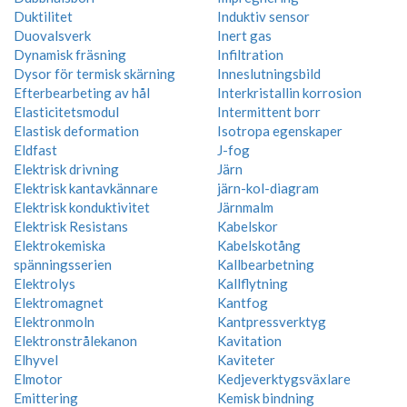
Duktilitet
Induktiv sensor
Duovalsverk
Inert gas
Dynamisk fräsning
Infiltration
Dysor för termisk skärning
Inneslutningsbild
Efterbearbeting av hål
Interkristallin korrosion
Elasticitetsmodul
Intermittent borr
Elastisk deformation
Isotropa egenskaper
Eldfast
J-fog
Elektrisk drivning
Järn
Elektrisk kantavkännare
järn-kol-diagram
Elektrisk konduktivitet
Järnmalm
Elektrisk Resistans
Kabelskor
Elektrokemiska
Kabelskotång
spänningsserien
Kallbearbetning
Elektrolys
Kallflytning
Elektromagnet
Kantfog
Elektronmoln
Kantpressverktyg
Elektronstrålekanon
Kavitation
Elhyvel
Kaviteter
Elmotor
Kedjeverktygsväxlare
Emittering
Kemisk bindning