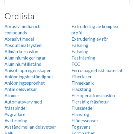
Ordlista
Abrasiv media och
Extrudering av komplex
compounds
profil
Abrasivt medel
Extrudering av rör
Absoult mätsystem
Falsning
Allmän korrosion
Falsning
Aluminiumlegeringar
Fasfräsning
Aluminiumtillstånd
FCC
Anisotropa egenskaper
Ferromagnetiskt material
Anlöpningsbeständighet
Fiberlaser
Anlöpningssprödhet
Finmekanik
Antal delsvetsar
Flacktång
Atomer
Fleroperationsmaskin
Automatsvarv med
Flersidig fräsfixtur
frässpindel
Flussmedel
Avgradare
Flänsfog
Avstickning
Flödessensor
Avstånd mellan delsvetsar
Fogsvans
Balk
Formbarhet