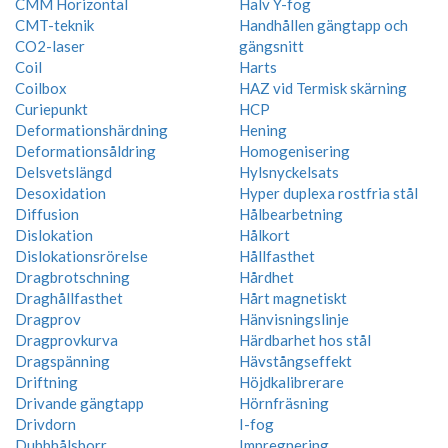
CMM Horizontal
Halv Y-fog
CMT-teknik
Handhållen gängtapp och
CO2-laser
gängsnitt
Coil
Harts
Coilbox
HAZ vid Termisk skärning
Curiepunkt
HCP
Deformationshärdning
Hening
Deformationsåldring
Homogenisering
Delsvetslängd
Hylsnyckelsats
Desoxidation
Hyper duplexa rostfria stål
Diffusion
Hålbearbetning
Dislokation
Hålkort
Dislokationsrörelse
Hållfasthet
Dragbrotschning
Hårdhet
Draghållfasthet
Hårt magnetiskt
Dragprov
Hänvisningslinje
Dragprovkurva
Härdbarhet hos stål
Dragspänning
Hävstångseffekt
Driftning
Höjdkalibrerare
Drivande gängtapp
Hörnfräsning
Drivdorn
I-fog
Dubbhålsborr
Impregnering