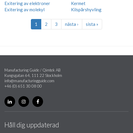
Exitering av elektroner
Kermet
Exitering av molekyl
Kilspårshyvling
1
2
3
nästa ›
sista »
Manufacturing Guide / Qimtek AB
Kungsgatan 64, 111 22 Stockholm
info@manufacturingguide.com
+46 (0) 651 30 08 00
Håll dig uppdaterad