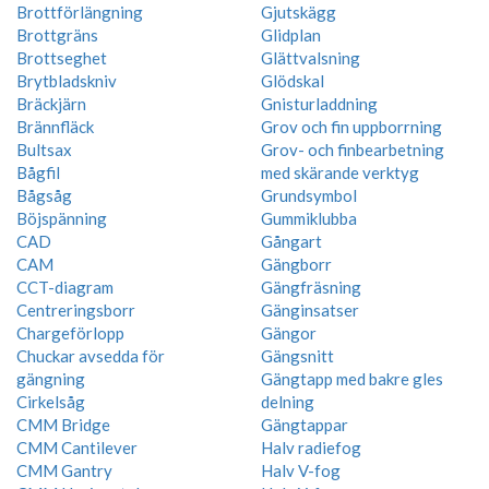
Brottförlängning
Gjutskägg
Brottgräns
Glidplan
Brottseghet
Glättvalsning
Brytbladskniv
Glödskal
Bräckjärn
Gnisturladdning
Brännfläck
Grov och fin uppborrning
Bultsax
Grov- och finbearbetning
Bågfil
med skärande verktyg
Bågsåg
Grundsymbol
Böjspänning
Gummiklubba
CAD
Gångart
CAM
Gängborr
CCT-diagram
Gängfräsning
Centreringsborr
Gänginsatser
Chargeförlopp
Gängor
Chuckar avsedda för
Gängsnitt
gängning
Gängtapp med bakre gles
Cirkelsåg
delning
CMM Bridge
Gängtappar
CMM Cantilever
Halv radiefog
CMM Gantry
Halv V-fog