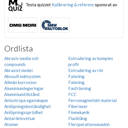
Testa quizzet
Kalibrering & referens
sponsrat av
Ordlista
Abrasiv media och
Extrudering av komplex
compounds
profil
Abrasivt medel
Extrudering av rör
Absoult mätsystem
Falsning
Allmän korrosion
Falsning
Aluminiumlegeringar
Fasfräsning
Aluminiumtillstånd
FCC
Anisotropa egenskaper
Ferromagnetiskt material
Anlöpningsbeständighet
Fiberlaser
Anlöpningssprödhet
Finmekanik
Antal delsvetsar
Flacktång
Atomer
Fleroperationsmaskin