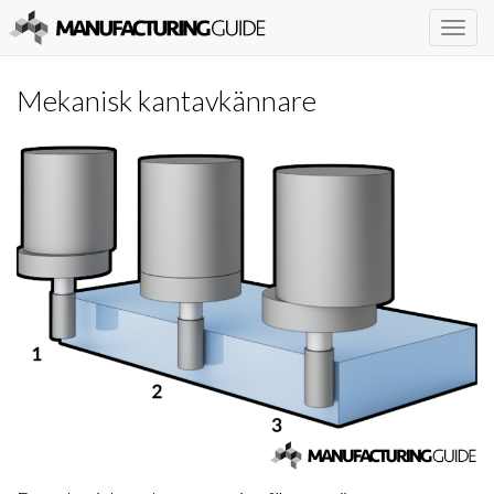
Togg
navig
Mekanisk kantavkännare