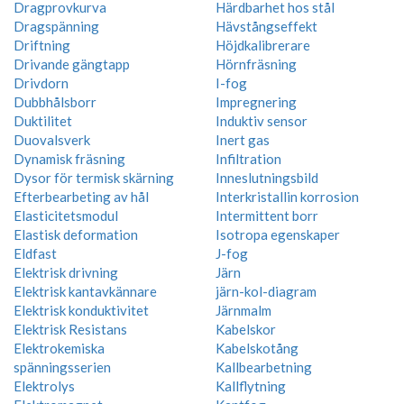
Dragprovkurva
Härdbarhet hos stål
Dragspänning
Hävstångseffekt
Driftning
Höjdkalibrerare
Drivande gängtapp
Hörnfräsning
Drivdorn
I-fog
Dubbhålsborr
Impregnering
Duktilitet
Induktiv sensor
Duovalsverk
Inert gas
Dynamisk fräsning
Infiltration
Dysor för termisk skärning
Inneslutningsbild
Efterbearbeting av hål
Interkristallin korrosion
Elasticitetsmodul
Intermittent borr
Elastisk deformation
Isotropa egenskaper
Eldfast
J-fog
Elektrisk drivning
Järn
Elektrisk kantavkännare
järn-kol-diagram
Elektrisk konduktivitet
Järnmalm
Elektrisk Resistans
Kabelskor
Elektrokemiska
Kabelskotång
spänningsserien
Kallbearbetning
Elektrolys
Kallflytning