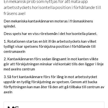
En mekanisk prob som nyttjas för att mäta upp
arbetsstyckets horisontella position i förhållande till
fräsens axel
Den mekaniska kantavkännaren moteras i fräsmaskinens
spindel.
Dess spets har en viss rörelsemån i det horisontella planet.
1. Rotationen startas en bit ifrån arbetsstyckets kan vilket
tydligt visar spetsens förskjutna position i förhållande till
centrumaxeln
2. Kantavkännaren förs sedan långsamt in mot kanten vilkte
gör att förskjutningen minskar vid kontakt tills den ligger i linje
med axelns centrum
3. Så fort kantavkännare förs för lång in mot arbetsstycket
uppstår en tydlig förskjutning av spetsen. Genom att backa
förflyttningen kan man åter få den att gå tillbaka till centrum av
axeln