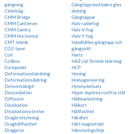
gängning
Gängtapp med bakre gles
Cirkelsåg
delning
CMM Bridge
Gängtappar
CMM Cantilever
Halv radiefog
CMM Gantry
Halv V-fog
CMM Horizontal
Halv Y-fog
CMT-teknik
Handhållen gängtapp och
CO2-laser
gängsnitt
Coil
Harts
Coilbox
HAZ vid Termisk skärning
Curiepunkt
HCP
Deformationshärdning
Hening
Deformationsåldring
Homogenisering
Delsvetslängd
Hylsnyckelsats
Desoxidation
Hyper duplexa rostfria stål
Diffusion
Hålbearbetning
Dislokation
Hålkort
Dislokationsrörelse
Hållfasthet
Dragbrotschning
Hårdhet
Draghållfasthet
Hårt magnetiskt
Dragprov
Hänvisningslinje