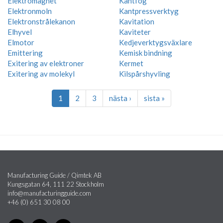
Elektromagnet
Kantfog
Elektronmoln
Kantpressverktyg
Elektronstrålekanon
Kavitation
Elhyvel
Kaviteter
Elmotor
Kedjeverktygsväxlare
Emittering
Kemisk bindning
Exitering av elektroner
Kermet
Exitering av molekyl
Kilspårshyvling
1
2
3
nästa ›
sista »
Manufacturing Guide / Qimtek AB
Kungsgatan 64, 111 22 Stockholm
info@manufacturingguide.com
+46 (0) 651 30 08 00