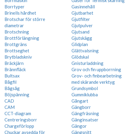
Borrmaskin
Gaser för Termisk skärning
Borrtyper
Gasinnehåll
Brinells hårdhet
Gjutbarhet
Brotschar för större
Gjutfilter
diametrar
Gjutpulver
Brotschning
Gjutsand
Brottförlängning
Gjutskägg
Brottgräns
Glidplan
Brottseghet
Glättvalsning
Brytbladskniv
Glödskal
Bräckjärn
Gnisturladdning
Brännfläck
Grov och fin uppborrning
Bultsax
Grov- och finbearbetning
Bågfil
med skärande verktyg
Bågsåg
Grundsymbol
Böjspänning
Gummiklubba
CAD
Gångart
CAM
Gängborr
CCT-diagram
Gängfräsning
Centreringsborr
Gänginsatser
Chargeförlopp
Gängor
Chuckar avsedda för
Gängsnitt