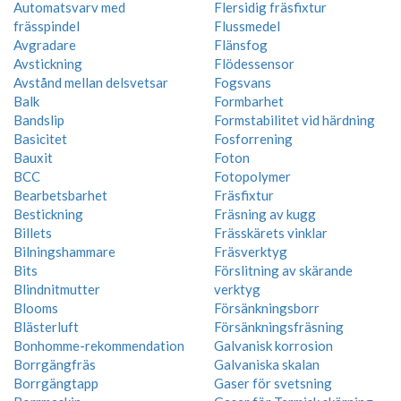
Automatsvarv med
Flersidig fräsfixtur
frässpindel
Flussmedel
Avgradare
Flänsfog
Avstickning
Flödessensor
Avstånd mellan delsvetsar
Fogsvans
Balk
Formbarhet
Bandslip
Formstabilitet vid härdning
Basicitet
Fosforrening
Bauxit
Foton
BCC
Fotopolymer
Bearbetsbarhet
Fräsfixtur
Bestickning
Fräsning av kugg
Billets
Frässkärets vinklar
Bilningshammare
Fräsverktyg
Bits
Förslitning av skärande
Blindnitmutter
verktyg
Blooms
Försänkningsborr
Blästerluft
Försänkningsfräsning
Bonhomme-rekommendation
Galvanisk korrosion
Borrgängfräs
Galvaniska skalan
Borrgängtapp
Gaser för svetsning