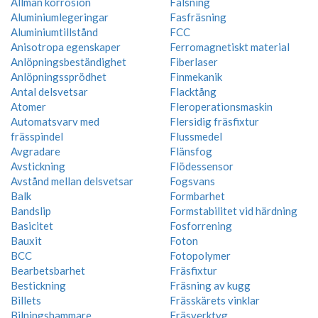
Allmän korrosion
Falsning
Aluminiumlegeringar
Fasfräsning
Aluminiumtillstånd
FCC
Anisotropa egenskaper
Ferromagnetiskt material
Anlöpningsbeständighet
Fiberlaser
Anlöpningssprödhet
Finmekanik
Antal delsvetsar
Flacktång
Atomer
Fleroperationsmaskin
Automatsvarv med
Flersidig fräsfixtur
frässpindel
Flussmedel
Avgradare
Flänsfog
Avstickning
Flödessensor
Avstånd mellan delsvetsar
Fogsvans
Balk
Formbarhet
Bandslip
Formstabilitet vid härdning
Basicitet
Fosforrening
Bauxit
Foton
BCC
Fotopolymer
Bearbetsbarhet
Fräsfixtur
Bestickning
Fräsning av kugg
Billets
Frässkärets vinklar
Bilningshammare
Fräsverktyg