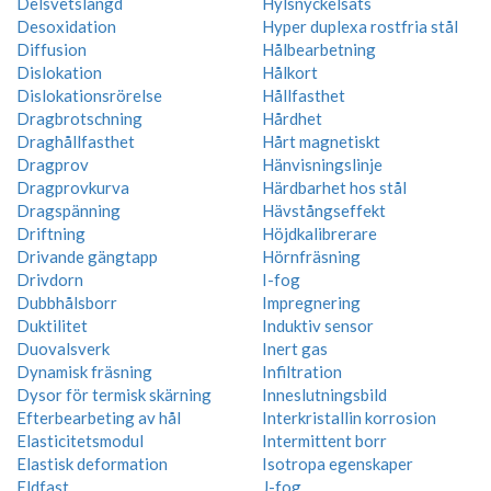
Delsvetslängd
Hylsnyckelsats
Desoxidation
Hyper duplexa rostfria stål
Diffusion
Hålbearbetning
Dislokation
Hålkort
Dislokationsrörelse
Hållfasthet
Dragbrotschning
Hårdhet
Draghållfasthet
Hårt magnetiskt
Dragprov
Hänvisningslinje
Dragprovkurva
Härdbarhet hos stål
Dragspänning
Hävstångseffekt
Driftning
Höjdkalibrerare
Drivande gängtapp
Hörnfräsning
Drivdorn
I-fog
Dubbhålsborr
Impregnering
Duktilitet
Induktiv sensor
Duovalsverk
Inert gas
Dynamisk fräsning
Infiltration
Dysor för termisk skärning
Inneslutningsbild
Efterbearbeting av hål
Interkristallin korrosion
Elasticitetsmodul
Intermittent borr
Elastisk deformation
Isotropa egenskaper
Eldfast
J-fog