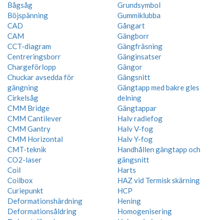
Bågsåg
Grundsymbol
Böjspänning
Gummiklubba
CAD
Gångart
CAM
Gängborr
CCT-diagram
Gängfräsning
Centreringsborr
Gänginsatser
Chargeförlopp
Gängor
Chuckar avsedda för
Gängsnitt
gängning
Gängtapp med bakre gles
Cirkelsåg
delning
CMM Bridge
Gängtappar
CMM Cantilever
Halv radiefog
CMM Gantry
Halv V-fog
CMM Horizontal
Halv Y-fog
CMT-teknik
Handhållen gängtapp och
CO2-laser
gängsnitt
Coil
Harts
Coilbox
HAZ vid Termisk skärning
Curiepunkt
HCP
Deformationshärdning
Hening
Deformationsåldring
Homogenisering