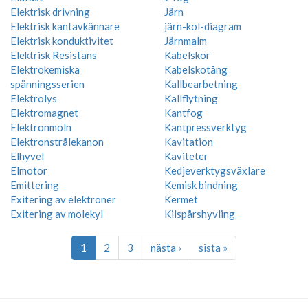
Elektrisk drivning
Järn
Elektrisk kantavkännare
järn-kol-diagram
Elektrisk konduktivitet
Järnmalm
Elektrisk Resistans
Kabelskor
Elektrokemiska
Kabelskotång
spänningsserien
Kallbearbetning
Elektrolys
Kallflytning
Elektromagnet
Kantfog
Elektronmoln
Kantpressverktyg
Elektronstrålekanon
Kavitation
Elhyvel
Kaviteter
Elmotor
Kedjeverktygsväxlare
Emittering
Kemisk bindning
Exitering av elektroner
Kermet
Exitering av molekyl
Kilspårshyvling
1
2
3
nästa ›
sista »