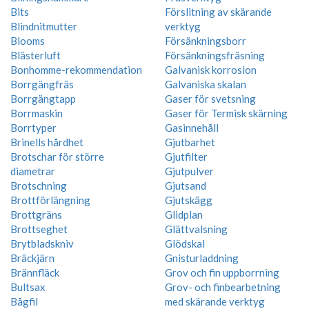
Bits
Förslitning av skärande
Blindnitmutter
verktyg
Blooms
Försänkningsborr
Blästerluft
Försänkningsfräsning
Bonhomme-rekommendation
Galvanisk korrosion
Borrgängfräs
Galvaniska skalan
Borrgängtapp
Gaser för svetsning
Borrmaskin
Gaser för Termisk skärning
Borrtyper
Gasinnehåll
Brinells hårdhet
Gjutbarhet
Brotschar för större
Gjutfilter
diametrar
Gjutpulver
Brotschning
Gjutsand
Brottförlängning
Gjutskägg
Brottgräns
Glidplan
Brottseghet
Glättvalsning
Brytbladskniv
Glödskal
Bräckjärn
Gnisturladdning
Brännfläck
Grov och fin uppborrning
Bultsax
Grov- och finbearbetning
Bågfil
med skärande verktyg