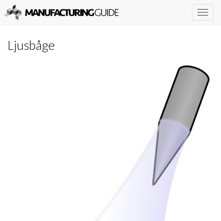
Togg
navig
Ljusbåge