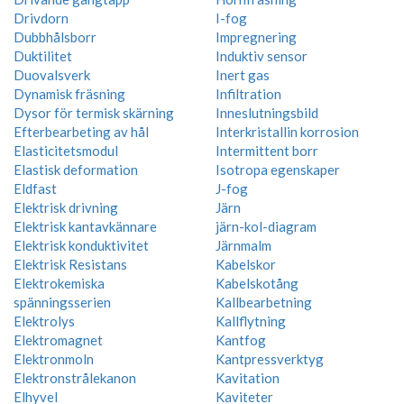
Drivdorn
I-fog
Dubbhålsborr
Impregnering
Duktilitet
Induktiv sensor
Duovalsverk
Inert gas
Dynamisk fräsning
Infiltration
Dysor för termisk skärning
Inneslutningsbild
Efterbearbeting av hål
Interkristallin korrosion
Elasticitetsmodul
Intermittent borr
Elastisk deformation
Isotropa egenskaper
Eldfast
J-fog
Elektrisk drivning
Järn
Elektrisk kantavkännare
järn-kol-diagram
Elektrisk konduktivitet
Järnmalm
Elektrisk Resistans
Kabelskor
Elektrokemiska
Kabelskotång
spänningsserien
Kallbearbetning
Elektrolys
Kallflytning
Elektromagnet
Kantfog
Elektronmoln
Kantpressverktyg
Elektronstrålekanon
Kavitation
Elhyvel
Kaviteter