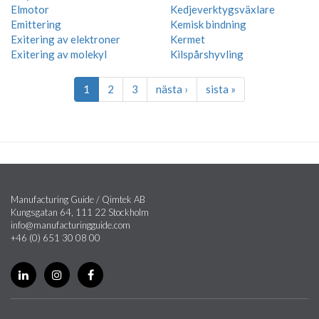
Elmotor
Kedjeverktygsväxlare
Emittering
Kemisk bindning
Exitering av elektroner
Kermet
Exitering av molekyl
Kilspårshyvling
1
2
3
nästa ›
sista »
Manufacturing Guide / Qimtek AB
Kungsgatan 64, 111 22 Stockholm
info@manufacturingguide.com
+46 (0) 651 30 08 00