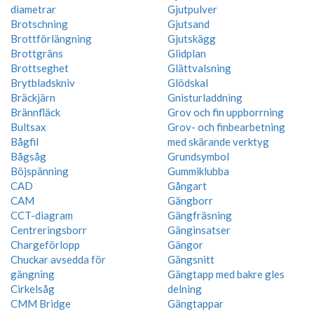
diametrar
Gjutpulver
Brotschning
Gjutsand
Brottförlängning
Gjutskägg
Brottgräns
Glidplan
Brottseghet
Glättvalsning
Brytbladskniv
Glödskal
Bräckjärn
Gnisturladdning
Brännfläck
Grov och fin uppborrning
Bultsax
Grov- och finbearbetning
Bågfil
med skärande verktyg
Bågsåg
Grundsymbol
Böjspänning
Gummiklubba
CAD
Gångart
CAM
Gängborr
CCT-diagram
Gängfräsning
Centreringsborr
Gänginsatser
Chargeförlopp
Gängor
Chuckar avsedda för
Gängsnitt
gängning
Gängtapp med bakre gles
Cirkelsåg
delning
CMM Bridge
Gängtappar