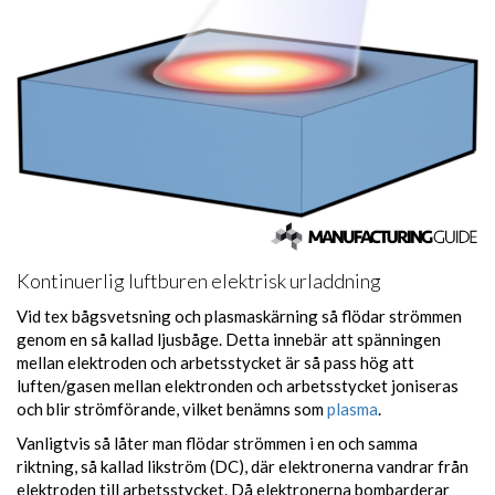
Kontinuerlig luftburen elektrisk urladdning
Vid tex bågsvetsning och plasmaskärning så flödar strömmen
genom en så kallad ljusbåge. Detta innebär att spänningen
mellan elektroden och arbetsstycket är så pass hög att
luften/gasen mellan elektronden och arbetsstycket joniseras
och blir strömförande, vilket benämns som
plasma
.
Vanligtvis så låter man flödar strömmen i en och samma
riktning, så kallad likström (DC), där elektronerna vandrar från
elektroden till arbetsstycket. Då elektronerna bombarderar