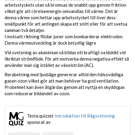
arbetsstyckets utan så bromsas de snabbt upp genom friktion
vilket gör att rörelseenergin omvandlas till värme. Det är
denna värme som hettar upp arbetsstycket till över dess
smältpunkt för att antingen skapa ett snitt eller för att svetsa
samman två detaljer.
I motsatt riktning flödar joner som bombarderar elektroden.
Denna värmeutveckling är dock betydlig lägre
Vid svetsning av aluminium så bildas ett kraftigt oxidskikt vid
likriktat strömflöde. För att motverka denna negativa effekt så
använder man sig istället av växelström (AC).
Berabetning med ljusbåge genererar alltid den hälsovådliga
gasen ozon vilket gör att man behöver ha god ventilation.
Probelmet kan även åtgärdas genom att nyttja en skyddsgas
som reducerar bildandet av ozon.
Testa quizzet
Introduktion till Bågsvetsning
sponsrat av