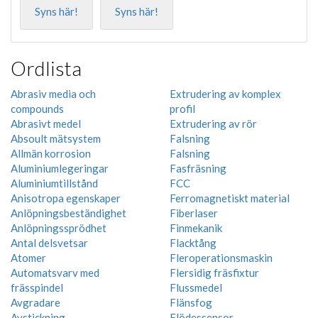
Syns här!
Syns här!
Ordlista
Abrasiv media och
Extrudering av komplex
compounds
profil
Abrasivt medel
Extrudering av rör
Absoult mätsystem
Falsning
Allmän korrosion
Falsning
Aluminiumlegeringar
Fasfräsning
Aluminiumtillstånd
FCC
Anisotropa egenskaper
Ferromagnetiskt material
Anlöpningsbeständighet
Fiberlaser
Anlöpningssprödhet
Finmekanik
Antal delsvetsar
Flacktång
Atomer
Fleroperationsmaskin
Automatsvarv med
Flersidig fräsfixtur
frässpindel
Flussmedel
Avgradare
Flänsfog
Avstickning
Flödessensor