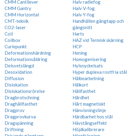
CMM Cantilever
Halv radiefog
CMM Gantry
Halv V-fog
CMM Horizontal
Halv Y-fog
CMT-teknik
Handhållen gängtapp och
CO2-laser
gängsnitt
Coil
Harts
Coilbox
HAZ vid Termisk skärning
Curiepunkt
HCP
Deformationshärdning
Hening
Deformationsåldring
Homogenisering
Delsvetslängd
Hylsnyckelsats
Desoxidation
Hyper duplexa rostfria stål
Diffusion
Hålbearbetning
Dislokation
Hålkort
Dislokationsrörelse
Hållfasthet
Dragbrotschning
Hårdhet
Draghållfasthet
Hårt magnetiskt
Dragprov
Hänvisningslinje
Dragprovkurva
Härdbarhet hos stål
Dragspänning
Hävstångseffekt
Driftning
Höjdkalibrerare
Drivande gängtapp
Hörnfräsning