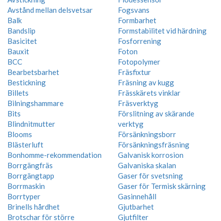
Avstånd mellan delsvetsar
Fogsvans
Balk
Formbarhet
Bandslip
Formstabilitet vid härdning
Basicitet
Fosforrening
Bauxit
Foton
BCC
Fotopolymer
Bearbetsbarhet
Fräsfixtur
Bestickning
Fräsning av kugg
Billets
Frässkärets vinklar
Bilningshammare
Fräsverktyg
Bits
Förslitning av skärande
Blindnitmutter
verktyg
Blooms
Försänkningsborr
Blästerluft
Försänkningsfräsning
Bonhomme-rekommendation
Galvanisk korrosion
Borrgängfräs
Galvaniska skalan
Borrgängtapp
Gaser för svetsning
Borrmaskin
Gaser för Termisk skärning
Borrtyper
Gasinnehåll
Brinells hårdhet
Gjutbarhet
Brotschar för större
Gjutfilter