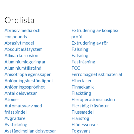
Ordlista
Abrasiv media och
Extrudering av komplex
compounds
profil
Abrasivt medel
Extrudering av rör
Absoult mätsystem
Falsning
Allmän korrosion
Falsning
Aluminiumlegeringar
Fasfräsning
Aluminiumtillstånd
FCC
Anisotropa egenskaper
Ferromagnetiskt material
Anlöpningsbeständighet
Fiberlaser
Anlöpningssprödhet
Finmekanik
Antal delsvetsar
Flacktång
Atomer
Fleroperationsmaskin
Automatsvarv med
Flersidig fräsfixtur
frässpindel
Flussmedel
Avgradare
Flänsfog
Avstickning
Flödessensor
Avstånd mellan delsvetsar
Fogsvans