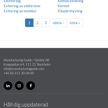
Emittering
Kemisk bindning
Exitering av elektroner
Kermet
Exitering av molekyl
Kilspårshyvling
1
2
3
nästa ›
sista »
Manufacturing Guide / Qimtek AB
Kungsgatan 64, 111 22 Stockholm
info@manufacturingguide.com
+46 (0) 651 30 08 00
Håll dig uppdaterad