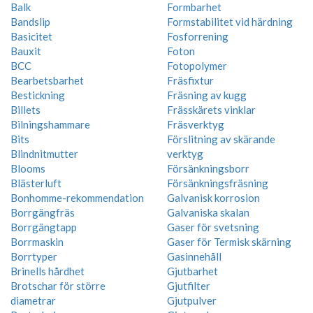
Balk
Formbarhet
Bandslip
Formstabilitet vid härdning
Basicitet
Fosforrening
Bauxit
Foton
BCC
Fotopolymer
Bearbetsbarhet
Fräsfixtur
Bestickning
Fräsning av kugg
Billets
Frässkärets vinklar
Bilningshammare
Fräsverktyg
Bits
Förslitning av skärande
Blindnitmutter
verktyg
Blooms
Försänkningsborr
Blästerluft
Försänkningsfräsning
Bonhomme-rekommendation
Galvanisk korrosion
Borrgängfräs
Galvaniska skalan
Borrgängtapp
Gaser för svetsning
Borrmaskin
Gaser för Termisk skärning
Borrtyper
Gasinnehåll
Brinells hårdhet
Gjutbarhet
Brotschar för större
Gjutfilter
diametrar
Gjutpulver