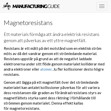
Togg
navig
Magnetoresistans
Ett materials förmåga att ändra elektrisk resistans
genom att påverkas av ett yttre magnetfält.
Resistans är ett mått på det motstånd som en elektisk ström
möts av då det vandrar genom ett strömledande material.
Resistans uppstår på grund av att de negativt laddade
elektronerna under sitt flöde genom materialet kolliderar med
andra elektroner eller
atomer
. Ju fler kollissioner desto högre
resistans.
Genom att lägga på ett magnetfält över det strömledande
materialet kan antalet kollissioner påverkas för att variera
dess resistansen där graden av förändrad resistans styrs av
magnetfältets styrka samt dess riktning i förhållande till
strömmen genom materialet. Denna effekt kallas
för magnetoresistans.