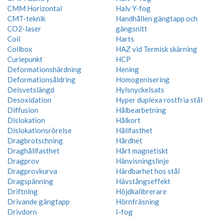
CMM Horizontal
Halv Y-fog
CMT-teknik
Handhållen gängtapp och
CO2-laser
gängsnitt
Coil
Harts
Coilbox
HAZ vid Termisk skärning
Curiepunkt
HCP
Deformationshärdning
Hening
Deformationsåldring
Homogenisering
Delsvetslängd
Hylsnyckelsats
Desoxidation
Hyper duplexa rostfria stål
Diffusion
Hålbearbetning
Dislokation
Hålkort
Dislokationsrörelse
Hållfasthet
Dragbrotschning
Hårdhet
Draghållfasthet
Hårt magnetiskt
Dragprov
Hänvisningslinje
Dragprovkurva
Härdbarhet hos stål
Dragspänning
Hävstångseffekt
Driftning
Höjdkalibrerare
Drivande gängtapp
Hörnfräsning
Drivdorn
I-fog