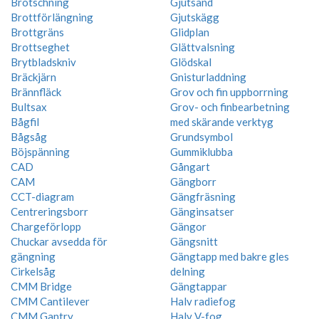
Brotschning
Gjutsand
Brottförlängning
Gjutskägg
Brottgräns
Glidplan
Brottseghet
Glättvalsning
Brytbladskniv
Glödskal
Bräckjärn
Gnisturladdning
Brännfläck
Grov och fin uppborrning
Bultsax
Grov- och finbearbetning
Bågfil
med skärande verktyg
Bågsåg
Grundsymbol
Böjspänning
Gummiklubba
CAD
Gångart
CAM
Gängborr
CCT-diagram
Gängfräsning
Centreringsborr
Gänginsatser
Chargeförlopp
Gängor
Chuckar avsedda för
Gängsnitt
gängning
Gängtapp med bakre gles
Cirkelsåg
delning
CMM Bridge
Gängtappar
CMM Cantilever
Halv radiefog
CMM Gantry
Halv V-fog