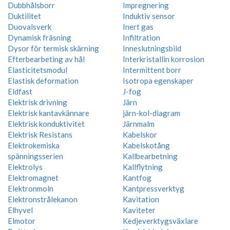
Dubbhålsborr
Impregnering
Duktilitet
Induktiv sensor
Duovalsverk
Inert gas
Dynamisk fräsning
Infiltration
Dysor för termisk skärning
Inneslutningsbild
Efterbearbeting av hål
Interkristallin korrosion
Elasticitetsmodul
Intermittent borr
Elastisk deformation
Isotropa egenskaper
Eldfast
J-fog
Elektrisk drivning
Järn
Elektrisk kantavkännare
järn-kol-diagram
Elektrisk konduktivitet
Järnmalm
Elektrisk Resistans
Kabelskor
Elektrokemiska
Kabelskotång
spänningsserien
Kallbearbetning
Elektrolys
Kallflytning
Elektromagnet
Kantfog
Elektronmoln
Kantpressverktyg
Elektronstrålekanon
Kavitation
Elhyvel
Kaviteter
Elmotor
Kedjeverktygsväxlare