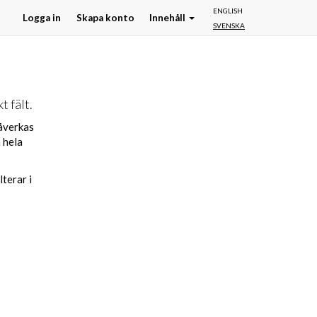
ENGLISH
Logga in
Skapa konto
Innehåll
SVENSKA
 fält.
påverkas
 hela
terar i