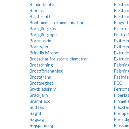
Blindnitmutter
Elektro
Blooms
Elektro
Blästerluft
Elektro
Bonhomme-rekommendation
Elhyvel
Borrgängfräs
Elmoto
Borrgängtapp
Emitter
Borrmaskin
Exiteri
Borrtyper
Exiteri
Brinells hårdhet
Extrude
Brotschar för större diametrar
Extrude
Brotschning
Falsnin
Brottförlängning
Falsnin
Brottgräns
Fasfräs
Brottseghet
FCC
Brytbladskniv
Ferroma
Bräckjärn
Fiberla
Brännfläck
Finmeka
Bultsax
Flacktå
Bågfil
Flerope
Bågsåg
Flersidi
Böjspänning
Flussme