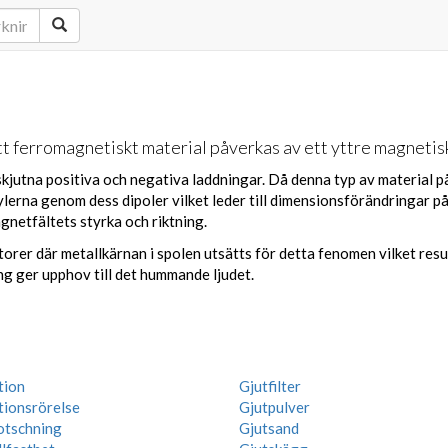
t ferromagnetiskt material påverkas av ett yttre magnetiskt
skjutna positiva och negativa laddningar. Då denna typ av material 
lerna genom dess dipoler vilket leder till dimensionsförändringar på
gnetfältets styrka och riktning.
rer där metallkärnan i spolen utsätts för detta fenomen vilket resul
ng ger upphov till det hummande ljudet.
tion
Gjutfilter
tionsrörelse
Gjutpulver
otschning
Gjutsand