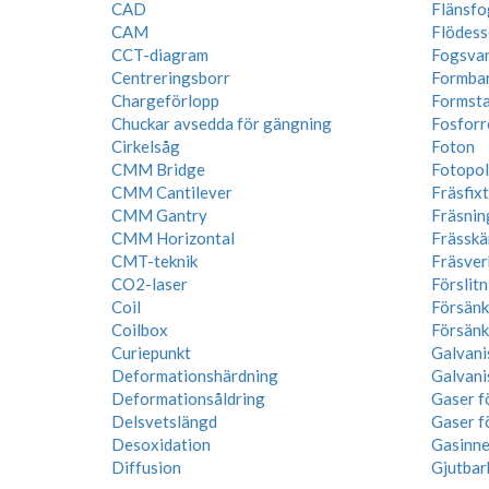
CAD
Flänsfo
CAM
Flödess
CCT-diagram
Fogsva
Centreringsborr
Formba
Chargeförlopp
Formstab
Chuckar avsedda för gängning
Fosforr
Cirkelsåg
Foton
CMM Bridge
Fotopo
CMM Cantilever
Fräsfix
CMM Gantry
Fräsnin
CMM Horizontal
Frässkär
CMT-teknik
Fräsver
CO2-laser
Förslit
Coil
Försänk
Coilbox
Försänk
Curiepunkt
Galvani
Deformationshärdning
Galvani
Deformationsåldring
Gaser f
Delsvetslängd
Gaser f
Desoxidation
Gasinne
Diffusion
Gjutbar