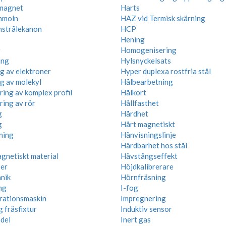
magnet
Harts
nmoln
HAZ vid Termisk skärning
nstrålekanon
HCP
Hening
r
Homogenisering
ing
Hylsnyckelsats
ng av elektroner
Hyper duplexa rostfria stål
ng av molekyl
Hålbearbetning
ring av komplex profil
Hålkort
ring av rör
Hållfasthet
g
Hårdhet
g
Hårt magnetiskt
ning
Hänvisningslinje
Härdbarhet hos stål
gnetiskt material
Hävstångseffekt
ser
Höjdkalibrerare
nik
Hörnfräsning
ng
I-fog
rationsmaskin
Impregnering
g fräsfixtur
Induktiv sensor
del
Inert gas