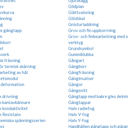
lfasthet
Gjutskägg
ov
Glidplan
ovkurva
Glättvalsning
änning
Glödskal
ng
Gnisturladdning
e gängtapp
Grov och fin uppborrning
n
Grov- och finbearbetning med 
lsborr
verktyg
et
Grundsymbol
sverk
Gummiklubba
k fräsning
Gångart
ör termisk skärning
Gängborr
arbeting av hål
Gängfräsning
itetsmodul
Gänginsatser
k deformation
Gängor
Gängsnitt
k drivning
Gängtapp med bakre gles delni
sk kantavkännare
Gängtappar
k konduktivitet
Halv radiefog
k Resistans
Halv V-fog
kemiska spänningsserien
Halv Y-fog
lys
Handhållen gängtapp och gängs