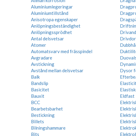
Allmän korrosion
Draghål
Aluminiumlegeringar
Dragpr
Aluminiumtillstånd
Dragpr
Anisotropa egenskaper
Dragsp
Anlöpningsbeständighet
Driftni
Anlöpningssprödhet
Drivand
Antal delsvetsar
Drivdor
Atomer
Dubbhå
Automatsvarv med frässpindel
Duktilit
Avgradare
Duoval
Avstickning
Dynamis
Avstånd mellan delsvetsar
Dysor f
Balk
Efterbe
Bandslip
Elastic
Basicitet
Elastis
Bauxit
Eldfast
BCC
Elektris
Bearbetsbarhet
Elektri
Bestickning
Elektris
Billets
Elektris
Bilningshammare
Elektro
Bits
Elektro