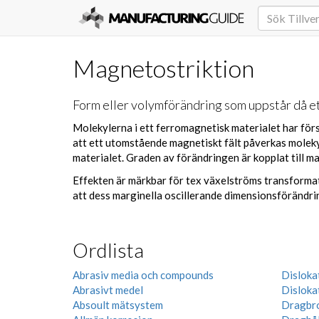
Magnetostriktion
Form eller volymförändring som uppstår då et
Molekylerna i ett ferromagnetisk materialet har för
att ett utomstående magnetiskt fält påverkas moleky
materialet. Graden av förändringen är kopplat till ma
Effekten är märkbar för tex växelströms transformato
att dess marginella oscillerande dimensionsförändri
Ordlista
Abrasiv media och compounds
Disloka
Abrasivt medel
Disloka
Absoult mätsystem
Dragbr