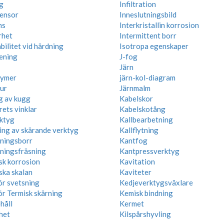
g
Infiltration
ensor
Inneslutningsbild
ns
Interkristallin korrosion
rhet
Intermittent borr
ilitet vid härdning
Isotropa egenskaper
ening
J-fog
Järn
lymer
järn-kol-diagram
tur
Järnmalm
g av kugg
Kabelskor
ets vinklar
Kabelskotång
ktyg
Kallbearbetning
ning av skärande verktyg
Kallflytning
ningsborr
Kantfog
ningsfräsning
Kantpressverktyg
sk korrosion
Kavitation
ska skalan
Kaviteter
ör svetsning
Kedjeverktygsväxlare
ör Termisk skärning
Kemisk bindning
håll
Kermet
het
Kilspårshyvling