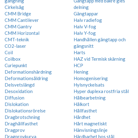
gängning
Gängtapp med bakre gles
Cirkelsåg
delning
CMM Bridge
Gängtappar
CMM Cantilever
Halv radiefog
CMM Gantry
Halv V-fog
CMM Horizontal
Halv Y-fog
CMT-teknik
Handhållen gängtapp och
CO2-laser
gängsnitt
Coil
Harts
Coilbox
HAZ vid Termisk skärning
Curiepunkt
HCP
Deformationshärdning
Hening
Deformationsåldring
Homogenisering
Delsvetslängd
Hylsnyckelsats
Desoxidation
Hyper duplexa rostfria stål
Diffusion
Hålbearbetning
Dislokation
Hålkort
Dislokationsrörelse
Hållfasthet
Dragbrotschning
Hårdhet
Draghållfasthet
Hårt magnetiskt
Dragprov
Hänvisningslinje
Dragprovkurva
Härdbarhet hos stål