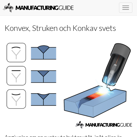
Togg
navig
Konvex, Struken och Konkav svets