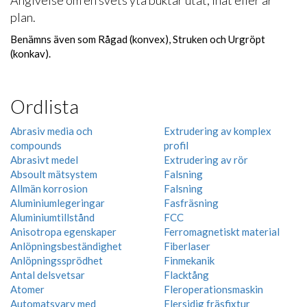
Angivelse om en svets yta buktar utåt, inåt eller är
plan.
Benämns även som Rågad (konvex), Struken och Urgröpt
(konkav).
Ordlista
Abrasiv media och
Extrudering av komplex
compounds
profil
Abrasivt medel
Extrudering av rör
Absoult mätsystem
Falsning
Allmän korrosion
Falsning
Aluminiumlegeringar
Fasfräsning
Aluminiumtillstånd
FCC
Anisotropa egenskaper
Ferromagnetiskt material
Anlöpningsbeständighet
Fiberlaser
Anlöpningssprödhet
Finmekanik
Antal delsvetsar
Flacktång
Atomer
Fleroperationsmaskin
Automatsvarv med
Flersidig fräsfixtur