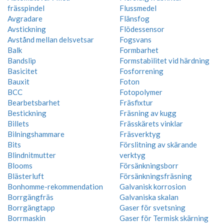
frässpindel
Flussmedel
Avgradare
Flänsfog
Avstickning
Flödessensor
Avstånd mellan delsvetsar
Fogsvans
Balk
Formbarhet
Bandslip
Formstabilitet vid härdning
Basicitet
Fosforrening
Bauxit
Foton
BCC
Fotopolymer
Bearbetsbarhet
Fräsfixtur
Bestickning
Fräsning av kugg
Billets
Frässkärets vinklar
Bilningshammare
Fräsverktyg
Bits
Förslitning av skärande
Blindnitmutter
verktyg
Blooms
Försänkningsborr
Blästerluft
Försänkningsfräsning
Bonhomme-rekommendation
Galvanisk korrosion
Borrgängfräs
Galvaniska skalan
Borrgängtapp
Gaser för svetsning
Borrmaskin
Gaser för Termisk skärning