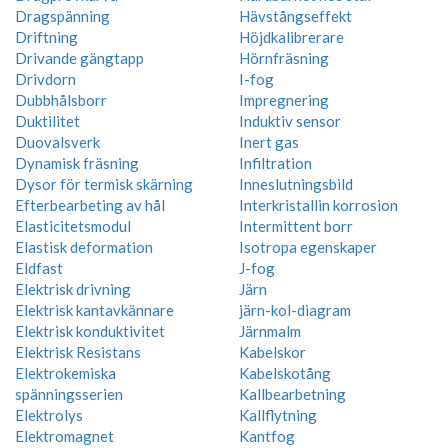
Dragspänning
Hävstångseffekt
Driftning
Höjdkalibrerare
Drivande gängtapp
Hörnfräsning
Drivdorn
I-fog
Dubbhålsborr
Impregnering
Duktilitet
Induktiv sensor
Duovalsverk
Inert gas
Dynamisk fräsning
Infiltration
Dysor för termisk skärning
Inneslutningsbild
Efterbearbeting av hål
Interkristallin korrosion
Elasticitetsmodul
Intermittent borr
Elastisk deformation
Isotropa egenskaper
Eldfast
J-fog
Elektrisk drivning
Järn
Elektrisk kantavkännare
järn-kol-diagram
Elektrisk konduktivitet
Järnmalm
Elektrisk Resistans
Kabelskor
Elektrokemiska
Kabelskotång
spänningsserien
Kallbearbetning
Elektrolys
Kallflytning
Elektromagnet
Kantfog