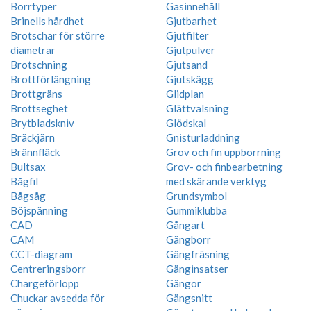
Borrtyper
Gasinnehåll
Brinells hårdhet
Gjutbarhet
Brotschar för större
Gjutfilter
diametrar
Gjutpulver
Brotschning
Gjutsand
Brottförlängning
Gjutskägg
Brottgräns
Glidplan
Brottseghet
Glättvalsning
Brytbladskniv
Glödskal
Bräckjärn
Gnisturladdning
Brännfläck
Grov och fin uppborrning
Bultsax
Grov- och finbearbetning
Bågfil
med skärande verktyg
Bågsåg
Grundsymbol
Böjspänning
Gummiklubba
CAD
Gångart
CAM
Gängborr
CCT-diagram
Gängfräsning
Centreringsborr
Gänginsatser
Chargeförlopp
Gängor
Chuckar avsedda för
Gängsnitt