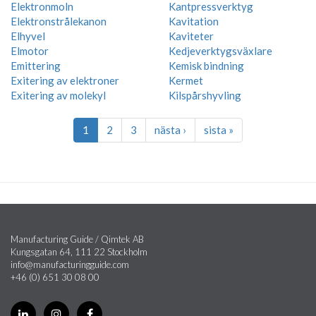
Elektronmoln
Kantpressverktyg
Elektronstrålekanon
Kavitation
Elhyvel
Kaviteter
Elmotor
Kedjeverktygsväxlare
Emittering
Kemisk bindning
Exitering av elektroner
Kermet
Exitering av molekyl
Kilspårshyvling
1
2
3
nästa ›
sista »
Manufacturing Guide / Qimtek AB
Kungsgatan 64, 111 22 Stockholm
info@manufacturingguide.com
+46 (0) 651 30 08 00