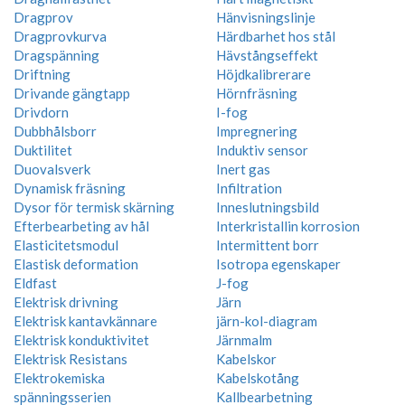
Dragprov
Hänvisningslinje
Dragprovkurva
Härdbarhet hos stål
Dragspänning
Hävstångseffekt
Driftning
Höjdkalibrerare
Drivande gängtapp
Hörnfräsning
Drivdorn
I-fog
Dubbhålsborr
Impregnering
Duktilitet
Induktiv sensor
Duovalsverk
Inert gas
Dynamisk fräsning
Infiltration
Dysor för termisk skärning
Inneslutningsbild
Efterbearbeting av hål
Interkristallin korrosion
Elasticitetsmodul
Intermittent borr
Elastisk deformation
Isotropa egenskaper
Eldfast
J-fog
Elektrisk drivning
Järn
Elektrisk kantavkännare
järn-kol-diagram
Elektrisk konduktivitet
Järnmalm
Elektrisk Resistans
Kabelskor
Elektrokemiska
Kabelskotång
spänningsserien
Kallbearbetning