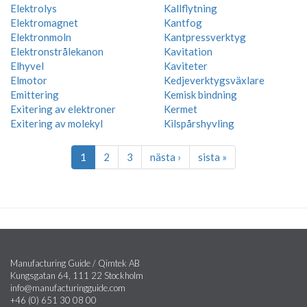
Elektrolys
Kallflytning
Elektromagnet
Kantfog
Elektronmoln
Kantpressverktyg
Elektronstrålekanon
Kavitation
Elhyvel
Kaviteter
Elmotor
Kedjeverktygsväxlare
Emittering
Kemisk bindning
Exitering av elektroner
Kermet
Exitering av molekyl
Kilspårshyvling
1
2
3
nästa ›
sista »
Manufacturing Guide / Qimtek AB
Kungsgatan 64, 111 22 Stockholm
info@manufacturingguide.com
+46 (0) 651 30 08 00