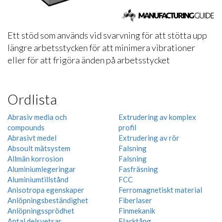
Ett stöd som används vid svarvning för att stötta upp
längre arbetsstycken för att minimera vibrationer
eller för att frigöra änden på arbetsstycket
Ordlista
Abrasiv media och
Extrudering av komplex
compounds
profil
Abrasivt medel
Extrudering av rör
Absoult mätsystem
Falsning
Allmän korrosion
Falsning
Aluminiumlegeringar
Fasfräsning
Aluminiumtillstånd
FCC
Anisotropa egenskaper
Ferromagnetiskt material
Anlöpningsbeständighet
Fiberlaser
Anlöpningssprödhet
Finmekanik
Antal delsvetsar
Flacktång