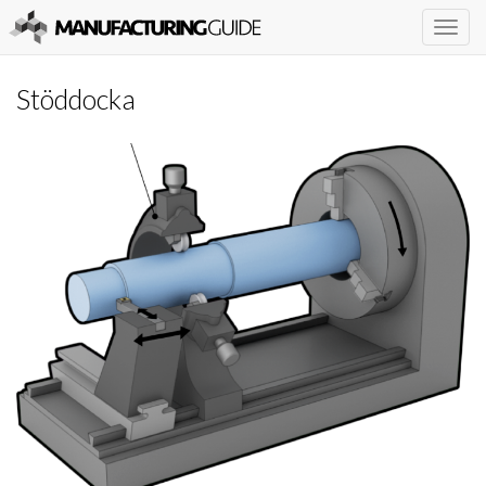
Togg
navig
Stöddocka