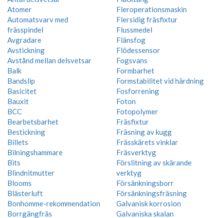
Atomer
Fleroperationsmaskin
Automatsvarv med
Flersidig fräsfixtur
frässpindel
Flussmedel
Avgradare
Flänsfog
Avstickning
Flödessensor
Avstånd mellan delsvetsar
Fogsvans
Balk
Formbarhet
Bandslip
Formstabilitet vid härdning
Basicitet
Fosforrening
Bauxit
Foton
BCC
Fotopolymer
Bearbetsbarhet
Fräsfixtur
Bestickning
Fräsning av kugg
Billets
Frässkärets vinklar
Bilningshammare
Fräsverktyg
Bits
Förslitning av skärande
Blindnitmutter
verktyg
Blooms
Försänkningsborr
Blästerluft
Försänkningsfräsning
Bonhomme-rekommendation
Galvanisk korrosion
Borrgängfräs
Galvaniska skalan