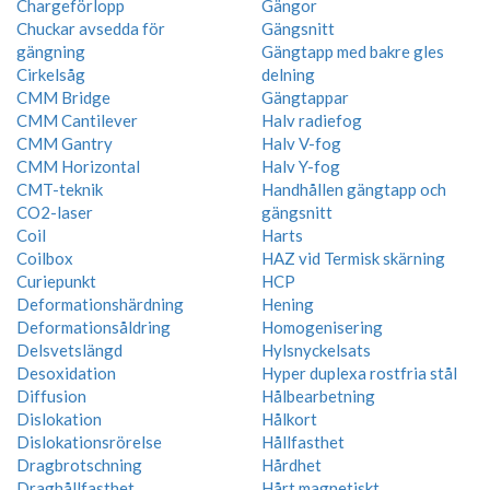
Chargeförlopp
Gängor
Chuckar avsedda för
Gängsnitt
gängning
Gängtapp med bakre gles
Cirkelsåg
delning
CMM Bridge
Gängtappar
CMM Cantilever
Halv radiefog
CMM Gantry
Halv V-fog
CMM Horizontal
Halv Y-fog
CMT-teknik
Handhållen gängtapp och
CO2-laser
gängsnitt
Coil
Harts
Coilbox
HAZ vid Termisk skärning
Curiepunkt
HCP
Deformationshärdning
Hening
Deformationsåldring
Homogenisering
Delsvetslängd
Hylsnyckelsats
Desoxidation
Hyper duplexa rostfria stål
Diffusion
Hålbearbetning
Dislokation
Hålkort
Dislokationsrörelse
Hållfasthet
Dragbrotschning
Hårdhet
Draghållfasthet
Hårt magnetiskt