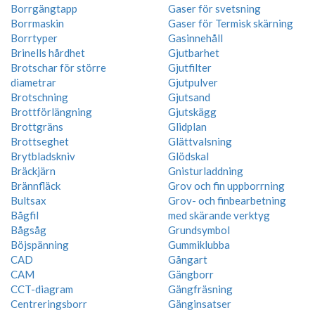
Borrgängtapp
Gaser för svetsning
Borrmaskin
Gaser för Termisk skärning
Borrtyper
Gasinnehåll
Brinells hårdhet
Gjutbarhet
Brotschar för större
Gjutfilter
diametrar
Gjutpulver
Brotschning
Gjutsand
Brottförlängning
Gjutskägg
Brottgräns
Glidplan
Brottseghet
Glättvalsning
Brytbladskniv
Glödskal
Bräckjärn
Gnisturladdning
Brännfläck
Grov och fin uppborrning
Bultsax
Grov- och finbearbetning
Bågfil
med skärande verktyg
Bågsåg
Grundsymbol
Böjspänning
Gummiklubba
CAD
Gångart
CAM
Gängborr
CCT-diagram
Gängfräsning
Centreringsborr
Gänginsatser