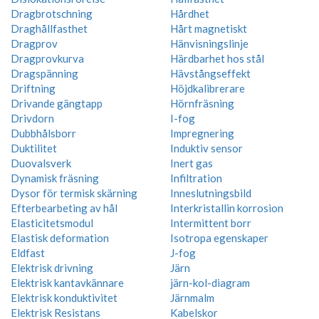
Dragbrotschning
Hårdhet
Draghållfasthet
Hårt magnetiskt
Dragprov
Hänvisningslinje
Dragprovkurva
Härdbarhet hos stål
Dragspänning
Hävstångseffekt
Driftning
Höjdkalibrerare
Drivande gängtapp
Hörnfräsning
Drivdorn
I-fog
Dubbhålsborr
Impregnering
Duktilitet
Induktiv sensor
Duovalsverk
Inert gas
Dynamisk fräsning
Infiltration
Dysor för termisk skärning
Inneslutningsbild
Efterbearbeting av hål
Interkristallin korrosion
Elasticitetsmodul
Intermittent borr
Elastisk deformation
Isotropa egenskaper
Eldfast
J-fog
Elektrisk drivning
Järn
Elektrisk kantavkännare
järn-kol-diagram
Elektrisk konduktivitet
Järnmalm
Elektrisk Resistans
Kabelskor