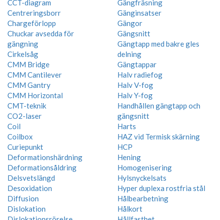
CCT-diagram
Gängfräsning
Centreringsborr
Gänginsatser
Chargeförlopp
Gängor
Chuckar avsedda för
Gängsnitt
gängning
Gängtapp med bakre gles
Cirkelsåg
delning
CMM Bridge
Gängtappar
CMM Cantilever
Halv radiefog
CMM Gantry
Halv V-fog
CMM Horizontal
Halv Y-fog
CMT-teknik
Handhållen gängtapp och
CO2-laser
gängsnitt
Coil
Harts
Coilbox
HAZ vid Termisk skärning
Curiepunkt
HCP
Deformationshärdning
Hening
Deformationsåldring
Homogenisering
Delsvetslängd
Hylsnyckelsats
Desoxidation
Hyper duplexa rostfria stål
Diffusion
Hålbearbetning
Dislokation
Hålkort
Dislokationsrörelse
Hållfasthet