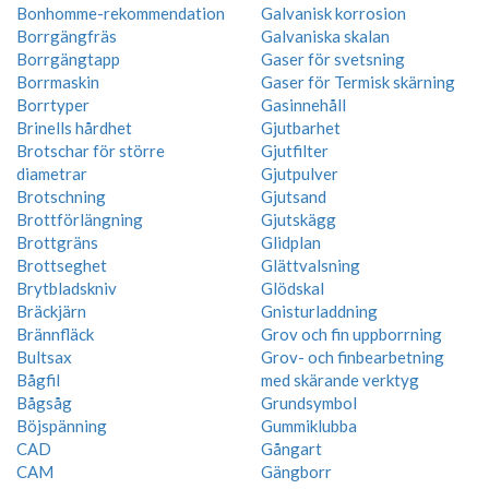
Bonhomme-rekommendation
Galvanisk korrosion
Borrgängfräs
Galvaniska skalan
Borrgängtapp
Gaser för svetsning
Borrmaskin
Gaser för Termisk skärning
Borrtyper
Gasinnehåll
Brinells hårdhet
Gjutbarhet
Brotschar för större
Gjutfilter
diametrar
Gjutpulver
Brotschning
Gjutsand
Brottförlängning
Gjutskägg
Brottgräns
Glidplan
Brottseghet
Glättvalsning
Brytbladskniv
Glödskal
Bräckjärn
Gnisturladdning
Brännfläck
Grov och fin uppborrning
Bultsax
Grov- och finbearbetning
Bågfil
med skärande verktyg
Bågsåg
Grundsymbol
Böjspänning
Gummiklubba
CAD
Gångart
CAM
Gängborr