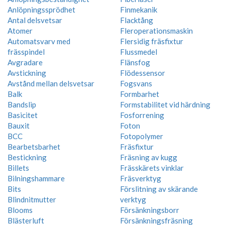
Anlöpningssprödhet
Finmekanik
Antal delsvetsar
Flacktång
Atomer
Fleroperationsmaskin
Automatsvarv med
Flersidig fräsfixtur
frässpindel
Flussmedel
Avgradare
Flänsfog
Avstickning
Flödessensor
Avstånd mellan delsvetsar
Fogsvans
Balk
Formbarhet
Bandslip
Formstabilitet vid härdning
Basicitet
Fosforrening
Bauxit
Foton
BCC
Fotopolymer
Bearbetsbarhet
Fräsfixtur
Bestickning
Fräsning av kugg
Billets
Frässkärets vinklar
Bilningshammare
Fräsverktyg
Bits
Förslitning av skärande
Blindnitmutter
verktyg
Blooms
Försänkningsborr
Blästerluft
Försänkningsfräsning