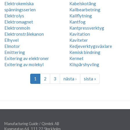
Elektrokemiska
Kabelskotång
spänningsserien
Kallbearbetning
Elektrolys
Kallflytning
Elektromagnet
Kantfog
Elektronmoln
Kantpressverktyg
Elektronstrålekanon
Kavitation
Elhyvel
Kaviteter
Elmotor
Kedjeverktygsväxlare
Emittering
Kemisk bindning
Exitering av elektroner
Kermet
Exitering av molekyl
Kilspårshyvling
1
2
3
nästa ›
sista »
Manufacturing Guide / Qimtek AB
Kungsgatan 64, 111 22 Stockholm