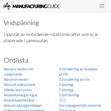
Togg
navig
Vridspänning
Uppstår av motstående rotationskrafter som ej är
placerade i samma plan
Ordlista
Abrasiv media och
Extrudering av komplex
compounds
profil
Abrasivt medel
Extrudering av rör
Absoult mätsystem
Falsning
Allmän korrosion
Falsning
Aluminiumlegeringar
Fasfräsning
Aluminiumtillstånd
FCC
Anisotropa egenskaper
Ferromagnetiskt material
Anlöpningsbeständighet
Fiberlaser