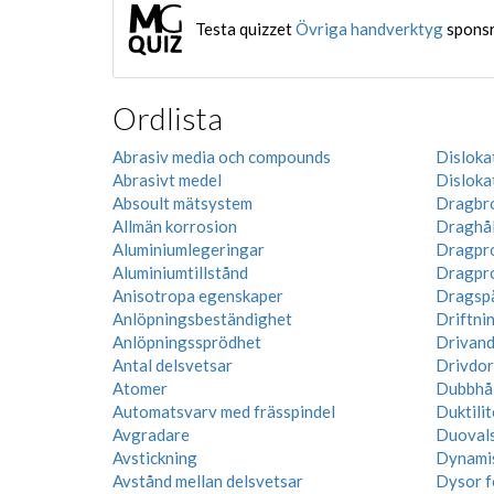
Testa quizzet
Övriga handverktyg
sponsr
Ordlista
Abrasiv media och compounds
Disloka
Abrasivt medel
Disloka
Absoult mätsystem
Dragbr
Allmän korrosion
Draghål
Aluminiumlegeringar
Dragpr
Aluminiumtillstånd
Dragpr
Anisotropa egenskaper
Dragsp
Anlöpningsbeständighet
Driftni
Anlöpningssprödhet
Drivand
Antal delsvetsar
Drivdor
Atomer
Dubbhå
Automatsvarv med frässpindel
Duktilit
Avgradare
Duoval
Avstickning
Dynamis
Avstånd mellan delsvetsar
Dysor f