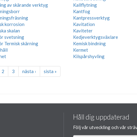
ning av skärande verktyg
Kallflytning
ningsborr
Kantfog
ningsfräsning
Kantpressverktyg
sk korrosion
Kavitation
ska skalan
Kaviteter
ör svetsning
Kedjeverktygsväxlare
ör Termisk skärning
Kemisk bindning
håll
Kermet
het
Kilspårshyvling
2
3
nästa ›
sista »
Håll dig uppdaterad
Följ vår utveckling och vår strä