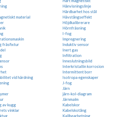
g
Hårt magnetiskt
ning
Hänvisningslinje
Härdbarhet hos stål
gnetiskt material
Hävstångseffekt
ser
Höjdkalibrerare
nik
Hörnfräsning
ng
I-fog
rationsmaskin
Impregnering
g fräsfixtur
Induktiv sensor
del
Inert gas
g
Infiltration
ensor
Inneslutningsbild
ns
Interkristallin korrosion
rhet
Intermittent borr
ilitet vid härdning
Isotropa egenskaper
ening
J-fog
Järn
lymer
järn-kol-diagram
tur
Järnmalm
g av kugg
Kabelskor
ets vinklar
Kabelskotång
ktyg
Kallbearbetning