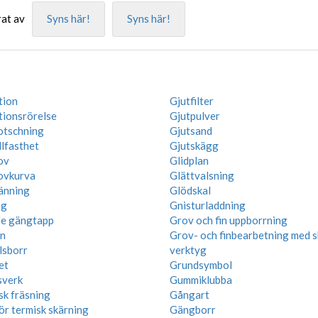
at av
Syns här!
Syns här!
tion
Gjutfilter
tionsrörelse
Gjutpulver
otschning
Gjutsand
lfasthet
Gjutskägg
ov
Glidplan
ovkurva
Glättvalsning
änning
Glödskal
ng
Gnisturladdning
e gängtapp
Grov och fin uppborrning
n
Grov- och finbearbetning med 
lsborr
verktyg
et
Grundsymbol
sverk
Gummiklubba
k fräsning
Gångart
ör termisk skärning
Gängborr