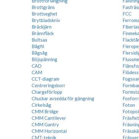
Brottförlängning
Falsnin
Brottgräns
Fasfräs
Brottseghet
FCC
Brytbladskniv
Ferroma
Bräckjärn
Fiberla
Brännfläck
Finmeka
Bultsax
Flacktå
Bågfil
Flerope
Bågsåg
Flersidi
Böjspänning
Flussme
CAD
Flänsfo
CAM
Flödess
CCT-diagram
Fogsva
Centreringsborr
Formba
Chargeförlopp
Formstab
Chuckar avsedda för gängning
Fosforr
Cirkelsåg
Foton
CMM Bridge
Fotopo
CMM Cantilever
Fräsfix
CMM Gantry
Fräsnin
CMM Horizontal
Frässkär
CMT-teknik
Fräsver