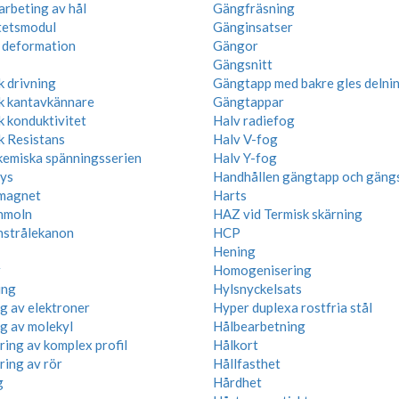
arbeting av hål
Gängfräsning
itetsmodul
Gänginsatser
k deformation
Gängor
Gängsnitt
k drivning
Gängtapp med bakre gles delni
sk kantavkännare
Gängtappar
k konduktivitet
Halv radiefog
k Resistans
Halv V-fog
kemiska spänningsserien
Halv Y-fog
lys
Handhållen gängtapp och gängs
magnet
Harts
nmoln
HAZ vid Termisk skärning
nstrålekanon
HCP
Hening
r
Homogenisering
ing
Hylsnyckelsats
ng av elektroner
Hyper duplexa rostfria stål
ng av molekyl
Hålbearbetning
ring av komplex profil
Hålkort
ring av rör
Hållfasthet
g
Hårdhet