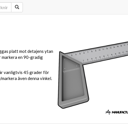
äggas platt mot detajens ytan
er markera en 90-gradig
är vanligtvis 45 grader för
a/markera även denna vinkel.