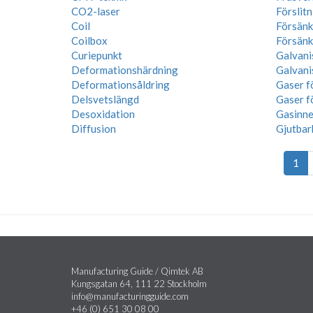
CO2-laser
Förslit
Coil
Försänk
Coilbox
Försänk
Curiepunkt
Galvani
Deformationshärdning
Galvani
Deformationsåldring
Gaser f
Delsvetslängd
Gaser f
Desoxidation
Gasinne
Diffusion
Gjutbar
1
Manufacturing Guide / Qimtek AB
Kungsgatan 64, 111 22 Stockholm
info@manufacturingguide.com
+46 (0) 651 30 08 00