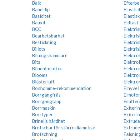
Balk
Efterbe
Bandslip
Elastic
Basicitet
Elastis
Bauxit
Eldfast
BCC
Elektris
Bearbetsbarhet
Elektri
Bestickning
Elektris
Billets
Elektris
Bilningshammare
Elektro
Bits
Elektro
Blindnitmutter
Elektro
Blooms
Elektro
Blästerluft
Elektro
Bonhomme-rekommendation
Elhyvel
Borrgängfräs
Elmoto
Borrgängtapp
Emitter
Borrmaskin
Exiteri
Borrtyper
Exiteri
Brinells hårdhet
Extrude
Brotschar för större diametrar
Extrude
Brotschning
Falsnin