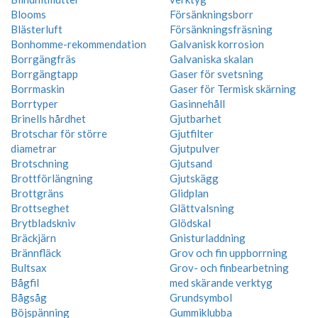
Blooms
Försänkningsborr
Blästerluft
Försänkningsfräsning
Bonhomme-rekommendation
Galvanisk korrosion
Borrgängfräs
Galvaniska skalan
Borrgängtapp
Gaser för svetsning
Borrmaskin
Gaser för Termisk skärning
Borrtyper
Gasinnehåll
Brinells hårdhet
Gjutbarhet
Brotschar för större
Gjutfilter
diametrar
Gjutpulver
Brotschning
Gjutsand
Brottförlängning
Gjutskägg
Brottgräns
Glidplan
Brottseghet
Glättvalsning
Brytbladskniv
Glödskal
Bräckjärn
Gnisturladdning
Brännfläck
Grov och fin uppborrning
Bultsax
Grov- och finbearbetning
Bågfil
med skärande verktyg
Bågsåg
Grundsymbol
Böjspänning
Gummiklubba