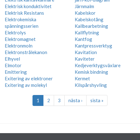
Elektrisk konduktivitet
Järnmalm
Elektrisk Resistans
Kabelskor
Elektrokemiska
Kabelskotång
spänningsserien
Kallbearbetning
Elektrolys
Kallflytning
Elektromagnet
Kantfog
Elektronmoln
Kantpressverktyg
Elektronstrålekanon
Kavitation
Elhyvel
Kaviteter
Elmotor
Kedjeverktygsväxlare
Emittering
Kemisk bindning
Exitering av elektroner
Kermet
Exitering av molekyl
Kilspårshyvling
1
2
3
nästa ›
sista »