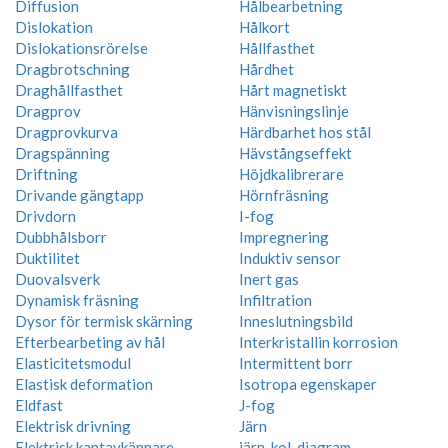
Diffusion
Hålbearbetning
Dislokation
Hålkort
Dislokationsrörelse
Hållfasthet
Dragbrotschning
Hårdhet
Draghållfasthet
Hårt magnetiskt
Dragprov
Hänvisningslinje
Dragprovkurva
Härdbarhet hos stål
Dragspänning
Hävstångseffekt
Driftning
Höjdkalibrerare
Drivande gängtapp
Hörnfräsning
Drivdorn
I-fog
Dubbhålsborr
Impregnering
Duktilitet
Induktiv sensor
Duovalsverk
Inert gas
Dynamisk fräsning
Infiltration
Dysor för termisk skärning
Inneslutningsbild
Efterbearbeting av hål
Interkristallin korrosion
Elasticitetsmodul
Intermittent borr
Elastisk deformation
Isotropa egenskaper
Eldfast
J-fog
Elektrisk drivning
Järn
Elektrisk kantavkännare
järn-kol-diagram