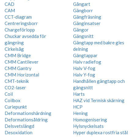
CAD
Gångart
CAM
Gängborr
CCT-diagram
Gängfräsning
Centreringsborr
Gänginsatser
Chargeförlopp
Gängor
Chuckar avsedda för
Gängsnitt
gängning
Gängtapp med bakre gles
Cirkelsåg
delning
CMM Bridge
Gängtappar
CMM Cantilever
Halv radiefog
CMM Gantry
Halv V-fog
CMM Horizontal
Halv Y-fog
CMT-teknik
Handhållen gängtapp och
CO2-laser
gängsnitt
Coil
Harts
Coilbox
HAZ vid Termisk skärning
Curiepunkt
HCP
Deformationshärdning
Hening
Deformationsåldring
Homogenisering
Delsvetslängd
Hylsnyckelsats
Desoxidation
Hyper duplexa rostfria stål