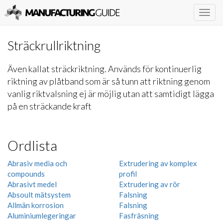
Togg
navig
Sträckrullriktning
Även kallat sträckriktning. Används för kontinuerlig
riktning av plåtband som är så tunn att riktning genom
vanlig riktvalsning ej är möjlig utan att samtidigt lägga
på en sträckande kraft
Ordlista
Abrasiv media och
Extrudering av komplex
compounds
profil
Abrasivt medel
Extrudering av rör
Absoult mätsystem
Falsning
Allmän korrosion
Falsning
Aluminiumlegeringar
Fasfräsning