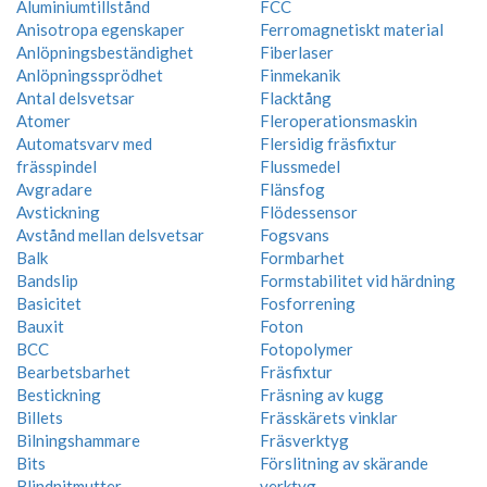
Aluminiumtillstånd
FCC
Anisotropa egenskaper
Ferromagnetiskt material
Anlöpningsbeständighet
Fiberlaser
Anlöpningssprödhet
Finmekanik
Antal delsvetsar
Flacktång
Atomer
Fleroperationsmaskin
Automatsvarv med
Flersidig fräsfixtur
frässpindel
Flussmedel
Avgradare
Flänsfog
Avstickning
Flödessensor
Avstånd mellan delsvetsar
Fogsvans
Balk
Formbarhet
Bandslip
Formstabilitet vid härdning
Basicitet
Fosforrening
Bauxit
Foton
BCC
Fotopolymer
Bearbetsbarhet
Fräsfixtur
Bestickning
Fräsning av kugg
Billets
Frässkärets vinklar
Bilningshammare
Fräsverktyg
Bits
Förslitning av skärande
Blindnitmutter
verktyg