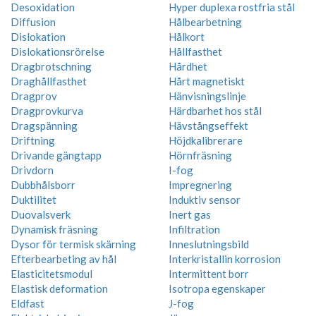
Desoxidation
Hyper duplexa rostfria stål
Diffusion
Hålbearbetning
Dislokation
Hålkort
Dislokationsrörelse
Hållfasthet
Dragbrotschning
Hårdhet
Draghållfasthet
Hårt magnetiskt
Dragprov
Hänvisningslinje
Dragprovkurva
Härdbarhet hos stål
Dragspänning
Hävstångseffekt
Driftning
Höjdkalibrerare
Drivande gängtapp
Hörnfräsning
Drivdorn
I-fog
Dubbhålsborr
Impregnering
Duktilitet
Induktiv sensor
Duovalsverk
Inert gas
Dynamisk fräsning
Infiltration
Dysor för termisk skärning
Inneslutningsbild
Efterbearbeting av hål
Interkristallin korrosion
Elasticitetsmodul
Intermittent borr
Elastisk deformation
Isotropa egenskaper
Eldfast
J-fog