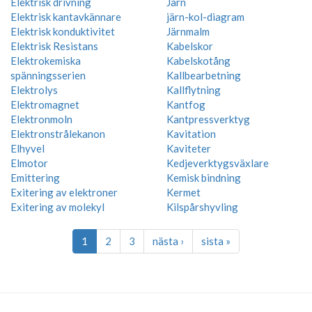
Elektrisk drivning
Järn
Elektrisk kantavkännare
järn-kol-diagram
Elektrisk konduktivitet
Järnmalm
Elektrisk Resistans
Kabelskor
Elektrokemiska
Kabelskotång
spänningsserien
Kallbearbetning
Elektrolys
Kallflytning
Elektromagnet
Kantfog
Elektronmoln
Kantpressverktyg
Elektronstrålekanon
Kavitation
Elhyvel
Kaviteter
Elmotor
Kedjeverktygsväxlare
Emittering
Kemisk bindning
Exitering av elektroner
Kermet
Exitering av molekyl
Kilspårshyvling
1
2
3
nästa ›
sista »