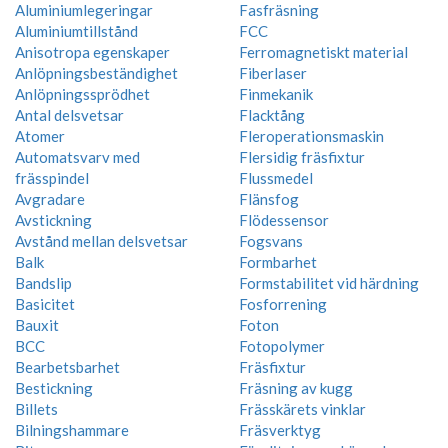
Aluminiumlegeringar
Fasfräsning
Aluminiumtillstånd
FCC
Anisotropa egenskaper
Ferromagnetiskt material
Anlöpningsbeständighet
Fiberlaser
Anlöpningssprödhet
Finmekanik
Antal delsvetsar
Flacktång
Atomer
Fleroperationsmaskin
Automatsvarv med
Flersidig fräsfixtur
frässpindel
Flussmedel
Avgradare
Flänsfog
Avstickning
Flödessensor
Avstånd mellan delsvetsar
Fogsvans
Balk
Formbarhet
Bandslip
Formstabilitet vid härdning
Basicitet
Fosforrening
Bauxit
Foton
BCC
Fotopolymer
Bearbetsbarhet
Fräsfixtur
Bestickning
Fräsning av kugg
Billets
Frässkärets vinklar
Bilningshammare
Fräsverktyg