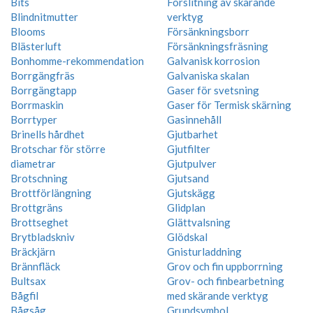
Bits
Förslitning av skärande
Blindnitmutter
verktyg
Blooms
Försänkningsborr
Blästerluft
Försänkningsfräsning
Bonhomme-rekommendation
Galvanisk korrosion
Borrgängfräs
Galvaniska skalan
Borrgängtapp
Gaser för svetsning
Borrmaskin
Gaser för Termisk skärning
Borrtyper
Gasinnehåll
Brinells hårdhet
Gjutbarhet
Brotschar för större
Gjutfilter
diametrar
Gjutpulver
Brotschning
Gjutsand
Brottförlängning
Gjutskägg
Brottgräns
Glidplan
Brottseghet
Glättvalsning
Brytbladskniv
Glödskal
Bräckjärn
Gnisturladdning
Brännfläck
Grov och fin uppborrning
Bultsax
Grov- och finbearbetning
Bågfil
med skärande verktyg
Bågsåg
Grundsymbol