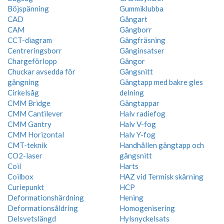
Böjspänning
Gummiklubba
CAD
Gångart
CAM
Gängborr
CCT-diagram
Gängfräsning
Centreringsborr
Gänginsatser
Chargeförlopp
Gängor
Chuckar avsedda för
Gängsnitt
gängning
Gängtapp med bakre gles
Cirkelsåg
delning
CMM Bridge
Gängtappar
CMM Cantilever
Halv radiefog
CMM Gantry
Halv V-fog
CMM Horizontal
Halv Y-fog
CMT-teknik
Handhållen gängtapp och
CO2-laser
gängsnitt
Coil
Harts
Coilbox
HAZ vid Termisk skärning
Curiepunkt
HCP
Deformationshärdning
Hening
Deformationsåldring
Homogenisering
Delsvetslängd
Hylsnyckelsats