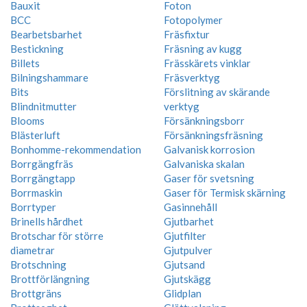
Bauxit
Foton
BCC
Fotopolymer
Bearbetsbarhet
Fräsfixtur
Bestickning
Fräsning av kugg
Billets
Frässkärets vinklar
Bilningshammare
Fräsverktyg
Bits
Förslitning av skärande
Blindnitmutter
verktyg
Blooms
Försänkningsborr
Blästerluft
Försänkningsfräsning
Bonhomme-rekommendation
Galvanisk korrosion
Borrgängfräs
Galvaniska skalan
Borrgängtapp
Gaser för svetsning
Borrmaskin
Gaser för Termisk skärning
Borrtyper
Gasinnehåll
Brinells hårdhet
Gjutbarhet
Brotschar för större
Gjutfilter
diametrar
Gjutpulver
Brotschning
Gjutsand
Brottförlängning
Gjutskägg
Brottgräns
Glidplan