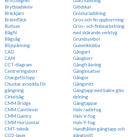
Brottseghet
Glättvalsning
Brytbladskniv
Glödskal
Bräckjärn
Gnisturladdning
Brännfläck
Grov och fin uppborrning
Bultsax
Grov- och finbearbetning
Bågfil
med skärande verktyg
Bågsåg
Grundsymbol
Böjspänning
Gummiklubba
CAD
Gångart
CAM
Gängborr
CCT-diagram
Gängfräsning
Centreringsborr
Gänginsatser
Chargeförlopp
Gängor
Chuckar avsedda för
Gängsnitt
gängning
Gängtapp med bakre gles
Cirkelsåg
delning
CMM Bridge
Gängtappar
CMM Cantilever
Halv radiefog
CMM Gantry
Halv V-fog
CMM Horizontal
Halv Y-fog
CMT-teknik
Handhållen gängtapp och
CO2-laser
gängsnitt