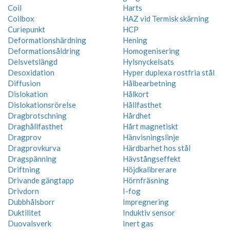
Coil
Harts
Coilbox
HAZ vid Termisk skärning
Curiepunkt
HCP
Deformationshärdning
Hening
Deformationsåldring
Homogenisering
Delsvetslängd
Hylsnyckelsats
Desoxidation
Hyper duplexa rostfria stål
Diffusion
Hålbearbetning
Dislokation
Hålkort
Dislokationsrörelse
Hållfasthet
Dragbrotschning
Hårdhet
Draghållfasthet
Hårt magnetiskt
Dragprov
Hänvisningslinje
Dragprovkurva
Härdbarhet hos stål
Dragspänning
Hävstångseffekt
Driftning
Höjdkalibrerare
Drivande gängtapp
Hörnfräsning
Drivdorn
I-fog
Dubbhålsborr
Impregnering
Duktilitet
Induktiv sensor
Duovalsverk
Inert gas