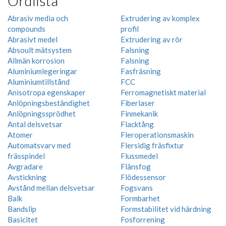
Ordlista
Abrasiv media och
Extrudering av komplex
compounds
profil
Abrasivt medel
Extrudering av rör
Absoult mätsystem
Falsning
Allmän korrosion
Falsning
Aluminiumlegeringar
Fasfräsning
Aluminiumtillstånd
FCC
Anisotropa egenskaper
Ferromagnetiskt material
Anlöpningsbeständighet
Fiberlaser
Anlöpningssprödhet
Finmekanik
Antal delsvetsar
Flacktång
Atomer
Fleroperationsmaskin
Automatsvarv med
Flersidig fräsfixtur
frässpindel
Flussmedel
Avgradare
Flänsfog
Avstickning
Flödessensor
Avstånd mellan delsvetsar
Fogsvans
Balk
Formbarhet
Bandslip
Formstabilitet vid härdning
Basicitet
Fosforrening