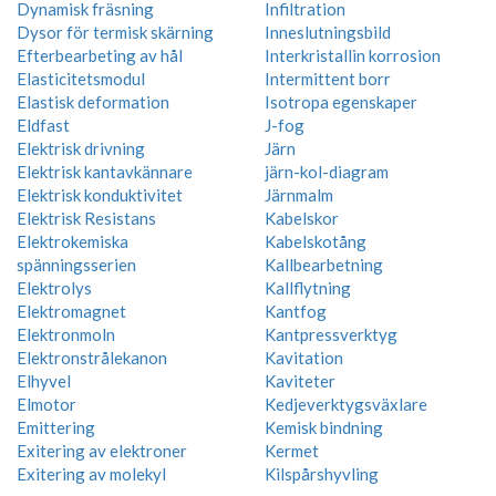
Dynamisk fräsning
Infiltration
Dysor för termisk skärning
Inneslutningsbild
Efterbearbeting av hål
Interkristallin korrosion
Elasticitetsmodul
Intermittent borr
Elastisk deformation
Isotropa egenskaper
Eldfast
J-fog
Elektrisk drivning
Järn
Elektrisk kantavkännare
järn-kol-diagram
Elektrisk konduktivitet
Järnmalm
Elektrisk Resistans
Kabelskor
Elektrokemiska
Kabelskotång
spänningsserien
Kallbearbetning
Elektrolys
Kallflytning
Elektromagnet
Kantfog
Elektronmoln
Kantpressverktyg
Elektronstrålekanon
Kavitation
Elhyvel
Kaviteter
Elmotor
Kedjeverktygsväxlare
Emittering
Kemisk bindning
Exitering av elektroner
Kermet
Exitering av molekyl
Kilspårshyvling