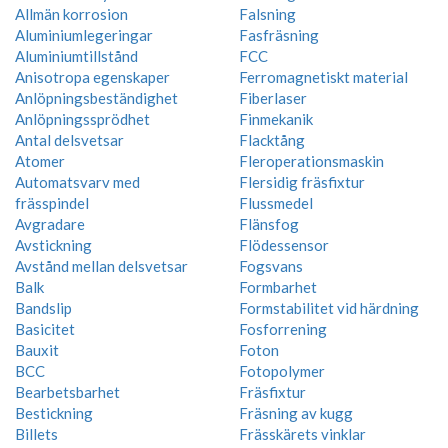
Allmän korrosion
Falsning
Aluminiumlegeringar
Fasfräsning
Aluminiumtillstånd
FCC
Anisotropa egenskaper
Ferromagnetiskt material
Anlöpningsbeständighet
Fiberlaser
Anlöpningssprödhet
Finmekanik
Antal delsvetsar
Flacktång
Atomer
Fleroperationsmaskin
Automatsvarv med
Flersidig fräsfixtur
frässpindel
Flussmedel
Avgradare
Flänsfog
Avstickning
Flödessensor
Avstånd mellan delsvetsar
Fogsvans
Balk
Formbarhet
Bandslip
Formstabilitet vid härdning
Basicitet
Fosforrening
Bauxit
Foton
BCC
Fotopolymer
Bearbetsbarhet
Fräsfixtur
Bestickning
Fräsning av kugg
Billets
Frässkärets vinklar