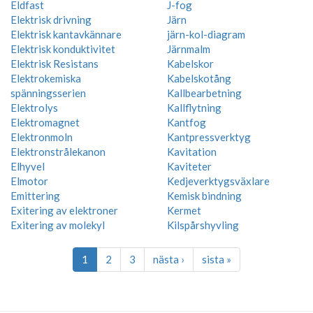
Eldfast
J-fog
Elektrisk drivning
Järn
Elektrisk kantavkännare
järn-kol-diagram
Elektrisk konduktivitet
Järnmalm
Elektrisk Resistans
Kabelskor
Elektrokemiska
Kabelskotång
spänningsserien
Kallbearbetning
Elektrolys
Kallflytning
Elektromagnet
Kantfog
Elektronmoln
Kantpressverktyg
Elektronstrålekanon
Kavitation
Elhyvel
Kaviteter
Elmotor
Kedjeverktygsväxlare
Emittering
Kemisk bindning
Exitering av elektroner
Kermet
Exitering av molekyl
Kilspårshyvling
1
2
3
nästa ›
sista »