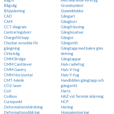
Bågsåg
Grundsymbol
Böjspänning
Gummiklubba
CAD
Gångart
CAM
Gängborr
CCT-diagram
Gängfräsning
Centreringsborr
Gänginsatser
Chargeförlopp
Gängor
Chuckar avsedda för
Gängsnitt
gängning
Gängtapp med bakre gles
Cirkelsåg
delning
CMM Bridge
Gängtappar
CMM Cantilever
Halv radiefog
CMM Gantry
Halv V-fog
CMM Horizontal
Halv Y-fog
CMT-teknik
Handhållen gängtapp och
CO2-laser
gängsnitt
Coil
Harts
Coilbox
HAZ vid Termisk skärning
Curiepunkt
HCP
Deformationshärdning
Hening
Deformationsåldring
Homogenisering