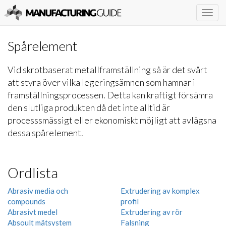
Togg
navig
Spårelement
Vid skrotbaserat metallframställning så är det svårt
att styra över vilka legeringsämnen som hamnar i
framställningsprocessen. Detta kan kraftigt försämra
den slutliga produkten då det inte alltid är
processsmässigt eller ekonomiskt möjligt att avlägsna
dessa spårelement.
Ordlista
Abrasiv media och
Extrudering av komplex
compounds
profil
Abrasivt medel
Extrudering av rör
Absoult mätsystem
Falsning