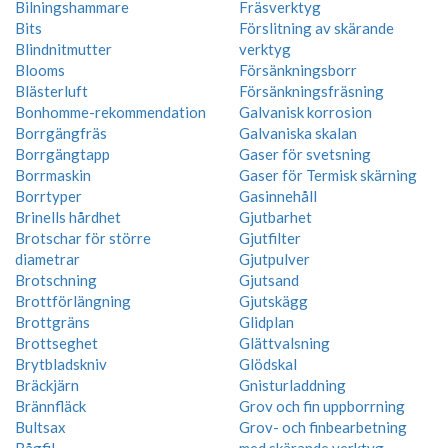
Bilningshammare
Fräsverktyg
Bits
Förslitning av skärande
Blindnitmutter
verktyg
Blooms
Försänkningsborr
Blästerluft
Försänkningsfräsning
Bonhomme-rekommendation
Galvanisk korrosion
Borrgängfräs
Galvaniska skalan
Borrgängtapp
Gaser för svetsning
Borrmaskin
Gaser för Termisk skärning
Borrtyper
Gasinnehåll
Brinells hårdhet
Gjutbarhet
Brotschar för större
Gjutfilter
diametrar
Gjutpulver
Brotschning
Gjutsand
Brottförlängning
Gjutskägg
Brottgräns
Glidplan
Brottseghet
Glättvalsning
Brytbladskniv
Glödskal
Bräckjärn
Gnisturladdning
Brännfläck
Grov och fin uppborrning
Bultsax
Grov- och finbearbetning
Bågfil
med skärande verktyg