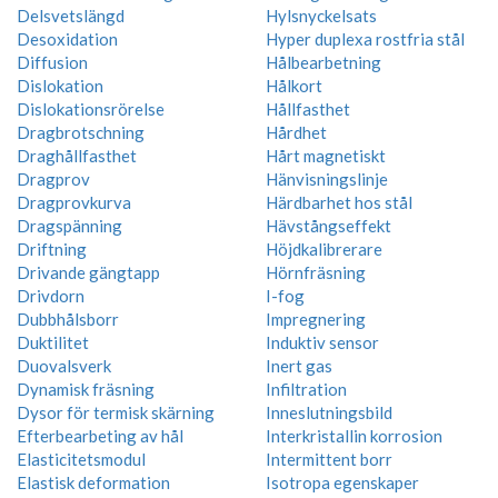
Delsvetslängd
Hylsnyckelsats
Desoxidation
Hyper duplexa rostfria stål
Diffusion
Hålbearbetning
Dislokation
Hålkort
Dislokationsrörelse
Hållfasthet
Dragbrotschning
Hårdhet
Draghållfasthet
Hårt magnetiskt
Dragprov
Hänvisningslinje
Dragprovkurva
Härdbarhet hos stål
Dragspänning
Hävstångseffekt
Driftning
Höjdkalibrerare
Drivande gängtapp
Hörnfräsning
Drivdorn
I-fog
Dubbhålsborr
Impregnering
Duktilitet
Induktiv sensor
Duovalsverk
Inert gas
Dynamisk fräsning
Infiltration
Dysor för termisk skärning
Inneslutningsbild
Efterbearbeting av hål
Interkristallin korrosion
Elasticitetsmodul
Intermittent borr
Elastisk deformation
Isotropa egenskaper