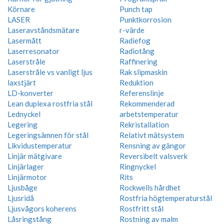
Körnare
Punch tap
LASER
Punktkorrosion
Laseravståndsmätare
r-värde
Lasermått
Radiefog
Laserresonator
Radiotång
Laserstråle
Raffinering
Laserstråle vs vanligt ljus
Rak slipmaskin
laxstjärt
Reduktion
LD-konverter
Referenslinje
Lean duplexa rostfria stål
Rekommenderad
Lednyckel
arbetstemperatur
Legering
Rekristallation
Legeringsämnen för stål
Relativt mätsystem
Likvidustemperatur
Rensning av gängor
Linjär mätgivare
Reversibelt valsverk
Linjärlager
Ringnyckel
Linjärmotor
Rits
Ljusbåge
Rockwells hårdhet
Ljusridå
Rostfria högtemperaturstål
Ljusvågors koherens
Rostfritt stål
Låsringstång
Rostning av malm