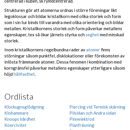
centrerad i kuben, sk rymdcentrerad.
Strukturen gör att atomerna ordnas i större föreningar likt
legoklossar och bildar kristallkorn med olika storlek och form
som i sin tur binds till varandra med olika orientering och bildar
metallen. Kristallkornens storlek och form påverkar metallens
egenskaper, tex så ökar järnets styrka och
seghet
med minskad
storlek.
Inom kristallkornens regelbundna rader av
atomer
finns
störningar såsom punktfel, disklokationer eller förekomsten av
inlösta främmande atomer. Dessa fenomen i kombination med
korngränsfel påverkar metallens egenskaper ytterligare såsom
höjd
hållfasthet
.
Ordlista
Klockugnsglödgning
Piercing vid Termisk skärning
Klohammare
Pilsidan och Andra sidan
Knoops hårdhet
Pinnelektrod
Koercivitet
Planfräsning