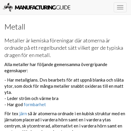
Togg
navig
Metall
Metaller är kemiska föreningar där atomerna är
ordnade på ett regelbundet sätt vilket ger de typiska
dragen för en metall.
Alla metaller har följande gemensamma övergripande
egenskaper:
- Har metallglans. Dvs bearbets för att uppnå blanka och släta
ytor, som dock för många metaller snabbt oxideras till en matt
yta.
- Leder ström och värme bra
- Har god
formbarhet
För tex
järn
så är atomerna ordnade i en kubisk struktur med en
järnatom placerad i vardera hörn samt en i vardera ytas
centrym, sk ytcentrerad, alternativt en i vardera hörn samt en