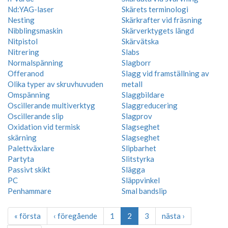
Nd:YAG-laser
Skärets terminologi
Nesting
Skärkrafter vid fräsning
Nibblingsmaskin
Skärverktygets längd
Nitpistol
Skärvätska
Nitrering
Slabs
Normalspänning
Slagborr
Offeranod
Slagg vid framställning av
Olika typer av skruvhuvuden
metall
Omspänning
Slaggbildare
Oscillerande multiverktyg
Slaggreducering
Oscillerande slip
Slagprov
Oxidation vid termisk
Slagseghet
skärning
Slagseghet
Palettväxlare
Slipbarhet
Partyta
Slitstyrka
Passivt skikt
Slägga
PC
Släppvinkel
Penhammare
Smal bandslip
« första
‹ föregående
1
2
3
nästa ›