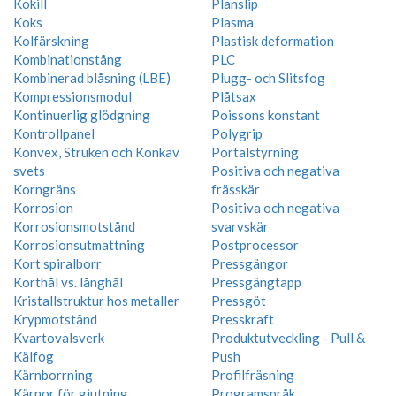
Kokill
Planslip
Koks
Plasma
Kolfärskning
Plastisk deformation
Kombinationstång
PLC
Kombinerad blåsning (LBE)
Plugg- och Slitsfog
Kompressionsmodul
Plåtsax
Kontinuerlig glödgning
Poissons konstant
Kontrollpanel
Polygrip
Konvex, Struken och Konkav
Portalstyrning
svets
Positiva och negativa
Korngräns
frässkär
Korrosion
Positiva och negativa
Korrosionsmotstånd
svarvskär
Korrosionsutmattning
Postprocessor
Kort spiralborr
Pressgängor
Korthål vs. långhål
Pressgängtapp
Kristallstruktur hos metaller
Pressgöt
Krypmotstånd
Presskraft
Kvartovalsverk
Produktutveckling - Pull &
Kälfog
Push
Kärnborrning
Profilfräsning
Kärnor för gjutning
Programspråk