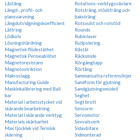
Låstång
Rotations-verktygsväxlare
Längd-, profil- och
Rotsträng, stödsträng och
plansvarvning
baksträng
Längdutvidgningskoefficient
Rotsvulst och rotstöd
Lättring
Rounds
Lödkolv
Rubinlaser
Lösningshärdning
Rullpolering
Magnetisk flödestäthet
Råstål
Magnetisk Permeabilitet
Räcksmide
Magnetoresistans
Rörgängtapp
Magnetostriktion
Rörtång
Makroslagg
Sammansatta referenslinjer
Manufacturing Guide
Sandform för gjutning
Maskinkalibrering med Ball
Sandgjutningsmodell
bar
Seghet
Material i arbetsstycket vid
Segt brott
skärande bearbetning
Sensorer
Material i skärande verktyg
Servomotor
Materials skärbarhet
Sexvalsverk
Max tjocklek vid Termisk
Sidavbitare
skärning
Sidmonterad