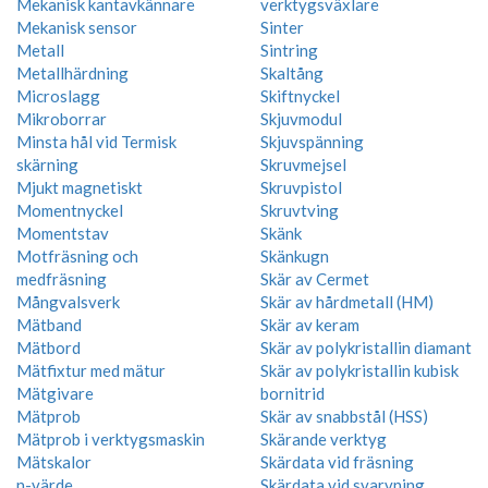
Mekanisk kantavkännare
verktygsväxlare
Mekanisk sensor
Sinter
Metall
Sintring
Metallhärdning
Skaltång
Microslagg
Skiftnyckel
Mikroborrar
Skjuvmodul
Minsta hål vid Termisk
Skjuvspänning
skärning
Skruvmejsel
Mjukt magnetiskt
Skruvpistol
Momentnyckel
Skruvtving
Momentstav
Skänk
Motfräsning och
Skänkugn
medfräsning
Skär av Cermet
Mångvalsverk
Skär av hårdmetall (HM)
Mätband
Skär av keram
Mätbord
Skär av polykristallin diamant
Mätfixtur med mätur
Skär av polykristallin kubisk
Mätgivare
bornitrid
Mätprob
Skär av snabbstål (HSS)
Mätprob i verktygsmaskin
Skärande verktyg
Mätskalor
Skärdata vid fräsning
n-värde
Skärdata vid svarvning