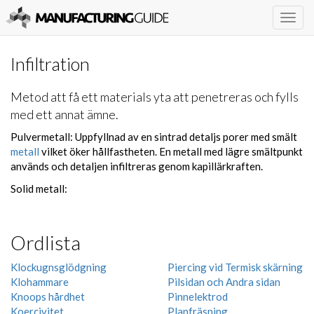
Togg
navig
Infiltration
Metod att få ett materials yta att penetreras och fylls
med ett annat ämne.
Pulvermetall: Uppfyllnad av en sintrad detaljs porer med smält
metall
vilket öker hållfastheten. En metall med lägre smältpunkt
används och detaljen infiltreras genom kapillärkraften.
Solid metall:
Ordlista
Klockugnsglödgning
Piercing vid Termisk skärning
Klohammare
Pilsidan och Andra sidan
Knoops hårdhet
Pinnelektrod
Koercivitet
Planfräsning