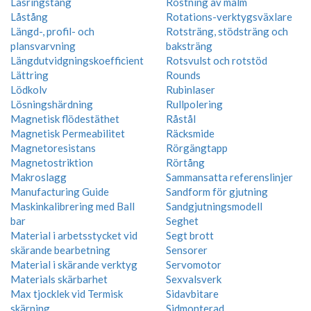
Låsringstång
Rostning av malm
Låstång
Rotations-verktygsväxlare
Längd-, profil- och
Rotsträng, stödsträng och
plansvarvning
baksträng
Längdutvidgningskoefficient
Rotsvulst och rotstöd
Lättring
Rounds
Lödkolv
Rubinlaser
Lösningshärdning
Rullpolering
Magnetisk flödestäthet
Råstål
Magnetisk Permeabilitet
Räcksmide
Magnetoresistans
Rörgängtapp
Magnetostriktion
Rörtång
Makroslagg
Sammansatta referenslinjer
Manufacturing Guide
Sandform för gjutning
Maskinkalibrering med Ball
Sandgjutningsmodell
bar
Seghet
Material i arbetsstycket vid
Segt brott
skärande bearbetning
Sensorer
Material i skärande verktyg
Servomotor
Materials skärbarhet
Sexvalsverk
Max tjocklek vid Termisk
Sidavbitare
skärning
Sidmonterad