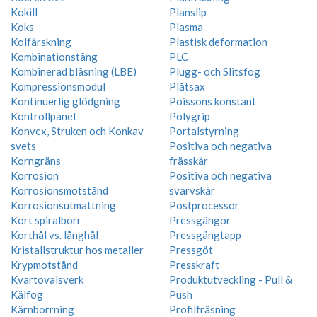
Kokill
Planslip
Koks
Plasma
Kolfärskning
Plastisk deformation
Kombinationstång
PLC
Kombinerad blåsning (LBE)
Plugg- och Slitsfog
Kompressionsmodul
Plåtsax
Kontinuerlig glödgning
Poissons konstant
Kontrollpanel
Polygrip
Konvex, Struken och Konkav
Portalstyrning
svets
Positiva och negativa
Korngräns
frässkär
Korrosion
Positiva och negativa
Korrosionsmotstånd
svarvskär
Korrosionsutmattning
Postprocessor
Kort spiralborr
Pressgängor
Korthål vs. långhål
Pressgängtapp
Kristallstruktur hos metaller
Pressgöt
Krypmotstånd
Presskraft
Kvartovalsverk
Produktutveckling - Pull &
Kälfog
Push
Kärnborrning
Profilfräsning