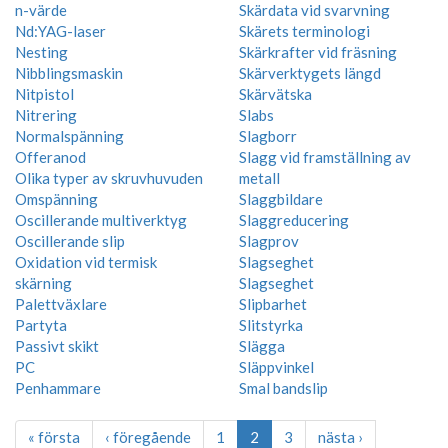
n-värde
Skärdata vid svarvning
Nd:YAG-laser
Skärets terminologi
Nesting
Skärkrafter vid fräsning
Nibblingsmaskin
Skärverktygets längd
Nitpistol
Skärvätska
Nitrering
Slabs
Normalspänning
Slagborr
Offeranod
Slagg vid framställning av
Olika typer av skruvhuvuden
metall
Omspänning
Slaggbildare
Oscillerande multiverktyg
Slaggreducering
Oscillerande slip
Slagprov
Oxidation vid termisk
Slagseghet
skärning
Slagseghet
Palettväxlare
Slipbarhet
Partyta
Slitstyrka
Passivt skikt
Slägga
PC
Släppvinkel
Penhammare
Smal bandslip
« första
‹ föregående
1
2
3
nästa ›