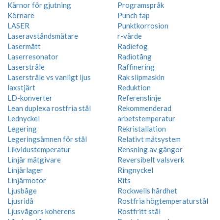
Kärnor för gjutning
Programspråk
Körnare
Punch tap
LASER
Punktkorrosion
Laseravståndsmätare
r-värde
Lasermått
Radiefog
Laserresonator
Radiotång
Laserstråle
Raffinering
Laserstråle vs vanligt ljus
Rak slipmaskin
laxstjärt
Reduktion
LD-konverter
Referenslinje
Lean duplexa rostfria stål
Rekommenderad
Lednyckel
arbetstemperatur
Legering
Rekristallation
Legeringsämnen för stål
Relativt mätsystem
Likvidustemperatur
Rensning av gängor
Linjär mätgivare
Reversibelt valsverk
Linjärlager
Ringnyckel
Linjärmotor
Rits
Ljusbåge
Rockwells hårdhet
Ljusridå
Rostfria högtemperaturstål
Ljusvågors koherens
Rostfritt stål