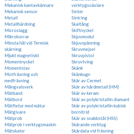
Mekanisk kantavkännare
verktygsväxlare
Mekanisk sensor
Sinter
Metall
Sintring
Metallhärdning
Skaltång
Microslagg
Skiftnyckel
Mikroborrar
Skjuvmodul
Minsta hål vid Termisk
Skjuvspänning
skärning
Skruvmejsel
Mjukt magnetiskt
Skruvpistol
Momentnyckel
Skruvtving
Momentstav
Skänk
Motfräsning och
Skänkugn
medfräsning
Skär av Cermet
Mångvalsverk
Skär av hårdmetall (HM)
Mätband
Skär av keram
Mätbord
Skär av polykristallin diamant
Mätfixtur med mätur
Skär av polykristallin kubisk
Mätgivare
bornitrid
Mätprob
Skär av snabbstål (HSS)
Mätprob i verktygsmaskin
Skärande verktyg
Mätskalor
Skärdata vid fräsning