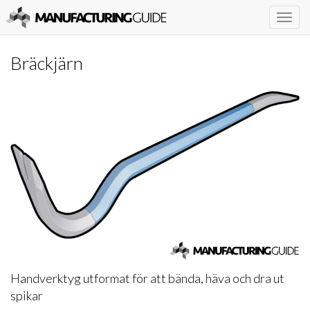
Togg
navig
Bräckjärn
Handverktyg utformat för att bända, häva och dra ut
spikar