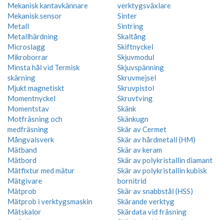
Mekanisk kantavkännare
verktygsväxlare
Mekanisk sensor
Sinter
Metall
Sintring
Metallhärdning
Skaltång
Microslagg
Skiftnyckel
Mikroborrar
Skjuvmodul
Minsta hål vid Termisk
Skjuvspänning
skärning
Skruvmejsel
Mjukt magnetiskt
Skruvpistol
Momentnyckel
Skruvtving
Momentstav
Skänk
Motfräsning och
Skänkugn
medfräsning
Skär av Cermet
Mångvalsverk
Skär av hårdmetall (HM)
Mätband
Skär av keram
Mätbord
Skär av polykristallin diamant
Mätfixtur med mätur
Skär av polykristallin kubisk
Mätgivare
bornitrid
Mätprob
Skär av snabbstål (HSS)
Mätprob i verktygsmaskin
Skärande verktyg
Mätskalor
Skärdata vid fräsning