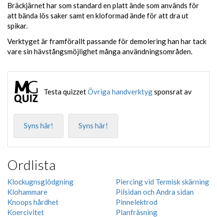
Bräckjärnet har som standard en platt ände som används för
att bända lös saker samt en kloformad ände för att dra ut
spikar.
Verktyget är framförallt passande för demolering han har tack
vare sin hävstångsmöjlighet många användningsområden.
Testa quizzet
Övriga handverktyg
sponsrat av
Syns här!
Syns här!
Ordlista
Klockugnsglödgning
Piercing vid Termisk skärning
Klohammare
Pilsidan och Andra sidan
Knoops hårdhet
Pinnelektrod
Koercivitet
Planfräsning