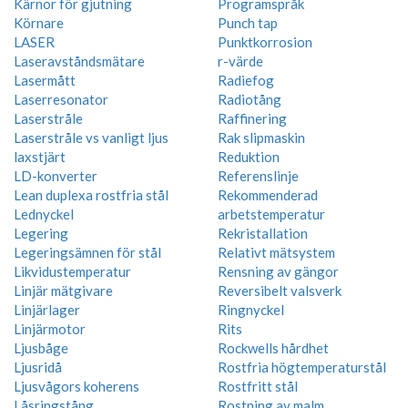
Kärnor för gjutning
Programspråk
Körnare
Punch tap
LASER
Punktkorrosion
Laseravståndsmätare
r-värde
Lasermått
Radiefog
Laserresonator
Radiotång
Laserstråle
Raffinering
Laserstråle vs vanligt ljus
Rak slipmaskin
laxstjärt
Reduktion
LD-konverter
Referenslinje
Lean duplexa rostfria stål
Rekommenderad
Lednyckel
arbetstemperatur
Legering
Rekristallation
Legeringsämnen för stål
Relativt mätsystem
Likvidustemperatur
Rensning av gängor
Linjär mätgivare
Reversibelt valsverk
Linjärlager
Ringnyckel
Linjärmotor
Rits
Ljusbåge
Rockwells hårdhet
Ljusridå
Rostfria högtemperaturstål
Ljusvågors koherens
Rostfritt stål
Låsringstång
Rostning av malm