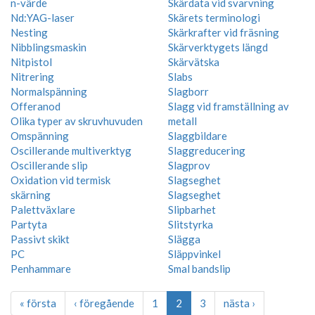
n-värde
Skärdata vid svarvning
Nd:YAG-laser
Skärets terminologi
Nesting
Skärkrafter vid fräsning
Nibblingsmaskin
Skärverktygets längd
Nitpistol
Skärvätska
Nitrering
Slabs
Normalspänning
Slagborr
Offeranod
Slagg vid framställning av
Olika typer av skruvhuvuden
metall
Omspänning
Slaggbildare
Oscillerande multiverktyg
Slaggreducering
Oscillerande slip
Slagprov
Oxidation vid termisk
Slagseghet
skärning
Slagseghet
Palettväxlare
Slipbarhet
Partyta
Slitstyrka
Passivt skikt
Slägga
PC
Släppvinkel
Penhammare
Smal bandslip
« första
‹ föregående
1
2
3
nästa ›