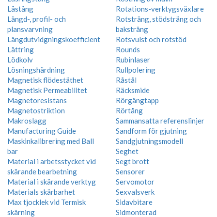
Låstång
Rotations-verktygsväxlare
Längd-, profil- och
Rotsträng, stödsträng och
plansvarvning
baksträng
Längdutvidgningskoefficient
Rotsvulst och rotstöd
Lättring
Rounds
Lödkolv
Rubinlaser
Lösningshärdning
Rullpolering
Magnetisk flödestäthet
Råstål
Magnetisk Permeabilitet
Räcksmide
Magnetoresistans
Rörgängtapp
Magnetostriktion
Rörtång
Makroslagg
Sammansatta referenslinjer
Manufacturing Guide
Sandform för gjutning
Maskinkalibrering med Ball
Sandgjutningsmodell
bar
Seghet
Material i arbetsstycket vid
Segt brott
skärande bearbetning
Sensorer
Material i skärande verktyg
Servomotor
Materials skärbarhet
Sexvalsverk
Max tjocklek vid Termisk
Sidavbitare
skärning
Sidmonterad