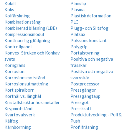
Kokill
Planslip
Koks
Plasma
Kolfärskning
Plastisk deformation
Kombinationstång
PLC
Kombinerad blåsning (LBE)
Plugg- och Slitsfog
Kompressionsmodul
Plåtsax
Kontinuerlig glödgning
Poissons konstant
Kontrollpanel
Polygrip
Konvex, Struken och Konkav
Portalstyrning
svets
Positiva och negativa
Korngräns
frässkär
Korrosion
Positiva och negativa
Korrosionsmotstånd
svarvskär
Korrosionsutmattning
Postprocessor
Kort spiralborr
Pressgängor
Korthål vs. långhål
Pressgängtapp
Kristallstruktur hos metaller
Pressgöt
Krypmotstånd
Presskraft
Kvartovalsverk
Produktutveckling - Pull &
Kälfog
Push
Kärnborrning
Profilfräsning