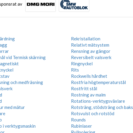
sponsrat av
ärdning
Rekristallation
lagg
Relativt mätsystem
rrar
Rensning av gängor
ål vid Termisk skärning
Reversibelt valsverk
agnetiskt
Ringnyckel
nyckel
Rits
stav
Rockwells hårdhet
ning och medfräsning
Rostfria högtemperaturstål
lsverk
Rostfritt stål
d
Rostning av malm
d
Rotations-verktygsväxlare
ur med mätur
Rotsträng, stödsträng och bak
are
Rotsvulst och rotstöd
b
Rounds
 i verktygsmaskin
Rubinlaser
lor
Rullpolering