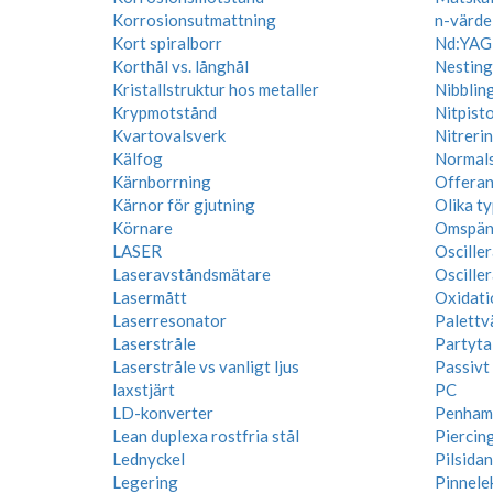
Korrosionsutmattning
n-värde
Kort spiralborr
Nd:YAG-
Korthål vs. långhål
Nesting
Kristallstruktur hos metaller
Nibblin
Krypmotstånd
Nitpisto
Kvartovalsverk
Nitreri
Kälfog
Normal
Kärnborrning
Offera
Kärnor för gjutning
Olika t
Körnare
Omspän
LASER
Oscille
Laseravståndsmätare
Osciller
Lasermått
Oxidati
Laserresonator
Palettv
Laserstråle
Partyta
Laserstråle vs vanligt ljus
Passivt 
laxstjärt
PC
LD-konverter
Penham
Lean duplexa rostfria stål
Piercing
Lednyckel
Pilsida
Legering
Pinnele