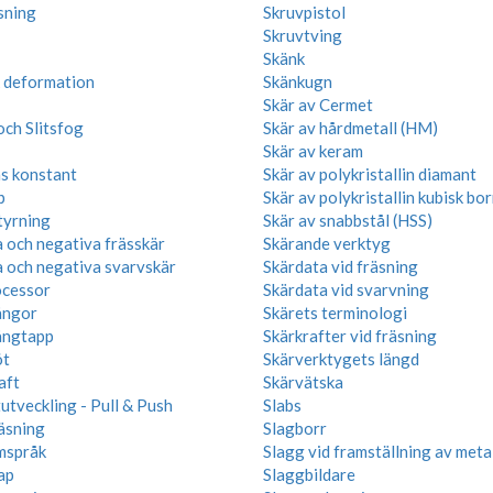
sning
Skruvpistol
Skruvtving
Skänk
k deformation
Skänkugn
Skär av Cermet
och Slitsfog
Skär av hårdmetall (HM)
Skär av keram
s konstant
Skär av polykristallin diamant
p
Skär av polykristallin kubisk bor
tyrning
Skär av snabbstål (HSS)
a och negativa frässkär
Skärande verktyg
a och negativa svarvskär
Skärdata vid fräsning
cessor
Skärdata vid svarvning
ängor
Skärets terminologi
ängtapp
Skärkrafter vid fräsning
öt
Skärverktygets längd
aft
Skärvätska
utveckling - Pull & Push
Slabs
räsning
Slagborr
mspråk
Slagg vid framställning av meta
ap
Slaggbildare