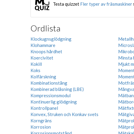
Testa quizzet
Fler typer av fräsmaskiner
Ordlista
Klockugnsglödgning
Metallh
Klohammare
Micros
Knoops hårdhet
Mikrobo
Koercivitet
Minsta h
Kokill
Mjukt m
Koks
Moment
Kolfärskning
Moment
Kombinationstång
Motfräs
Kombinerad blåsning (LBE)
Mångva
Kompressionsmodul
Mätban
Kontinuerlig glödgning
Mätbor
Kontrollpanel
Mätfixt
Konvex, Struken och Konkav svets
Mätgiv
Korngräns
Mätpro
Korrosion
Mätprob
Korrosionsmotstånd
Mätska