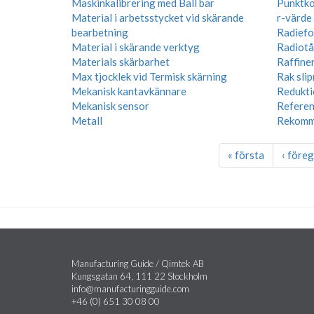
Maskinkalibrering med Ball bar
Punktko
Material i arbetsstycket vid skärande
r-värde
bearbetning
Radief
Material i skärande verktyg
Radiot
Materials skärbarhet
Raffine
Max tjocklek vid Termisk skärning
Rak sli
Mekanisk kantavkännare
Redukti
Mekanisk sensor
Referen
Metall
Rekomm
« första
‹ före
Manufacturing Guide / Qimtek AB
Kungsgatan 64, 111 22 Stockholm
info@manufacturingguide.com
+46 (0) 651 30 08 00