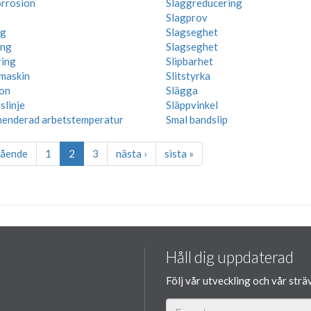
rrosion
Slaggreducering
Slagprov
og
Slagseghet
ång
Slagseghet
ring
Slipbarhet
pmaskin
Slitstyrka
on
Slägga
slinje
Släppvinkel
enderad arbetstemperatur
Smal bandslip
gående
1
2
3
nästa ›
sista »
Håll dig uppdaterad
Följ vår utveckling och vår strä