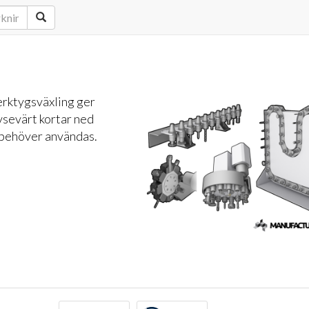
erktygsväxling ger
avsevärt kortar ned
yg behöver användas.