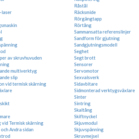
Råstål
laser
Räcksmide
Rörgängtapp
gsmaskin
Rörtång
l
Sammansatta referenslinjer
ng
Sandform för gjutning
spänning
Sandgjutningsmodell
nod
Seghet
yper av skruvhuvuden
Segt brott
ning
Sensorer
rande multiverktyg
Servomotor
ande slip
Sexvalsverk
on vid termisk skärning
Sidavbitare
äxlare
Sidmonterad verktygsväxlare
Sinter
skikt
Sintring
Skaltång
mare
Skiftnyckel
 vid Termisk skärning
Skjuvmodul
n och Andra sidan
Skjuvspänning
ktrod
Skruvmejsel