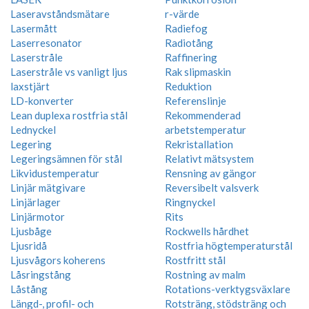
Laseravståndsmätare
r-värde
Lasermått
Radiefog
Laserresonator
Radiotång
Laserstråle
Raffinering
Laserstråle vs vanligt ljus
Rak slipmaskin
laxstjärt
Reduktion
LD-konverter
Referenslinje
Lean duplexa rostfria stål
Rekommenderad
Lednyckel
arbetstemperatur
Legering
Rekristallation
Legeringsämnen för stål
Relativt mätsystem
Likvidustemperatur
Rensning av gängor
Linjär mätgivare
Reversibelt valsverk
Linjärlager
Ringnyckel
Linjärmotor
Rits
Ljusbåge
Rockwells hårdhet
Ljusridå
Rostfria högtemperaturstål
Ljusvågors koherens
Rostfritt stål
Låsringstång
Rostning av malm
Låstång
Rotations-verktygsväxlare
Längd-, profil- och
Rotsträng, stödsträng och