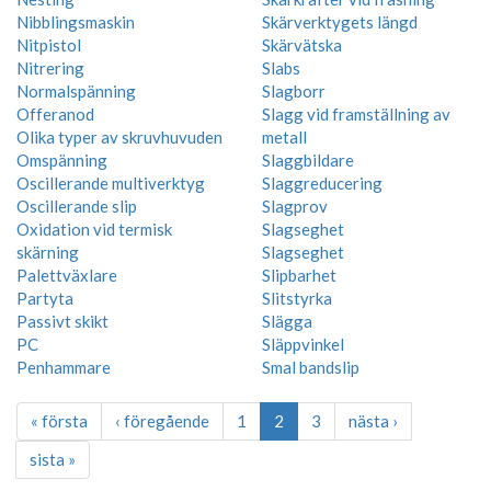
Nibblingsmaskin
Skärverktygets längd
Nitpistol
Skärvätska
Nitrering
Slabs
Normalspänning
Slagborr
Offeranod
Slagg vid framställning av
Olika typer av skruvhuvuden
metall
Omspänning
Slaggbildare
Oscillerande multiverktyg
Slaggreducering
Oscillerande slip
Slagprov
Oxidation vid termisk
Slagseghet
skärning
Slagseghet
Palettväxlare
Slipbarhet
Partyta
Slitstyrka
Passivt skikt
Slägga
PC
Släppvinkel
Penhammare
Smal bandslip
« första
‹ föregående
1
2
3
nästa ›
sista »