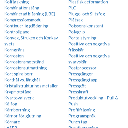
Kolfärskning
Plastisk deformation
Kombinationstång
PLC
Kombinerad blåsning (LBE)
Plugg- och Slitsfog
Kompressionsmodul
Plåtsax
Kontinuerlig glödgning
Poissons konstant
Kontrollpanel
Polygrip
Konvex, Struken och Konkav
Portalstyrning
svets
Positiva och negativa
Korngräns
frässkär
Korrosion
Positiva och negativa
Korrosionsmotstånd
svarvskär
Korrosionsutmattning
Postprocessor
Kort spiralborr
Pressgängor
Korthål vs. långhål
Pressgängtapp
Kristallstruktur hos metaller
Pressgöt
Krypmotstånd
Presskraft
Kvartovalsverk
Produktutveckling - Pull &
Kälfog
Push
Kärnborrning
Profilfräsning
Kärnor för gjutning
Programspråk
Körnare
Punch tap
LASER
Punktkorrosion