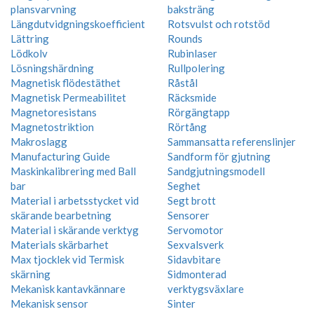
plansvarvning
baksträng
Längdutvidgningskoefficient
Rotsvulst och rotstöd
Lättring
Rounds
Lödkolv
Rubinlaser
Lösningshärdning
Rullpolering
Magnetisk flödestäthet
Råstål
Magnetisk Permeabilitet
Räcksmide
Magnetoresistans
Rörgängtapp
Magnetostriktion
Rörtång
Makroslagg
Sammansatta referenslinjer
Manufacturing Guide
Sandform för gjutning
Maskinkalibrering med Ball
Sandgjutningsmodell
bar
Seghet
Material i arbetsstycket vid
Segt brott
skärande bearbetning
Sensorer
Material i skärande verktyg
Servomotor
Materials skärbarhet
Sexvalsverk
Max tjocklek vid Termisk
Sidavbitare
skärning
Sidmonterad
Mekanisk kantavkännare
verktygsväxlare
Mekanisk sensor
Sinter