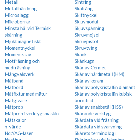
Metall
Sintring
Metallhärdning
Skaltång
Microslagg
Skiftnyckel
Mikroborrar
Skjuvmodul
Minsta hål vid Termisk
Skjuvspänning
skärning
Skruvmejsel
Mjukt magnetiskt
Skruvpistol
Momentnyckel
Skruvtving
Momentstav
Skänk
Motfräsning och
Skänkugn
medfräsning
Skär av Cermet
Mångvalsverk
Skär av hårdmetall (HM)
Mätband
Skär av keram
Mätbord
Skär av polykristallin diamant
Mätfixtur med mätur
Skär av polykristallin kubisk
Mätgivare
bornitrid
Mätprob
Skär av snabbstål (HSS)
Mätprob i verktygsmaskin
Skärande verktyg
Mätskalor
Skärdata vid fräsning
n-värde
Skärdata vid svarvning
Nd:YAG-laser
Skärets terminologi
Nesting
Skärkrafter vid fräsning