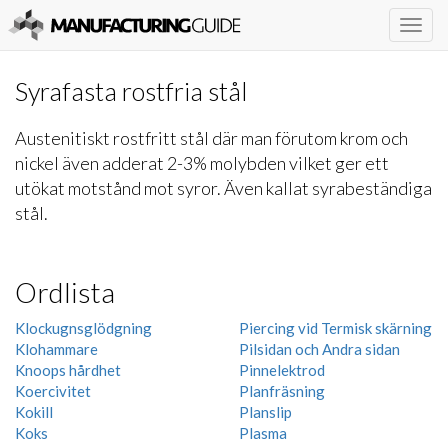
Togg
navig
Syrafasta rostfria stål
Austenitiskt rostfritt stål där man förutom krom och
nickel även adderat 2-3% molybden vilket ger ett
utökat motstånd mot syror. Även kallat syrabeständiga
stål.
Ordlista
Klockugnsglödgning
Piercing vid Termisk skärning
Klohammare
Pilsidan och Andra sidan
Knoops hårdhet
Pinnelektrod
Koercivitet
Planfräsning
Kokill
Planslip
Koks
Plasma