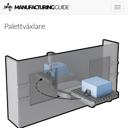
Togg
navig
Palettväxlare