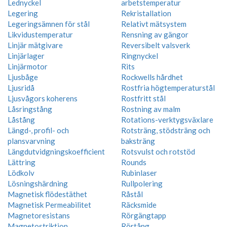
Lednyckel
arbetstemperatur
Legering
Rekristallation
Legeringsämnen för stål
Relativt mätsystem
Likvidustemperatur
Rensning av gängor
Linjär mätgivare
Reversibelt valsverk
Linjärlager
Ringnyckel
Linjärmotor
Rits
Ljusbåge
Rockwells hårdhet
Ljusridå
Rostfria högtemperaturstål
Ljusvågors koherens
Rostfritt stål
Låsringstång
Rostning av malm
Låstång
Rotations-verktygsväxlare
Längd-, profil- och
Rotsträng, stödsträng och
plansvarvning
baksträng
Längdutvidgningskoefficient
Rotsvulst och rotstöd
Lättring
Rounds
Lödkolv
Rubinlaser
Lösningshärdning
Rullpolering
Magnetisk flödestäthet
Råstål
Magnetisk Permeabilitet
Räcksmide
Magnetoresistans
Rörgängtapp
Magnetostriktion
Rörtång