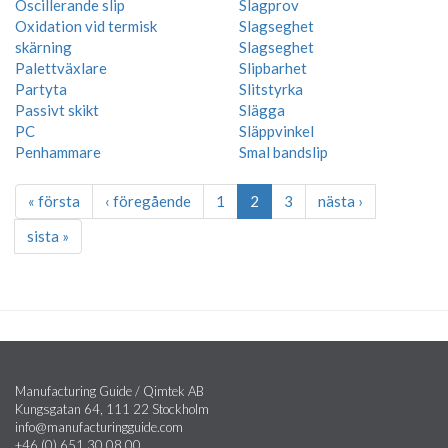
Oscillerande slip
Slagprov
Oxidation vid termisk
Slagseghet
skärning
Slagseghet
Palettväxlare
Slipbarhet
Partyta
Slitstyrka
Passivt skikt
Slägga
PC
Släppvinkel
Penhammare
Smal bandslip
« första
‹ föregående
1
2
3
nästa ›
sista »
Manufacturing Guide / Qimtek AB
Kungsgatan 64, 111 22 Stockholm
info@manufacturingguide.com
+46 (0) 651 30 08 00