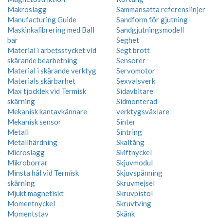
Makroslagg
Sammansatta referenslinjer
Manufacturing Guide
Sandform för gjutning
Maskinkalibrering med Ball
Sandgjutningsmodell
bar
Seghet
Material i arbetsstycket vid
Segt brott
skärande bearbetning
Sensorer
Material i skärande verktyg
Servomotor
Materials skärbarhet
Sexvalsverk
Max tjocklek vid Termisk
Sidavbitare
skärning
Sidmonterad
Mekanisk kantavkännare
verktygsväxlare
Mekanisk sensor
Sinter
Metall
Sintring
Metallhärdning
Skaltång
Microslagg
Skiftnyckel
Mikroborrar
Skjuvmodul
Minsta hål vid Termisk
Skjuvspänning
skärning
Skruvmejsel
Mjukt magnetiskt
Skruvpistol
Momentnyckel
Skruvtving
Momentstav
Skänk