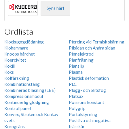
Syns här!
Ordlista
Klockugnsglödgning
Piercing vid Termisk skärning
Klohammare
Pilsidan och Andra sidan
Knoops hårdhet
Pinnelektrod
Koercivitet
Planfräsning
Kokill
Planslip
Koks
Plasma
Kolfärskning
Plastisk deformation
Kombinationstång
PLC
Kombinerad blåsning (LBE)
Plugg- och Slitsfog
Kompressionsmodul
Plåtsax
Kontinuerlig glödgning
Poissons konstant
Kontrollpanel
Polygrip
Konvex, Struken och Konkav
Portalstyrning
svets
Positiva och negativa
Korngräns
frässkär