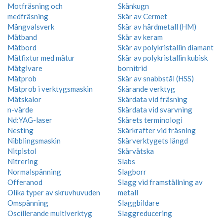
Motfräsning och
Skänkugn
medfräsning
Skär av Cermet
Mångvalsverk
Skär av hårdmetall (HM)
Mätband
Skär av keram
Mätbord
Skär av polykristallin diamant
Mätfixtur med mätur
Skär av polykristallin kubisk
Mätgivare
bornitrid
Mätprob
Skär av snabbstål (HSS)
Mätprob i verktygsmaskin
Skärande verktyg
Mätskalor
Skärdata vid fräsning
n-värde
Skärdata vid svarvning
Nd:YAG-laser
Skärets terminologi
Nesting
Skärkrafter vid fräsning
Nibblingsmaskin
Skärverktygets längd
Nitpistol
Skärvätska
Nitrering
Slabs
Normalspänning
Slagborr
Offeranod
Slagg vid framställning av
Olika typer av skruvhuvuden
metall
Omspänning
Slaggbildare
Oscillerande multiverktyg
Slaggreducering