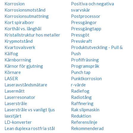
Korrosion
Positiva och negativa
Korrosionsmotstånd
svarvskär
Korrosionsutmattning
Postprocessor
Kort spiralborr
Pressgängor
Korthål vs. långhål
Pressgängtapp
Kristallstruktur hos metaller
Pressgöt
Krypmotstånd
Presskraft
Kvartovalsverk
Produktutveckling - Pull &
Kälfog
Push
Kärnborrning
Profilfräsning
Kärnor för gjutning
Programspråk
Körnare
Punch tap
LASER
Punktkorrosion
Laseravståndsmätare
r-värde
Lasermått
Radiefog
Laserresonator
Radiotång
Laserstråle
Raffinering
Laserstråle vs vanligt ljus
Rak slipmaskin
laxstjärt
Reduktion
LD-konverter
Referenslinje
Lean duplexa rostfria stål
Rekommenderad