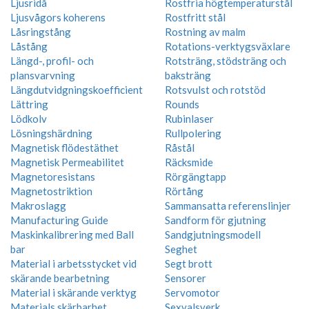
Ljusridå
Rostfria högtemperaturstål
Ljusvågors koherens
Rostfritt stål
Låsringstång
Rostning av malm
Låstång
Rotations-verktygsväxlare
Längd-, profil- och
Rotsträng, stödsträng och
plansvarvning
baksträng
Längdutvidgningskoefficient
Rotsvulst och rotstöd
Lättring
Rounds
Lödkolv
Rubinlaser
Lösningshärdning
Rullpolering
Magnetisk flödestäthet
Råstål
Magnetisk Permeabilitet
Räcksmide
Magnetoresistans
Rörgängtapp
Magnetostriktion
Rörtång
Makroslagg
Sammansatta referenslinjer
Manufacturing Guide
Sandform för gjutning
Maskinkalibrering med Ball
Sandgjutningsmodell
bar
Seghet
Material i arbetsstycket vid
Segt brott
skärande bearbetning
Sensorer
Material i skärande verktyg
Servomotor
Materials skärbarhet
Sexvalsverk