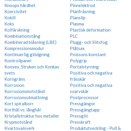
Knoops hårdhet
Pinnelektrod
Koercivitet
Planfräsning
Kokill
Planslip
Koks
Plasma
Kolfärskning
Plastisk deformation
Kombinationstång
PLC
Kombinerad blåsning (LBE)
Plugg- och Slitsfog
Kompressionsmodul
Plåtsax
Kontinuerlig glödgning
Poissons konstant
Kontrollpanel
Polygrip
Konvex, Struken och Konkav
Portalstyrning
svets
Positiva och negativa
Korngräns
frässkär
Korrosion
Positiva och negativa
Korrosionsmotstånd
svarvskär
Korrosionsutmattning
Postprocessor
Kort spiralborr
Pressgängor
Korthål vs. långhål
Pressgängtapp
Kristallstruktur hos metaller
Pressgöt
Krypmotstånd
Presskraft
Kvartovalsverk
Produktutveckling - Pull &