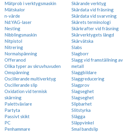
Mätprob i verktygsmaskin
Skärande verktyg
Mätskalor
Skärdata vid fräsning
n-värde
Skärdata vid svarvning
Nd:YAG-laser
Skärets terminologi
Nesting
Skärkrafter vid fräsning
Nibblingsmaskin
Skärverktygets längd
Nitpistol
Skärvätska
Nitrering
Slabs
Normalspänning
Slagborr
Offeranod
Slagg vid framställning av
Olika typer av skruvhuvuden
metall
Omspänning
Slaggbildare
Oscillerande multiverktyg
Slaggreducering
Oscillerande slip
Slagprov
Oxidation vid termisk
Slagseghet
skärning
Slagseghet
Palettväxlare
Slipbarhet
Partyta
Slitstyrka
Passivt skikt
Slägga
PC
Släppvinkel
Penhammare
Smal bandslip