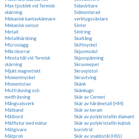
Max tjocklek vid Termisk
Sidavbitare
skärning
Sidmonterad
Mekanisk kantavkännare
verktygsväxlare
Mekanisk sensor
Sinter
Metall
Sintring
Metallhärdning
Skaltång
Microslagg
Skiftnyckel
Mikroborrar
Skjuvmodul
Minsta hål vid Termisk
Skjuvspänning
skärning
Skruvmejsel
Mjukt magnetiskt
Skruvpistol
Momentnyckel
Skruvtving
Momentstav
Skänk
Motfräsning och
Skänkugn
medfräsning
Skär av Cermet
Mångvalsverk
Skär av hårdmetall (HM)
Mätband
Skär av keram
Mätbord
Skär av polykristallin diamant
Mätfixtur med mätur
Skär av polykristallin kubisk
Mätgivare
bornitrid
Mätprob
Skär av snabbstål (HSS)