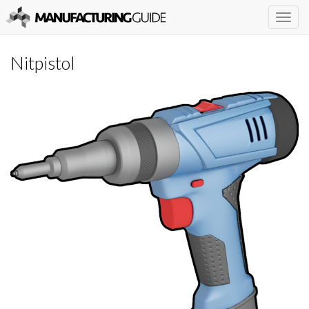
Togg
navig
Nitpistol