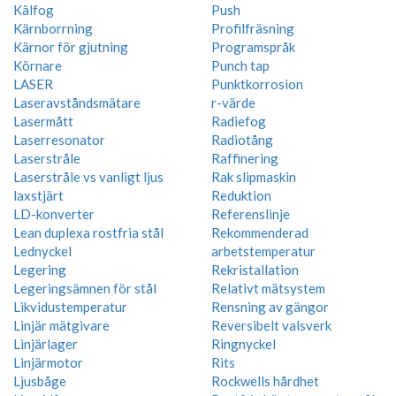
Kälfog
Push
Kärnborrning
Profilfräsning
Kärnor för gjutning
Programspråk
Körnare
Punch tap
LASER
Punktkorrosion
Laseravståndsmätare
r-värde
Lasermått
Radiefog
Laserresonator
Radiotång
Laserstråle
Raffinering
Laserstråle vs vanligt ljus
Rak slipmaskin
laxstjärt
Reduktion
LD-konverter
Referenslinje
Lean duplexa rostfria stål
Rekommenderad
Lednyckel
arbetstemperatur
Legering
Rekristallation
Legeringsämnen för stål
Relativt mätsystem
Likvidustemperatur
Rensning av gängor
Linjär mätgivare
Reversibelt valsverk
Linjärlager
Ringnyckel
Linjärmotor
Rits
Ljusbåge
Rockwells hårdhet