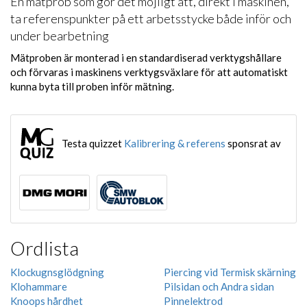
En mätprob som gör det möjligt att, direkt i maskinen,
ta referenspunkter på ett arbetsstycke både inför och
under bearbetning
Mätproben är monterad i en standardiserad verktygshållare
och förvaras i maskinens verktygsväxlare för att automatiskt
kunna byta till proben inför mätning.
Testa quizzet
Kalibrering & referens
sponsrat av
Ordlista
Klockugnsglödgning
Piercing vid Termisk skärning
Klohammare
Pilsidan och Andra sidan
Knoops hårdhet
Pinnelektrod