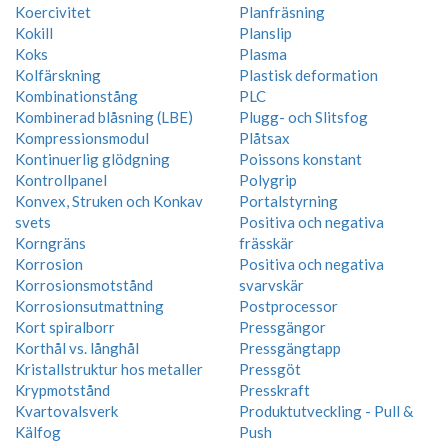
Koercivitet
Planfräsning
Kokill
Planslip
Koks
Plasma
Kolfärskning
Plastisk deformation
Kombinationstång
PLC
Kombinerad blåsning (LBE)
Plugg- och Slitsfog
Kompressionsmodul
Plåtsax
Kontinuerlig glödgning
Poissons konstant
Kontrollpanel
Polygrip
Konvex, Struken och Konkav
Portalstyrning
svets
Positiva och negativa
Korngräns
frässkär
Korrosion
Positiva och negativa
Korrosionsmotstånd
svarvskär
Korrosionsutmattning
Postprocessor
Kort spiralborr
Pressgängor
Korthål vs. långhål
Pressgängtapp
Kristallstruktur hos metaller
Pressgöt
Krypmotstånd
Presskraft
Kvartovalsverk
Produktutveckling - Pull &
Kälfog
Push