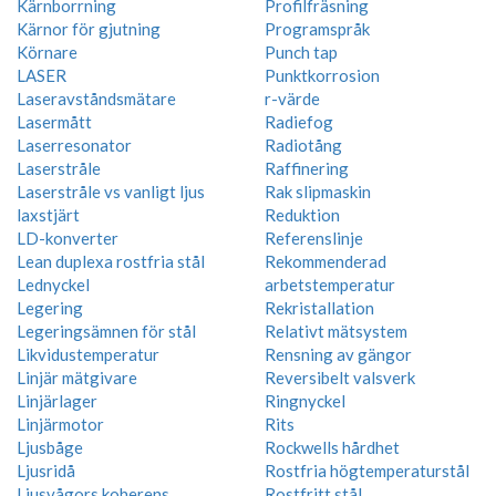
Kärnborrning
Profilfräsning
Kärnor för gjutning
Programspråk
Körnare
Punch tap
LASER
Punktkorrosion
Laseravståndsmätare
r-värde
Lasermått
Radiefog
Laserresonator
Radiotång
Laserstråle
Raffinering
Laserstråle vs vanligt ljus
Rak slipmaskin
laxstjärt
Reduktion
LD-konverter
Referenslinje
Lean duplexa rostfria stål
Rekommenderad
Lednyckel
arbetstemperatur
Legering
Rekristallation
Legeringsämnen för stål
Relativt mätsystem
Likvidustemperatur
Rensning av gängor
Linjär mätgivare
Reversibelt valsverk
Linjärlager
Ringnyckel
Linjärmotor
Rits
Ljusbåge
Rockwells hårdhet
Ljusridå
Rostfria högtemperaturstål
Ljusvågors koherens
Rostfritt stål