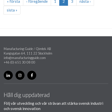
« första
‹ föregående
1
2
3
nästa ›
sista »
Manufacturing Guide / Qimtek AB
Kungsgatan 64, 111 22 Stockholm
info@manufacturingguide.com
+46 (0) 651 30 08 00
Håll dig uppdaterad
Följ vår utveckling och vår strävan att stärka svensk industri
och svensk innovation