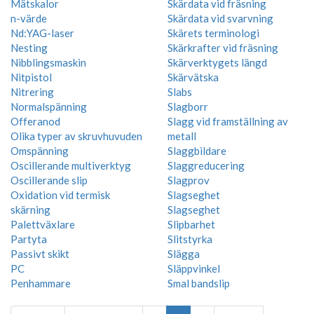
Mätskalor
Skärdata vid fräsning
n-värde
Skärdata vid svarvning
Nd:YAG-laser
Skärets terminologi
Nesting
Skärkrafter vid fräsning
Nibblingsmaskin
Skärverktygets längd
Nitpistol
Skärvätska
Nitrering
Slabs
Normalspänning
Slagborr
Offeranod
Slagg vid framställning av
Olika typer av skruvhuvuden
metall
Omspänning
Slaggbildare
Oscillerande multiverktyg
Slaggreducering
Oscillerande slip
Slagprov
Oxidation vid termisk
Slagseghet
skärning
Slagseghet
Palettväxlare
Slipbarhet
Partyta
Slitstyrka
Passivt skikt
Slägga
PC
Släppvinkel
Penhammare
Smal bandslip