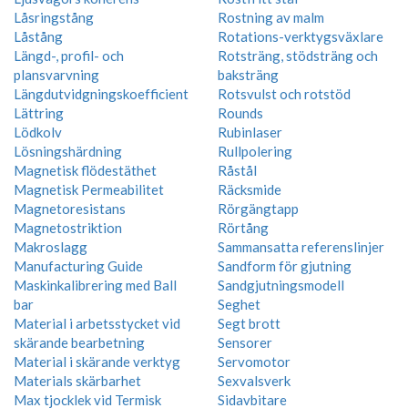
Låsringstång
Rostning av malm
Låstång
Rotations-verktygsväxlare
Längd-, profil- och
Rotsträng, stödsträng och
plansvarvning
baksträng
Längdutvidgningskoefficient
Rotsvulst och rotstöd
Lättring
Rounds
Lödkolv
Rubinlaser
Lösningshärdning
Rullpolering
Magnetisk flödestäthet
Råstål
Magnetisk Permeabilitet
Räcksmide
Magnetoresistans
Rörgängtapp
Magnetostriktion
Rörtång
Makroslagg
Sammansatta referenslinjer
Manufacturing Guide
Sandform för gjutning
Maskinkalibrering med Ball
Sandgjutningsmodell
bar
Seghet
Material i arbetsstycket vid
Segt brott
skärande bearbetning
Sensorer
Material i skärande verktyg
Servomotor
Materials skärbarhet
Sexvalsverk
Max tjocklek vid Termisk
Sidavbitare