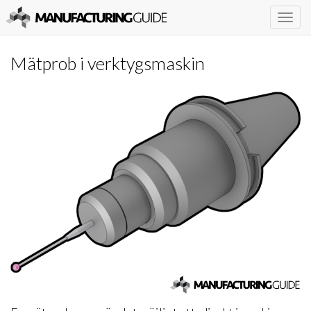
Togg
navig
Mätprob i verktygsmaskin