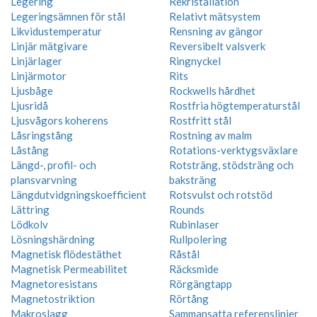
Legering
Rekristallation
Legeringsämnen för stål
Relativt mätsystem
Likvidustemperatur
Rensning av gängor
Linjär mätgivare
Reversibelt valsverk
Linjärlager
Ringnyckel
Linjärmotor
Rits
Ljusbåge
Rockwells hårdhet
Ljusridå
Rostfria högtemperaturstål
Ljusvågors koherens
Rostfritt stål
Låsringstång
Rostning av malm
Låstång
Rotations-verktygsväxlare
Längd-, profil- och
Rotsträng, stödsträng och
plansvarvning
baksträng
Längdutvidgningskoefficient
Rotsvulst och rotstöd
Lättring
Rounds
Lödkolv
Rubinlaser
Lösningshärdning
Rullpolering
Magnetisk flödestäthet
Råstål
Magnetisk Permeabilitet
Räcksmide
Magnetoresistans
Rörgängtapp
Magnetostriktion
Rörtång
Makroslagg
Sammansatta referenslinjer