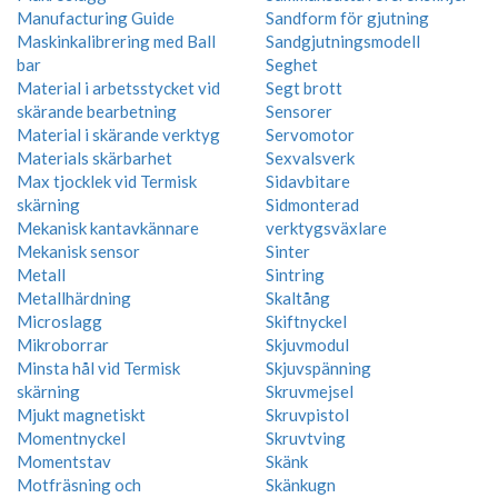
Manufacturing Guide
Sandform för gjutning
Maskinkalibrering med Ball
Sandgjutningsmodell
bar
Seghet
Material i arbetsstycket vid
Segt brott
skärande bearbetning
Sensorer
Material i skärande verktyg
Servomotor
Materials skärbarhet
Sexvalsverk
Max tjocklek vid Termisk
Sidavbitare
skärning
Sidmonterad
Mekanisk kantavkännare
verktygsväxlare
Mekanisk sensor
Sinter
Metall
Sintring
Metallhärdning
Skaltång
Microslagg
Skiftnyckel
Mikroborrar
Skjuvmodul
Minsta hål vid Termisk
Skjuvspänning
skärning
Skruvmejsel
Mjukt magnetiskt
Skruvpistol
Momentnyckel
Skruvtving
Momentstav
Skänk
Motfräsning och
Skänkugn