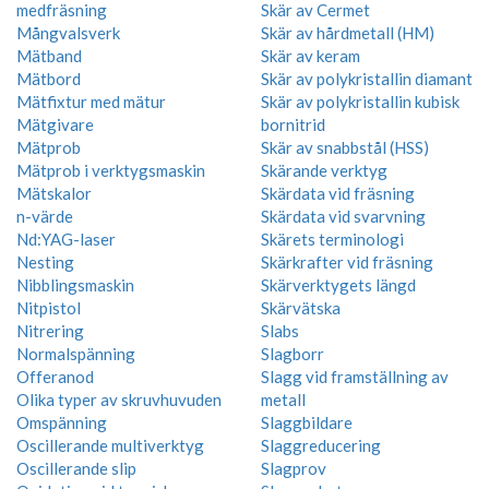
medfräsning
Skär av Cermet
Mångvalsverk
Skär av hårdmetall (HM)
Mätband
Skär av keram
Mätbord
Skär av polykristallin diamant
Mätfixtur med mätur
Skär av polykristallin kubisk
Mätgivare
bornitrid
Mätprob
Skär av snabbstål (HSS)
Mätprob i verktygsmaskin
Skärande verktyg
Mätskalor
Skärdata vid fräsning
n-värde
Skärdata vid svarvning
Nd:YAG-laser
Skärets terminologi
Nesting
Skärkrafter vid fräsning
Nibblingsmaskin
Skärverktygets längd
Nitpistol
Skärvätska
Nitrering
Slabs
Normalspänning
Slagborr
Offeranod
Slagg vid framställning av
Olika typer av skruvhuvuden
metall
Omspänning
Slaggbildare
Oscillerande multiverktyg
Slaggreducering
Oscillerande slip
Slagprov