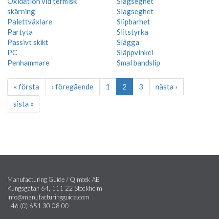
Oxidation vid termisk
Slagseghet
skärning
Slagseghet
Palettväxlare
Slipbarhet
Partyta
Slitstyrka
Passivt skikt
Slägga
PC
Släppvinkel
Penhammare
Smal bandslip
« första
‹ föregående
1
2
3
nästa ›
sista »
Manufacturing Guide / Qimtek AB
Kungsgatan 64, 111 22 Stockholm
info@manufacturingguide.com
+46 (0) 651 30 08 00