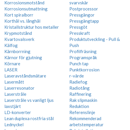
Korrosionsmotstånd
svarvskär
Korrosionsutmattning
Postprocessor
Kort spiralborr
Pressgängor
Korthål vs. långhål
Pressgängtapp
Kristallstruktur hos metaller
Pressgöt
Krypmotstånd
Presskraft
Kvartovalsverk
Produktutveckling - Pull &
Kälfog
Push
Kärnborrning
Profilfräsning
Kärnor för gjutning
Programspråk
Körnare
Punch tap
LASER
Punktkorrosion
Laseravståndsmätare
r-värde
Lasermått
Radiefog
Laserresonator
Radiotång
Laserstråle
Raffinering
Laserstråle vs vanligt ljus
Rak slipmaskin
laxstjärt
Reduktion
LD-konverter
Referenslinje
Lean duplexa rostfria stål
Rekommenderad
Lednyckel
arbetstemperatur