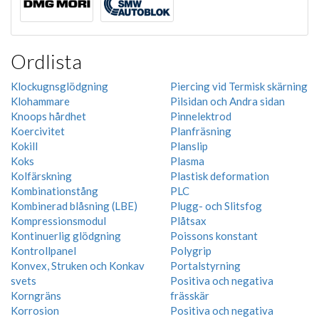
Ordlista
Klockugnsglödgning
Piercing vid Termisk skärning
Klohammare
Pilsidan och Andra sidan
Knoops hårdhet
Pinnelektrod
Koercivitet
Planfräsning
Kokill
Planslip
Koks
Plasma
Kolfärskning
Plastisk deformation
Kombinationstång
PLC
Kombinerad blåsning (LBE)
Plugg- och Slitsfog
Kompressionsmodul
Plåtsax
Kontinuerlig glödgning
Poissons konstant
Kontrollpanel
Polygrip
Konvex, Struken och Konkav
Portalstyrning
svets
Positiva och negativa
Korngräns
frässkär
Korrosion
Positiva och negativa