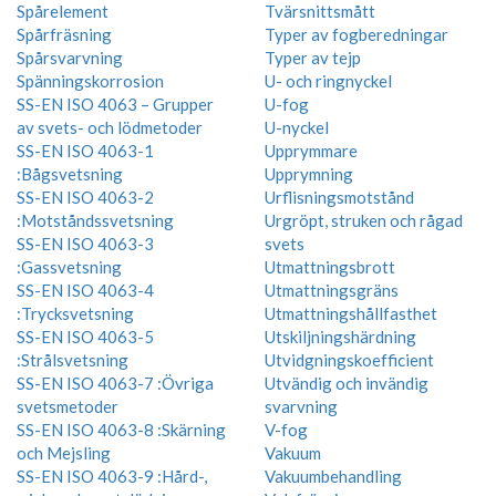
Spårelement
Tvärsnittsmått
Spårfräsning
Typer av fogberedningar
Spårsvarvning
Typer av tejp
Spänningskorrosion
U- och ringnyckel
SS-EN ISO 4063 – Grupper
U-fog
av svets- och lödmetoder
U-nyckel
SS-EN ISO 4063-1
Upprymmare
:Bågsvetsning
Upprymning
SS-EN ISO 4063-2
Urflisningsmotstånd
:Motståndssvetsning
Urgröpt, struken och rågad
SS-EN ISO 4063-3
svets
:Gassvetsning
Utmattningsbrott
SS-EN ISO 4063-4
Utmattningsgräns
:Trycksvetsning
Utmattningshållfasthet
SS-EN ISO 4063-5
Utskiljningshärdning
:Strålsvetsning
Utvidgningskoefficient
SS-EN ISO 4063-7 :Övriga
Utvändig och invändig
svetsmetoder
svarvning
SS-EN ISO 4063-8 :Skärning
V-fog
och Mejsling
Vakuum
SS-EN ISO 4063-9 :Hård-,
Vakuumbehandling