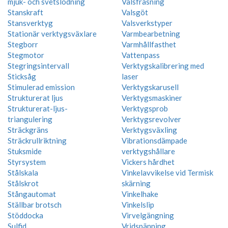
mjuk- och svetslödning
Valsfräsning
Stanskraft
Valsgöt
Stansverktyg
Valsverkstyper
Stationär verktygsväxlare
Varmbearbetning
Stegborr
Varmhållfasthet
Stegmotor
Vattenpass
Stegringsintervall
Verktygskalibrering med
Sticksåg
laser
Stimulerad emission
Verktygskarusell
Strukturerat ljus
Verktygsmaskiner
Strukturerat-ljus-
Verktygsprob
triangulering
Verktygsrevolver
Sträckgräns
Verktygsväxling
Sträckrullriktning
Vibrationsdämpade
Stuksmide
verktygshållare
Styrsystem
Vickers hårdhet
Stålskala
Vinkelavvikelse vid Termisk
Stålskrot
skärning
Stångautomat
Vinkelhake
Ställbar brotsch
Vinkelslip
Stöddocka
Virvelgängning
Sulfid
Vridspänning