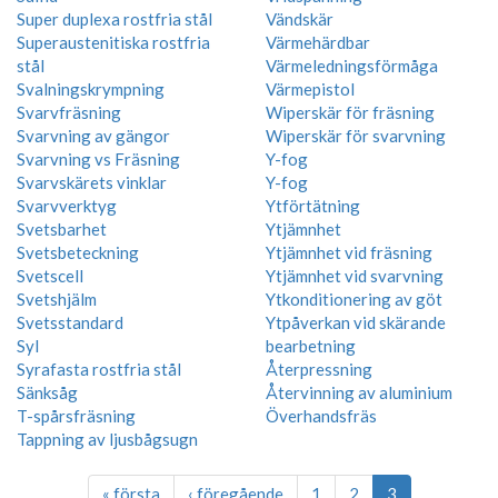
Super duplexa rostfria stål
Vändskär
Superaustenitiska rostfria
Värmehärdbar
stål
Värmeledningsförmåga
Svalningskrympning
Värmepistol
Svarvfräsning
Wiperskär för fräsning
Svarvning av gängor
Wiperskär för svarvning
Svarvning vs Fräsning
Y-fog
Svarvskärets vinklar
Y-fog
Svarvverktyg
Ytförtätning
Svetsbarhet
Ytjämnhet
Svetsbeteckning
Ytjämnhet vid fräsning
Svetscell
Ytjämnhet vid svarvning
Svetshjälm
Ytkonditionering av göt
Svetsstandard
Ytpåverkan vid skärande
Syl
bearbetning
Syrafasta rostfria stål
Återpressning
Sänksåg
Återvinning av aluminium
T-spårsfräsning
Överhandsfräs
Tappning av ljusbågsugn
« första
‹ föregående
1
2
3