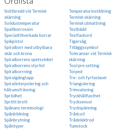
Ordlista
Snittbredd vid Termisk
Temperaturinställning
skärning
Termisk skärning
Solidustemperatur
Termisk utmattning
Spaltkorrosion
Testbädd
Specialtillverkade borrar
Testfackord
Spikpistol
Tigersåg
Spiralborr med utbytbara
Tilläggssymbol
skär och krona
Toleranser vid Termisk
Spiralborrens spetsvinkel
skärning
Spiralborrens styrlist
Tool pre setting
Spiralborrning
Torped
Spiralgängtapp
Tre- och fyrfaslaser
Spiralinterpolering och
Triangulering
hålrumsfräsning
Trimvalsning
Sprödhet
Tryckhållfasthet
Sprött brott
Trycksensor
Spånans terminologi
Tryckspänning
Spånbildning
Trådcoil
Spånbrytning
Trådelektrod
Spåntyper
Tumstock