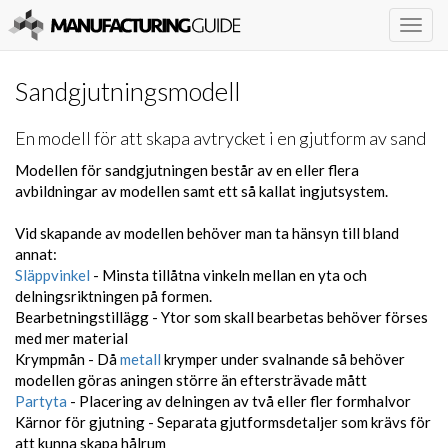
Togg
navig
Sandgjutningsmodell
En modell för att skapa avtrycket i en gjutform av sand
Modellen för sandgjutningen består av en eller flera
avbildningar av modellen samt ett så kallat ingjutsystem.
Vid skapande av modellen behöver man ta hänsyn till bland
annat:
Släppvinkel
- Minsta tillåtna vinkeln mellan en yta och
delningsriktningen på formen.
Bearbetningstillägg - Ytor som skall bearbetas behöver förses
med mer material
Krympmån - Då
metall
krymper under svalnande så behöver
modellen göras aningen större än eftersträvade mått
Partyta
- Placering av delningen av två eller fler formhalvor
Kärnor för gjutning - Separata gjutformsdetaljer som krävs för
att kunna skapa hålrum