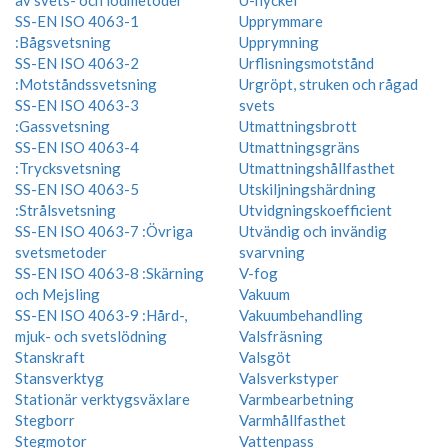
SS-EN ISO 4063-1
Upprymmare
:Bågsvetsning
Upprymning
SS-EN ISO 4063-2
Urflisningsmotstånd
:Motståndssvetsning
Urgröpt, struken och rågad
SS-EN ISO 4063-3
svets
:Gassvetsning
Utmattningsbrott
SS-EN ISO 4063-4
Utmattningsgräns
:Trycksvetsning
Utmattningshållfasthet
SS-EN ISO 4063-5
Utskiljningshärdning
:Strålsvetsning
Utvidgningskoefficient
SS-EN ISO 4063-7 :Övriga
Utvändig och invändig
svetsmetoder
svarvning
SS-EN ISO 4063-8 :Skärning
V-fog
och Mejsling
Vakuum
SS-EN ISO 4063-9 :Hård-,
Vakuumbehandling
mjuk- och svetslödning
Valsfräsning
Stanskraft
Valsgöt
Stansverktyg
Valsverkstyper
Stationär verktygsväxlare
Varmbearbetning
Stegborr
Varmhållfasthet
Stegmotor
Vattenpass