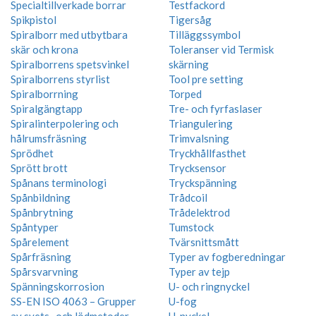
Specialtillverkade borrar
Testfackord
Spikpistol
Tigersåg
Spiralborr med utbytbara
Tilläggssymbol
skär och krona
Toleranser vid Termisk
Spiralborrens spetsvinkel
skärning
Spiralborrens styrlist
Tool pre setting
Spiralborrning
Torped
Spiralgängtapp
Tre- och fyrfaslaser
Spiralinterpolering och
Triangulering
hålrumsfräsning
Trimvalsning
Sprödhet
Tryckhållfasthet
Sprött brott
Trycksensor
Spånans terminologi
Tryckspänning
Spånbildning
Trådcoil
Spånbrytning
Trådelektrod
Spåntyper
Tumstock
Spårelement
Tvärsnittsmått
Spårfräsning
Typer av fogberedningar
Spårsvarvning
Typer av tejp
Spänningskorrosion
U- och ringnyckel
SS-EN ISO 4063 – Grupper
U-fog
av svets- och lödmetoder
U-nyckel