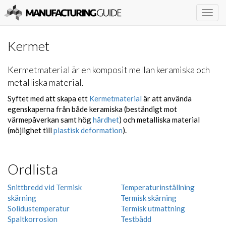
Togg
navig
Kermet
Kermetmaterial är en komposit mellan keramiska och
metalliska material.
Syftet med att skapa ett
Kermetmaterial
är att använda
egenskaperna från både keramiska (beständigt mot
värmepåverkan samt hög
hårdhet
) och metalliska material
(möjlighet till
plastisk deformation
).
Ordlista
Snittbredd vid Termisk
Temperaturinställning
skärning
Termisk skärning
Solidustemperatur
Termisk utmattning
Spaltkorrosion
Testbädd