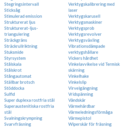
Stegringsintervall
Verktygskalibrering med
Sticksåg
laser
Stimulerad emission
Verktygskarusell
Strukturerat ljus
Verktygsmaskiner
Strukturerat-ljus-
Verktygsprob
triangulering
Verktygsrevolver
Sträckgräns
Verktygsväxling
Sträckrullriktning
Vibrationsdämpade
Stuksmide
verktygshållare
Styrsystem
Vickers hårdhet
Stålskala
Vinkelavvikelse vid Termisk
Stålskrot
skärning
Stångautomat
Vinkelhake
Ställbar brotsch
Vinkelslip
Stöddocka
Virvelgängning
Sulfid
Vridspänning
Super duplexa rostfria stål
Vändskär
Superaustenitiska rostfria
Värmehärdbar
stål
Värmeledningsförmåga
Svalningskrympning
Värmepistol
Svarvfräsning
Wiperskär för fräsning