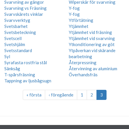
Svarvning av gängor
Wiperskär för svarvning
Svarvning vs Fräsning
Y-fog
Svarvskärets vinklar
Y-fog
Svarvverktyg
Ytförtätning
Svetsbarhet
Ytjämnhet
Svetsbeteckning
Ytjämnhet vid fräsning
Svetscell
Ytjämnhet vid svarvning
Svetshjälm
Ytkonditionering av göt
Svetsstandard
Ytpåverkan vid skärande
Syl
bearbetning
Syrafasta rostfria stål
Återpressning
Sänksåg
Återvinning av aluminium
T-spårsfräsning
Överhandsfräs
Tappning av ljusbågsugn
« första
‹ föregående
1
2
3