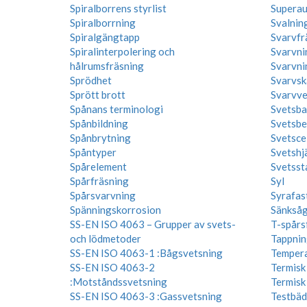
Spiralborrens styrlist
Superaus
Spiralborrning
Svalnin
Spiralgängtapp
Svarvfr
Spiralinterpolering och
Svarvni
hålrumsfräsning
Svarvni
Sprödhet
Svarvsk
Sprött brott
Svarvve
Spånans terminologi
Svetsba
Spånbildning
Svetsbe
Spånbrytning
Svetscel
Spåntyper
Svetshj
Spårelement
Svetsst
Spårfräsning
Syl
Spårsvarvning
Syrafast
Spänningskorrosion
Sänkså
SS-EN ISO 4063 – Grupper av svets-
T-spårs
och lödmetoder
Tappnin
SS-EN ISO 4063-1 :Bågsvetsning
Tempera
SS-EN ISO 4063-2
Termisk
:Motståndssvetsning
Termisk
SS-EN ISO 4063-3 :Gassvetsning
Testbäd