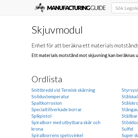
Skjuvmodul
Enhet för att beräkna ett materials motstånd
Ett materials motstånd mot skjuvning kan beräknas u
Ordlista
Snittbredd vid Termisk skärning
Styrsys
Solidustemperatur
Stålskal
Spaltkorrosion
Stålskr
Specialtillverkade borrar
Stånga
Spikpistol
Ställbar
Spiralborr med utbytbara skär och
Stöddo
krona
Sulfid
Spiralborrens spetsvinkel
Super du