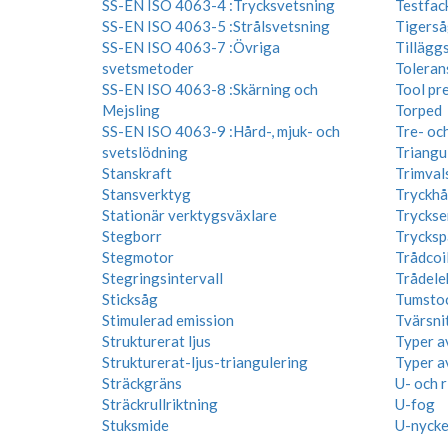
SS-EN ISO 4063-4 :Trycksvetsning
Testfac
SS-EN ISO 4063-5 :Strålsvetsning
Tigerså
SS-EN ISO 4063-7 :Övriga
Tillägg
svetsmetoder
Toleran
SS-EN ISO 4063-8 :Skärning och
Tool pre
Mejsling
Torped
SS-EN ISO 4063-9 :Hård-, mjuk- och
Tre- och
svetslödning
Triangu
Stanskraft
Trimval
Stansverktyg
Tryckhå
Stationär verktygsväxlare
Tryckse
Stegborr
Trycksp
Stegmotor
Trådcoi
Stegringsintervall
Trådele
Sticksåg
Tumsto
Stimulerad emission
Tvärsni
Strukturerat ljus
Typer a
Strukturerat-ljus-triangulering
Typer a
Sträckgräns
U- och 
Sträckrullriktning
U-fog
Stuksmide
U-nycke