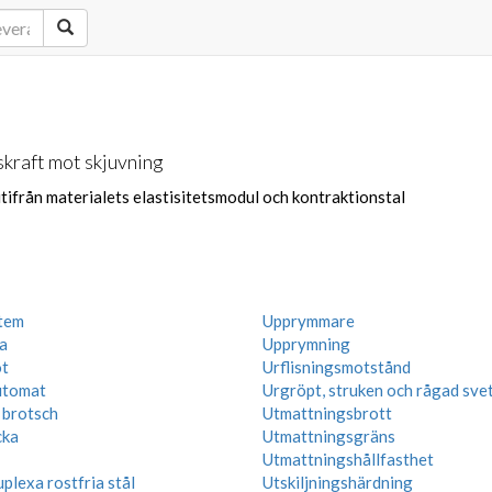
skraft mot skjuvning
tifrån materialets elastisitetsmodul och kontraktionstal
tem
Upprymmare
a
Upprymning
ot
Urflisningsmotstånd
utomat
Urgröpt, struken och rågad sve
 brotsch
Utmattningsbrott
cka
Utmattningsgräns
Utmattningshållfasthet
plexa rostfria stål
Utskiljningshärdning