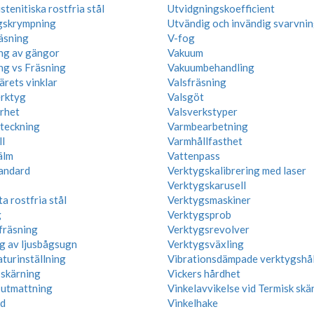
tenitiska rostfria stål
Utvidgningskoefficient
gskrympning
Utvändig och invändig svarvni
äsning
V-fog
ng av gängor
Vakuum
ng vs Fräsning
Vakuumbehandling
ärets vinklar
Valsfräsning
rktyg
Valsgöt
rhet
Valsverkstyper
teckning
Varmbearbetning
l
Varmhållfasthet
älm
Vattenpass
andard
Verktygskalibrering med laser
Verktygskarusell
a rostfria stål
Verktygsmaskiner
g
Verktygsprob
fräsning
Verktygsrevolver
g av ljusbågsugn
Verktygsväxling
turinställning
Vibrationsdämpade verktygshål
 skärning
Vickers hårdhet
 utmattning
Vinkelavvikelse vid Termisk skä
d
Vinkelhake