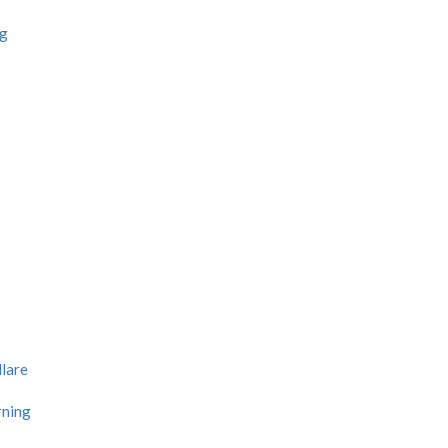
ng
lare
rning