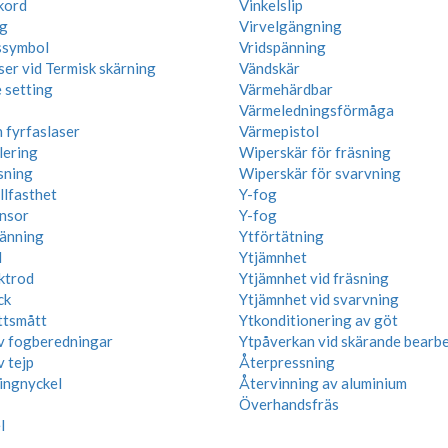
kord
Vinkelslip
g
Virvelgängning
ssymbol
Vridspänning
ser vid Termisk skärning
Vändskär
 setting
Värmehärdbar
Värmeledningsförmåga
 fyrfaslaser
Värmepistol
lering
Wiperskär för fräsning
sning
Wiperskär för svarvning
llfasthet
Y-fog
nsor
Y-fog
änning
Ytförtätning
l
Ytjämnhet
ktrod
Ytjämnhet vid fräsning
ck
Ytjämnhet vid svarvning
ttsmått
Ytkonditionering av göt
v fogberedningar
Ytpåverkan vid skärande bearb
v tejp
Återpressning
ringnyckel
Återvinning av aluminium
Överhandsfräs
l