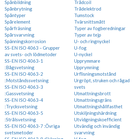
Spånbildning
Trådcoil
Spånbrytning
Trådelektrod
Spåntyper
Tumstock
Spårelement
Tvärsnittsmått
Spårfräsning
Typer av fogberedningar
Spårsvarvning
Typer av tejp
Spänningskorrosion
U- och ringnyckel
SS-EN ISO 4063 – Grupper
U-fog
av svets- och lödmetoder
U-nyckel
SS-EN ISO 4063-1
Upprymmare
:Bågsvetsning
Upprymning
SS-EN ISO 4063-2
Urflisningsmotstånd
:Motståndssvetsning
Urgröpt, struken och rågad
SS-EN ISO 4063-3
svets
:Gassvetsning
Utmattningsbrott
SS-EN ISO 4063-4
Utmattningsgräns
:Trycksvetsning
Utmattningshållfasthet
SS-EN ISO 4063-5
Utskiljningshärdning
:Strålsvetsning
Utvidgningskoefficient
SS-EN ISO 4063-7 :Övriga
Utvändig och invändig
svetsmetoder
svarvning