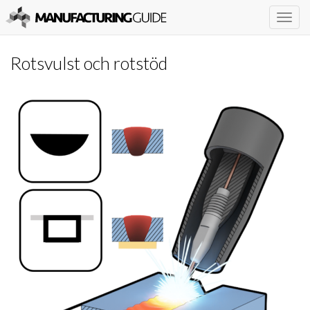
Togg
navig
Rotsvulst och rotstöd