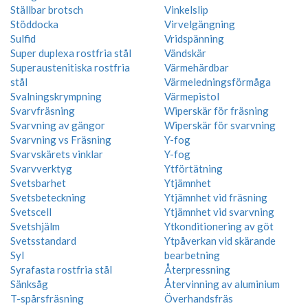
Ställbar brotsch
Vinkelslip
Stöddocka
Virvelgängning
Sulfid
Vridspänning
Super duplexa rostfria stål
Vändskär
Superaustenitiska rostfria
Värmehärdbar
stål
Värmeledningsförmåga
Svalningskrympning
Värmepistol
Svarvfräsning
Wiperskär för fräsning
Svarvning av gängor
Wiperskär för svarvning
Svarvning vs Fräsning
Y-fog
Svarvskärets vinklar
Y-fog
Svarvverktyg
Ytförtätning
Svetsbarhet
Ytjämnhet
Svetsbeteckning
Ytjämnhet vid fräsning
Svetscell
Ytjämnhet vid svarvning
Svetshjälm
Ytkonditionering av göt
Svetsstandard
Ytpåverkan vid skärande
Syl
bearbetning
Syrafasta rostfria stål
Återpressning
Sänksåg
Återvinning av aluminium
T-spårsfräsning
Överhandsfräs