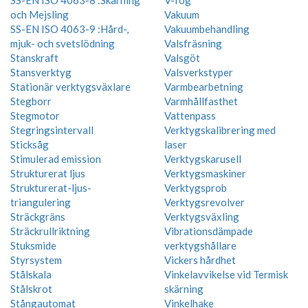
SS-EN ISO 4063-8 :Skärning
V-fog
och Mejsling
Vakuum
SS-EN ISO 4063-9 :Hård-,
Vakuumbehandling
mjuk- och svetslödning
Valsfräsning
Stanskraft
Valsgöt
Stansverktyg
Valsverkstyper
Stationär verktygsväxlare
Varmbearbetning
Stegborr
Varmhållfasthet
Stegmotor
Vattenpass
Stegringsintervall
Verktygskalibrering med
Sticksåg
laser
Stimulerad emission
Verktygskarusell
Strukturerat ljus
Verktygsmaskiner
Strukturerat-ljus-
Verktygsprob
triangulering
Verktygsrevolver
Sträckgräns
Verktygsväxling
Sträckrullriktning
Vibrationsdämpade
Stuksmide
verktygshållare
Styrsystem
Vickers hårdhet
Stålskala
Vinkelavvikelse vid Termisk
Stålskrot
skärning
Stångautomat
Vinkelhake