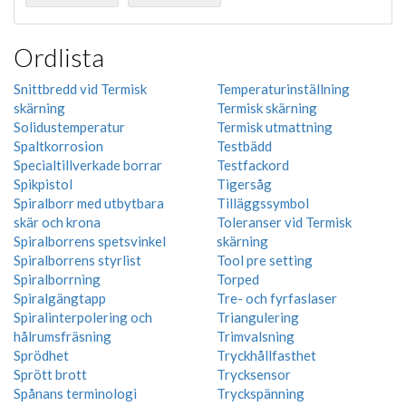
Ordlista
Snittbredd vid Termisk
Temperaturinställning
skärning
Termisk skärning
Solidustemperatur
Termisk utmattning
Spaltkorrosion
Testbädd
Specialtillverkade borrar
Testfackord
Spikpistol
Tigersåg
Spiralborr med utbytbara
Tilläggssymbol
skär och krona
Toleranser vid Termisk
Spiralborrens spetsvinkel
skärning
Spiralborrens styrlist
Tool pre setting
Spiralborrning
Torped
Spiralgängtapp
Tre- och fyrfaslaser
Spiralinterpolering och
Triangulering
hålrumsfräsning
Trimvalsning
Sprödhet
Tryckhållfasthet
Sprött brott
Trycksensor
Spånans terminologi
Tryckspänning