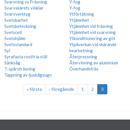
Svarvning vs Fräsning
Y-fog
Svarvskärets vinklar
Y-fog
Svarvverktyg
Ytförtätning
Svetsbarhet
Ytjämnhet
Svetsbeteckning
Ytjämnhet vid fräsning
Svetscell
Ytjämnhet vid svarvning
Svetshjälm
Ytkonditionering av göt
Svetsstandard
Ytpåverkan vid skärande
Syl
bearbetning
Syrafasta rostfria stål
Återpressning
Sänksåg
Återvinning av aluminium
T-spårsfräsning
Överhandsfräs
Tappning av ljusbågsugn
« första
‹ föregående
1
2
3