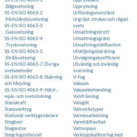
:Bågsvetsning
Upprymning
SS-EN ISO 4063-2
Urflisningsmotstånd
:Motståndssvetsning
Urgröpt, struken och rågad
SS-EN ISO 4063-3
svets
:Gassvetsning
Utmattningsbrott
SS-EN ISO 4063-4
Utmattningsgräns
:Trycksvetsning
Utmattningshållfasthet
SS-EN ISO 4063-5
Utskiljningshärdning
:Strålsvetsning
Utvidgningskoefficient
SS-EN ISO 4063-7 :Övriga
Utvändig och invändig
svetsmetoder
svarvning
SS-EN ISO 4063-8 :Skärning
V-fog
och Mejsling
Vakuum
SS-EN ISO 4063-9 :Hård-,
Vakuumbehandling
mjuk- och svetslödning
Valsfräsning
Stanskraft
Valsgöt
Stansverktyg
Valsverkstyper
Stationär verktygsväxlare
Varmbearbetning
Stegborr
Varmhållfasthet
Stegmotor
Vattenpass
Stegringsintervall
Verktygskalibrering med