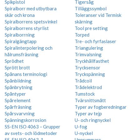
Spikpistol
Tigersåg
Spiralborr med utbytbara
Tilläggssymbol
skär och krona
Toleranser vid Termisk
Spiralborrens spetsvinkel
skärning
Spiralborrens styrlist
Tool pre setting
Spiralborrning
Torped
Spiralgängtapp
Tre- och fyrfaslaser
Spiralinterpolering och
Triangulering
hålrumsfräsning
Trimvalsning
Sprödhet
Tryckhållfasthet
Sprött brott
Trycksensor
Spånans terminologi
Tryckspänning
Spånbildning
Trådcoil
Spånbrytning
Trådelektrod
Spåntyper
Tumstock
Spårelement
Tvärsnittsmått
Spårfräsning
Typer av fogberedningar
Spårsvarvning
Typer av tejp
Spänningskorrosion
U- och ringnyckel
SS-EN ISO 4063 – Grupper
U-fog
av svets- och lödmetoder
U-nyckel
SS-EN ISO 4063-1
Upprymmare