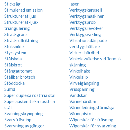
Sticksåg
laser
Stimulerad emission
Verktygskarusell
Strukturerat ljus
Verktygsmaskiner
Strukturerat-ljus-
Verktygsprob
triangulering
Verktygsrevolver
Sträckgräns
Verktygsväxling
Sträckrullriktning
Vibrationsdämpade
Stuksmide
verktygshållare
Styrsystem
Vickers hårdhet
Stålskala
Vinkelavvikelse vid Termisk
Stålskrot
skärning
Stångautomat
Vinkelhake
Ställbar brotsch
Vinkelslip
Stöddocka
Virvelgängning
Sulfid
Vridspänning
Super duplexa rostfria stål
Vändskär
Superaustenitiska rostfria
Värmehärdbar
stål
Värmeledningsförmåga
Svalningskrympning
Värmepistol
Svarvfräsning
Wiperskär för fräsning
Svarvning av gängor
Wiperskär för svarvning