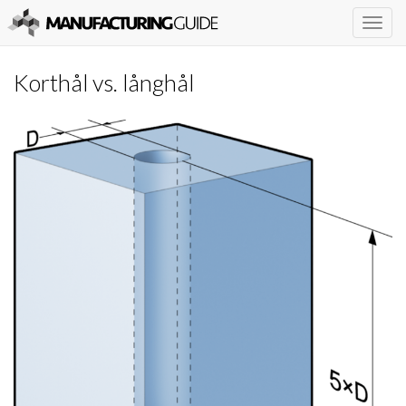
Togg
navig
Korthål vs. långhål