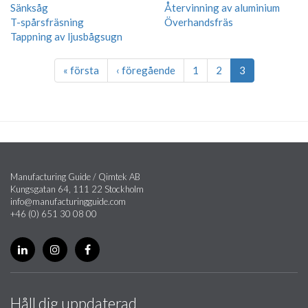
Sänksåg
Återvinning av aluminium
T-spårsfräsning
Överhandsfräs
Tappning av ljusbågsugn
« första
‹ föregående
1
2
3
Manufacturing Guide / Qimtek AB
Kungsgatan 64, 111 22 Stockholm
info@manufacturingguide.com
+46 (0) 651 30 08 00
Håll dig uppdaterad