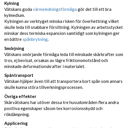
Kylning
Vätskans goda
värmeledningsförmåga
gör det till ett bra
kylmedium.
Kylningen av verktyget minska risken för överhettning vilket
skulle leda till snabbare förslitning. Kylningen av arbetsstycket
minskar dess termiska expansion samtidigt som kylningen ger
en bättre
spånbrytning
.
Smörjning
Vätskans smörjande förmåga leda till minskade skärkrafter som
tros, ej bevisat, orsakas av lägre friktionsmotstånd och
minskade deformationskrafter i materialet.
Spåntransport
Vätskan hjälper även till att transportera bort spån som annars
skulle kunna störa tillverkningsprocessen.
Övriga effekter
Skärvätskans har utöver dessa tre huvudområden flera andra
positiva egenskaper såsom tex korrosionsskydd och
rökdämpning.
Applicering