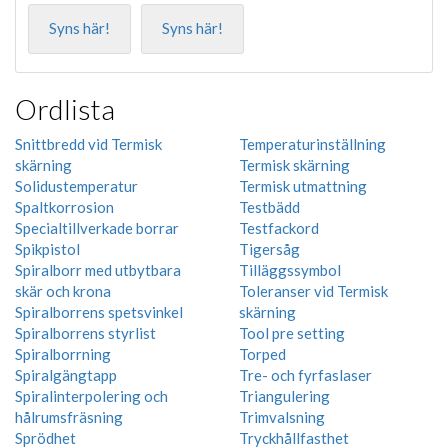
Syns här!
Syns här!
Ordlista
Snittbredd vid Termisk
Temperaturinställning
skärning
Termisk skärning
Solidustemperatur
Termisk utmattning
Spaltkorrosion
Testbädd
Specialtillverkade borrar
Testfackord
Spikpistol
Tigersåg
Spiralborr med utbytbara
Tilläggssymbol
skär och krona
Toleranser vid Termisk
Spiralborrens spetsvinkel
skärning
Spiralborrens styrlist
Tool pre setting
Spiralborrning
Torped
Spiralgängtapp
Tre- och fyrfaslaser
Spiralinterpolering och
Triangulering
hålrumsfräsning
Trimvalsning
Sprödhet
Tryckhållfasthet