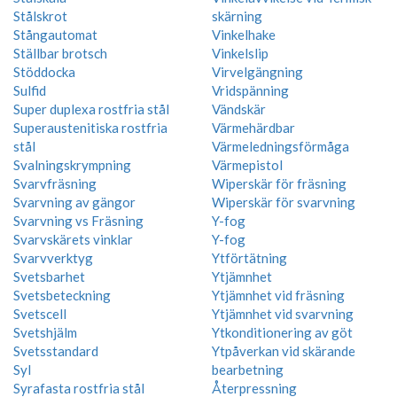
Stålskrot
skärning
Stångautomat
Vinkelhake
Ställbar brotsch
Vinkelslip
Stöddocka
Virvelgängning
Sulfid
Vridspänning
Super duplexa rostfria stål
Vändskär
Superaustenitiska rostfria
Värmehärdbar
stål
Värmeledningsförmåga
Svalningskrympning
Värmepistol
Svarvfräsning
Wiperskär för fräsning
Svarvning av gängor
Wiperskär för svarvning
Svarvning vs Fräsning
Y-fog
Svarvskärets vinklar
Y-fog
Svarvverktyg
Ytförtätning
Svetsbarhet
Ytjämnhet
Svetsbeteckning
Ytjämnhet vid fräsning
Svetscell
Ytjämnhet vid svarvning
Svetshjälm
Ytkonditionering av göt
Svetsstandard
Ytpåverkan vid skärande
Syl
bearbetning
Syrafasta rostfria stål
Återpressning