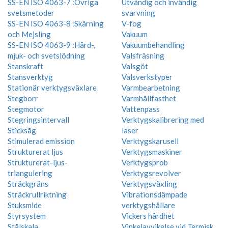
SS-EN ISO 4063-7 :Övriga
Utvändig och invändig
svetsmetoder
svarvning
SS-EN ISO 4063-8 :Skärning
V-fog
och Mejsling
Vakuum
SS-EN ISO 4063-9 :Hård-,
Vakuumbehandling
mjuk- och svetslödning
Valsfräsning
Stanskraft
Valsgöt
Stansverktyg
Valsverkstyper
Stationär verktygsväxlare
Varmbearbetning
Stegborr
Varmhållfasthet
Stegmotor
Vattenpass
Stegringsintervall
Verktygskalibrering med
Sticksåg
laser
Stimulerad emission
Verktygskarusell
Strukturerat ljus
Verktygsmaskiner
Strukturerat-ljus-
Verktygsprob
triangulering
Verktygsrevolver
Sträckgräns
Verktygsväxling
Sträckrullriktning
Vibrationsdämpade
Stuksmide
verktygshållare
Styrsystem
Vickers hårdhet
Stålskala
Vinkelavvikelse vid Termisk