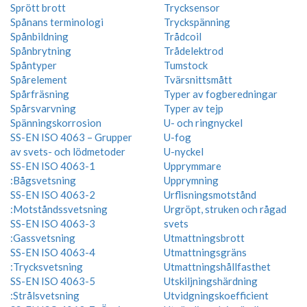
Sprött brott
Trycksensor
Spånans terminologi
Tryckspänning
Spånbildning
Trådcoil
Spånbrytning
Trådelektrod
Spåntyper
Tumstock
Spårelement
Tvärsnittsmått
Spårfräsning
Typer av fogberedningar
Spårsvarvning
Typer av tejp
Spänningskorrosion
U- och ringnyckel
SS-EN ISO 4063 – Grupper
U-fog
av svets- och lödmetoder
U-nyckel
SS-EN ISO 4063-1
Upprymmare
:Bågsvetsning
Upprymning
SS-EN ISO 4063-2
Urflisningsmotstånd
:Motståndssvetsning
Urgröpt, struken och rågad
SS-EN ISO 4063-3
svets
:Gassvetsning
Utmattningsbrott
SS-EN ISO 4063-4
Utmattningsgräns
:Trycksvetsning
Utmattningshållfasthet
SS-EN ISO 4063-5
Utskiljningshärdning
:Strålsvetsning
Utvidgningskoefficient