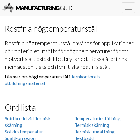
Togg
navig
Rostfria högtemperaturstål
Rostfria högtemperaturstål används för applikationer
där materialet utsätts för höga temperaturer för att
motverka att oxidskiktet bryts ned. Dessa återfinns
inom austenitiska och ferritiska rostfria stål.
Läs mer om högtemperaturstål i
Jernkontorets
utbildningsmaterial
Ordlista
Snittbredd vid Termisk
Temperaturinställning
skärning
Termisk skärning
Solidustemperatur
Termisk utmattning
Spaltkorrosion
Testbädd