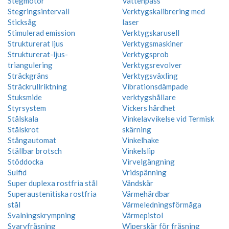
Stegmotor
Vattenpass
Stegringsintervall
Verktygskalibrering med
Sticksåg
laser
Stimulerad emission
Verktygskarusell
Strukturerat ljus
Verktygsmaskiner
Strukturerat-ljus-
Verktygsprob
triangulering
Verktygsrevolver
Sträckgräns
Verktygsväxling
Sträckrullriktning
Vibrationsdämpade
Stuksmide
verktygshållare
Styrsystem
Vickers hårdhet
Stålskala
Vinkelavvikelse vid Termisk
Stålskrot
skärning
Stångautomat
Vinkelhake
Ställbar brotsch
Vinkelslip
Stöddocka
Virvelgängning
Sulfid
Vridspänning
Super duplexa rostfria stål
Vändskär
Superaustenitiska rostfria
Värmehärdbar
stål
Värmeledningsförmåga
Svalningskrympning
Värmepistol
Svarvfräsning
Wiperskär för fräsning