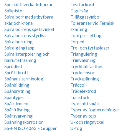
Specialtillverkade borrar
Testfackord
Spikpistol
Tigersåg
Spiralborr med utbytbara
Tilläggssymbol
skär och krona
Toleranser vid Termisk
Spiralborrens spetsvinkel
skärning
Spiralborrens styrlist
Tool pre setting
Spiralborrning
Torped
Spiralgängtapp
Tre- och fyrfaslaser
Spiralinterpolering och
Triangulering
hålrumsfräsning
Trimvalsning
Sprödhet
Tryckhållfasthet
Sprött brott
Trycksensor
Spånans terminologi
Tryckspänning
Spånbildning
Trådcoil
Spånbrytning
Trådelektrod
Spåntyper
Tumstock
Spårelement
Tvärsnittsmått
Spårfräsning
Typer av fogberedningar
Spårsvarvning
Typer av tejp
Spänningskorrosion
U- och ringnyckel
SS-EN ISO 4063 – Grupper
U-fog