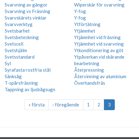
Svarvning av gängor
Wiperskär för svarvning
Svarvning vs Fräsning
Y-fog
Svarvskärets vinklar
Y-fog
Svarvverktyg
Ytförtätning
Svetsbarhet
Ytjämnhet
Svetsbeteckning
Ytjämnhet vid fräsning
Svetscell
Ytjämnhet vid svarvning
Svetshjälm
Ytkonditionering av göt
Svetsstandard
Ytpåverkan vid skärande
Syl
bearbetning
Syrafasta rostfria stål
Återpressning
Sänksåg
Återvinning av aluminium
T-spårsfräsning
Överhandsfräs
Tappning av ljusbågsugn
« första
‹ föregående
1
2
3