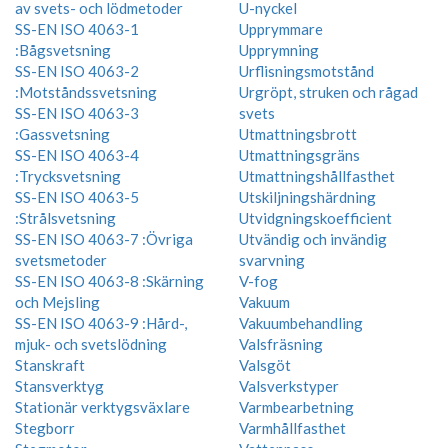
av svets- och lödmetoder
U-nyckel
SS-EN ISO 4063-1
Upprymmare
:Bågsvetsning
Upprymning
SS-EN ISO 4063-2
Urflisningsmotstånd
:Motståndssvetsning
Urgröpt, struken och rågad
SS-EN ISO 4063-3
svets
:Gassvetsning
Utmattningsbrott
SS-EN ISO 4063-4
Utmattningsgräns
:Trycksvetsning
Utmattningshållfasthet
SS-EN ISO 4063-5
Utskiljningshärdning
:Strålsvetsning
Utvidgningskoefficient
SS-EN ISO 4063-7 :Övriga
Utvändig och invändig
svetsmetoder
svarvning
SS-EN ISO 4063-8 :Skärning
V-fog
och Mejsling
Vakuum
SS-EN ISO 4063-9 :Hård-,
Vakuumbehandling
mjuk- och svetslödning
Valsfräsning
Stanskraft
Valsgöt
Stansverktyg
Valsverkstyper
Stationär verktygsväxlare
Varmbearbetning
Stegborr
Varmhållfasthet