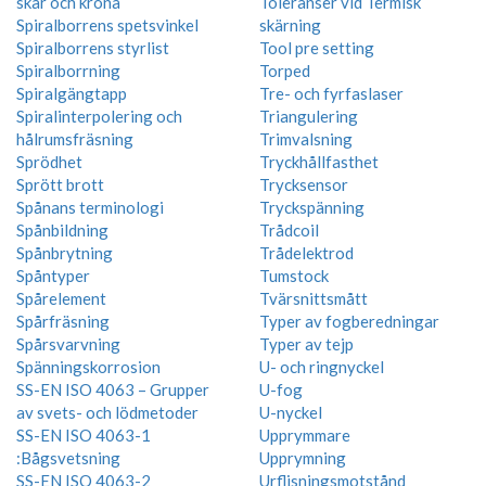
skär och krona
Toleranser vid Termisk
Spiralborrens spetsvinkel
skärning
Spiralborrens styrlist
Tool pre setting
Spiralborrning
Torped
Spiralgängtapp
Tre- och fyrfaslaser
Spiralinterpolering och
Triangulering
hålrumsfräsning
Trimvalsning
Sprödhet
Tryckhållfasthet
Sprött brott
Trycksensor
Spånans terminologi
Tryckspänning
Spånbildning
Trådcoil
Spånbrytning
Trådelektrod
Spåntyper
Tumstock
Spårelement
Tvärsnittsmått
Spårfräsning
Typer av fogberedningar
Spårsvarvning
Typer av tejp
Spänningskorrosion
U- och ringnyckel
SS-EN ISO 4063 – Grupper
U-fog
av svets- och lödmetoder
U-nyckel
SS-EN ISO 4063-1
Upprymmare
:Bågsvetsning
Upprymning
SS-EN ISO 4063-2
Urflisningsmotstånd