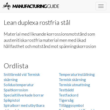
Togg
navig
Lean duplexa rostfria stål
Material med liknande korrossionsmotstånd som
austenitiska rostfria material men med ökad
hållfasthet och motstånd mot spänningskorrosion
Ordlista
Snittbredd vid Termisk
Temperaturinställning
skärning
Termisk skärning
Solidustemperatur
Termisk utmattning
Spaltkorrosion
Testbädd
Specialtillverkade borrar
Testfackord
Spikpistol
Tigersåg
Spiralborr med utbytbara
Tilläggssymbol