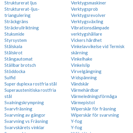
Strukturerat ljus
Verktygsmaskiner
Strukturerat-ljus-
Verktygsprob
triangulering
Verktygsrevolver
Sträckgräns
Verktygsväxling
Sträckrullriktning
Vibrationsdämpade
Stuksmide
verktygshållare
Styrsystem
Vickers hårdhet
Stålskala
Vinkelavvikelse vid Termisk
Stålskrot
skärning
Stångautomat
Vinkelhake
Ställbar brotsch
Vinkelslip
Stöddocka
Virvelgängning
Sulfid
Vridspänning
Super duplexa rostfria stål
Vändskär
Superaustenitiska rostfria
Värmehärdbar
stål
Värmeledningsförmåga
Svalningskrympning
Värmepistol
Svarvfräsning
Wiperskär för fräsning
Svarvning av gängor
Wiperskär för svarvning
Svarvning vs Fräsning
Y-fog
Svarvskärets vinklar
Y-fog