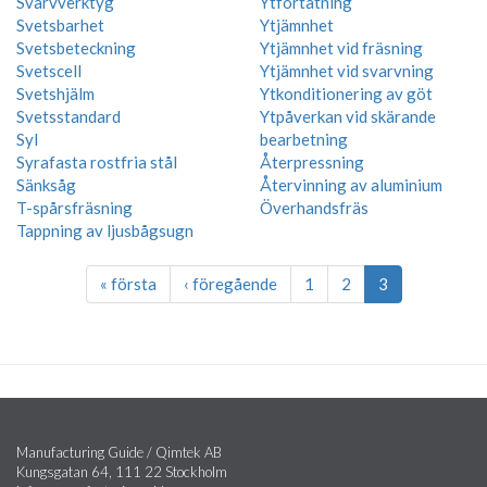
Svarvverktyg
Ytförtätning
Svetsbarhet
Ytjämnhet
Svetsbeteckning
Ytjämnhet vid fräsning
Svetscell
Ytjämnhet vid svarvning
Svetshjälm
Ytkonditionering av göt
Svetsstandard
Ytpåverkan vid skärande
Syl
bearbetning
Syrafasta rostfria stål
Återpressning
Sänksåg
Återvinning av aluminium
T-spårsfräsning
Överhandsfräs
Tappning av ljusbågsugn
« första
‹ föregående
1
2
3
Manufacturing Guide / Qimtek AB
Kungsgatan 64, 111 22 Stockholm