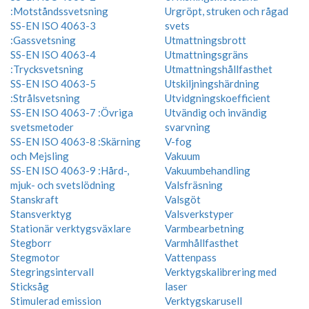
:Motståndssvetsning
Urgröpt, struken och rågad
SS-EN ISO 4063-3
svets
:Gassvetsning
Utmattningsbrott
SS-EN ISO 4063-4
Utmattningsgräns
:Trycksvetsning
Utmattningshållfasthet
SS-EN ISO 4063-5
Utskiljningshärdning
:Strålsvetsning
Utvidgningskoefficient
SS-EN ISO 4063-7 :Övriga
Utvändig och invändig
svetsmetoder
svarvning
SS-EN ISO 4063-8 :Skärning
V-fog
och Mejsling
Vakuum
SS-EN ISO 4063-9 :Hård-,
Vakuumbehandling
mjuk- och svetslödning
Valsfräsning
Stanskraft
Valsgöt
Stansverktyg
Valsverkstyper
Stationär verktygsväxlare
Varmbearbetning
Stegborr
Varmhållfasthet
Stegmotor
Vattenpass
Stegringsintervall
Verktygskalibrering med
Sticksåg
laser
Stimulerad emission
Verktygskarusell