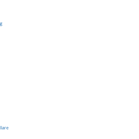
ng
lare