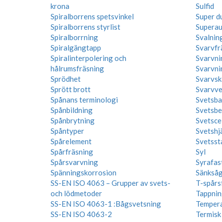
krona
Sulfid
Spiralborrens spetsvinkel
Super du
Spiralborrens styrlist
Superaus
Spiralborrning
Svalnin
Spiralgängtapp
Svarvfr
Spiralinterpolering och
Svarvni
hålrumsfräsning
Svarvni
Sprödhet
Svarvsk
Sprött brott
Svarvve
Spånans terminologi
Svetsba
Spånbildning
Svetsbe
Spånbrytning
Svetscel
Spåntyper
Svetshj
Spårelement
Svetsst
Spårfräsning
Syl
Spårsvarvning
Syrafast
Spänningskorrosion
Sänkså
SS-EN ISO 4063 – Grupper av svets-
T-spårs
och lödmetoder
Tappnin
SS-EN ISO 4063-1 :Bågsvetsning
Tempera
SS-EN ISO 4063-2
Termisk