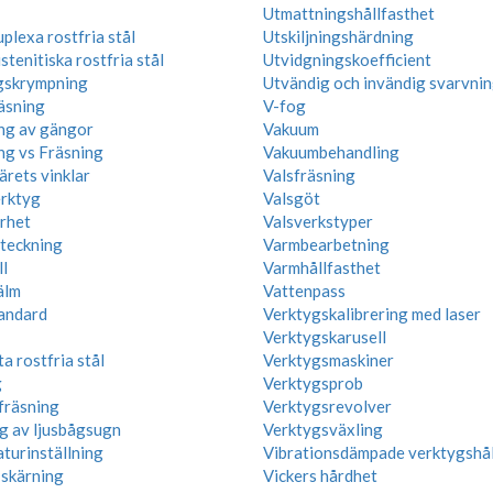
Utmattningshållfasthet
plexa rostfria stål
Utskiljningshärdning
tenitiska rostfria stål
Utvidgningskoefficient
gskrympning
Utvändig och invändig svarvni
äsning
V-fog
ng av gängor
Vakuum
ng vs Fräsning
Vakuumbehandling
ärets vinklar
Valsfräsning
rktyg
Valsgöt
rhet
Valsverkstyper
teckning
Varmbearbetning
l
Varmhållfasthet
älm
Vattenpass
andard
Verktygskalibrering med laser
Verktygskarusell
a rostfria stål
Verktygsmaskiner
g
Verktygsprob
fräsning
Verktygsrevolver
g av ljusbågsugn
Verktygsväxling
turinställning
Vibrationsdämpade verktygshål
 skärning
Vickers hårdhet