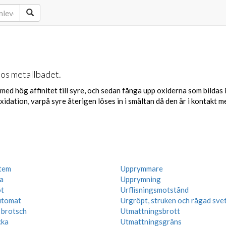
hos metallbadet.
ed hög affinitet till syre, och sedan fånga upp oxiderna som bildas 
idation, varpå syre återigen löses in i smältan då den är i kontakt me
tem
Upprymmare
a
Upprymning
ot
Urflisningsmotstånd
utomat
Urgröpt, struken och rågad sve
 brotsch
Utmattningsbrott
cka
Utmattningsgräns