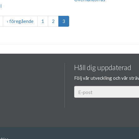
l
‹ föregående
1
2
3
Håll dig uppdaterad
Följ vår utveckling och vår strä