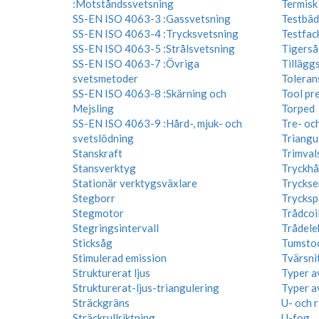
:Motståndssvetsning
Termisk
SS-EN ISO 4063-3 :Gassvetsning
Testbäd
SS-EN ISO 4063-4 :Trycksvetsning
Testfac
SS-EN ISO 4063-5 :Strålsvetsning
Tigerså
SS-EN ISO 4063-7 :Övriga
Tillägg
svetsmetoder
Toleran
SS-EN ISO 4063-8 :Skärning och
Tool pre
Mejsling
Torped
SS-EN ISO 4063-9 :Hård-, mjuk- och
Tre- och
svetslödning
Triangu
Stanskraft
Trimval
Stansverktyg
Tryckhå
Stationär verktygsväxlare
Tryckse
Stegborr
Trycksp
Stegmotor
Trådcoi
Stegringsintervall
Trådele
Sticksåg
Tumsto
Stimulerad emission
Tvärsni
Strukturerat ljus
Typer a
Strukturerat-ljus-triangulering
Typer a
Sträckgräns
U- och 
Sträckrullriktning
U-fog