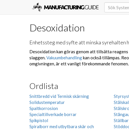
Desoxidation
Enhetssteg med syfte att minska syrehalten 
Desoxidation kan göras genom att tillsätta reagens m
slaggen.
Vakuumbehandling
kan också tillämpas. Reox
omgivningen, är ett vanligt förekommande fenomen.
Ordlista
Snittbredd vid Termisk skärning
Styrsys
Solidustemperatur
Stålskal
Spaltkorrosion
Stålskr
Specialtillverkade borrar
Stånga
Spikpistol
Ställbar
Spiralborr med utbytbara skär och
Stöddo