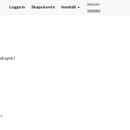
ENGLISH
Logga in
Skapa konto
Innehåll
SVENSKA
i
d syre i
ts