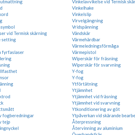
 utmattning
Vinkelavvikelse vid Termisk skä
d
Vinkelhake
kord
Vinkelslip
g
Virvelgängning
ssymbol
Vridspänning
ser vid Termisk skärning
Vändskär
 setting
Värmehärdbar
Värmeledningsförmåga
 fyrfaslaser
Värmepistol
lering
Wiperskär för fräsning
sning
Wiperskär för svarvning
llfasthet
Y-fog
nsor
Y-fog
änning
Ytförtätning
l
Ytjämnhet
ktrod
Ytjämnhet vid fräsning
ck
Ytjämnhet vid svarvning
ttsmått
Ytkonditionering av göt
v fogberedningar
Ytpåverkan vid skärande bearb
v tejp
Återpressning
ringnyckel
Återvinning av aluminium
Överhandsfräs