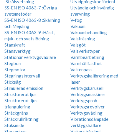
:Strålsvetsning
Utvidgningskoefficient
SS-EN ISO 4063-7 :Övriga
Utvändig och invändig
svetsmetoder
svarvning
SS-EN ISO 4063-8 :Skärning
V-fog
och Mejsling
Vakuum
SS-EN ISO 4063-9 :Hård-,
Vakuumbehandling
mjuk- och svetslödning
Valsfräsning
Stanskraft
Valsgöt
Stansverktyg
Valsverkstyper
Stationär verktygsväxlare
Varmbearbetning
Stegborr
Varmhållfasthet
Stegmotor
Vattenpass
Stegringsintervall
Verktygskalibrering med
Sticksåg
laser
Stimulerad emission
Verktygskarusell
Strukturerat ljus
Verktygsmaskiner
Strukturerat-ljus-
Verktygsprob
triangulering
Verktygsrevolver
Sträckgräns
Verktygsväxling
Sträckrullriktning
Vibrationsdämpade
Stuksmide
verktygshållare
Styrsystem
Vickers hårdhet