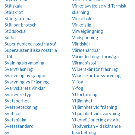
Stålskala
Vinkelavvikelse vid Termisk
Stålskrot
skärning
Stångautomat
Vinkelhake
Ställbar brotsch
Vinkelslip
Stöddocka
Virvelgängning
Sulfid
Vridspänning
Super duplexa rostfria stål
Vändskär
Superaustenitiska rostfria
Värmehärdbar
stål
Värmeledningsförmåga
Svalningskrympning
Värmepistol
Svarvfräsning
Wiperskär för fräsning
Svarvning av gängor
Wiperskär för svarvning
Svarvning vs Fräsning
Y-fog
Svarvskärets vinklar
Y-fog
Svarvverktyg
Ytförtätning
Svetsbarhet
Ytjämnhet
Svetsbeteckning
Ytjämnhet vid fräsning
Svetscell
Ytjämnhet vid svarvning
Svetshjälm
Ytkonditionering av göt
Svetsstandard
Ytpåverkan vid skärande
Syl
bearbetning