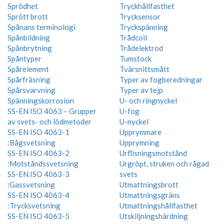
Sprödhet
Tryckhållfasthet
Sprött brott
Trycksensor
Spånans terminologi
Tryckspänning
Spånbildning
Trådcoil
Spånbrytning
Trådelektrod
Spåntyper
Tumstock
Spårelement
Tvärsnittsmått
Spårfräsning
Typer av fogberedningar
Spårsvarvning
Typer av tejp
Spänningskorrosion
U- och ringnyckel
SS-EN ISO 4063 – Grupper
U-fog
av svets- och lödmetoder
U-nyckel
SS-EN ISO 4063-1
Upprymmare
:Bågsvetsning
Upprymning
SS-EN ISO 4063-2
Urflisningsmotstånd
:Motståndssvetsning
Urgröpt, struken och rågad
SS-EN ISO 4063-3
svets
:Gassvetsning
Utmattningsbrott
SS-EN ISO 4063-4
Utmattningsgräns
:Trycksvetsning
Utmattningshållfasthet
SS-EN ISO 4063-5
Utskiljningshärdning