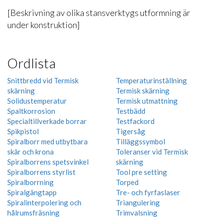
[Beskrivning av olika stansverktygs utformning är
under konstruktion]
Ordlista
Snittbredd vid Termisk
Temperaturinställning
skärning
Termisk skärning
Solidustemperatur
Termisk utmattning
Spaltkorrosion
Testbädd
Specialtillverkade borrar
Testfackord
Spikpistol
Tigersåg
Spiralborr med utbytbara
Tilläggssymbol
skär och krona
Toleranser vid Termisk
Spiralborrens spetsvinkel
skärning
Spiralborrens styrlist
Tool pre setting
Spiralborrning
Torped
Spiralgängtapp
Tre- och fyrfaslaser
Spiralinterpolering och
Triangulering
hålrumsfräsning
Trimvalsning