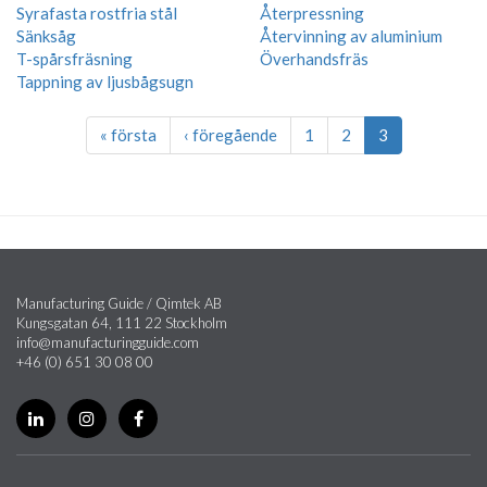
Syrafasta rostfria stål
Återpressning
Sänksåg
Återvinning av aluminium
T-spårsfräsning
Överhandsfräs
Tappning av ljusbågsugn
« första
‹ föregående
1
2
3
Manufacturing Guide / Qimtek AB
Kungsgatan 64, 111 22 Stockholm
info@manufacturingguide.com
+46 (0) 651 30 08 00